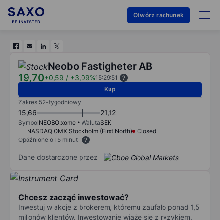
Otwórz rachunek
Neobo Fastigheter AB
19,70
+0,59
/
+3,09%
15:29:51
Kup
Zakres 52-tygodniowy
15,66
21,12
Symbol
NEOBO:xome
Waluta
SEK
NASDAQ OMX Stockholm (First North)
Closed
Opóźnione o 15 minut
Dane dostarczone przez
Chcesz zacząć inwestować?
Inwestuj w akcje z brokerem, któremu zaufało ponad 1,5
milionów klientów. Inwestowanie wiąże się z ryzykiem.