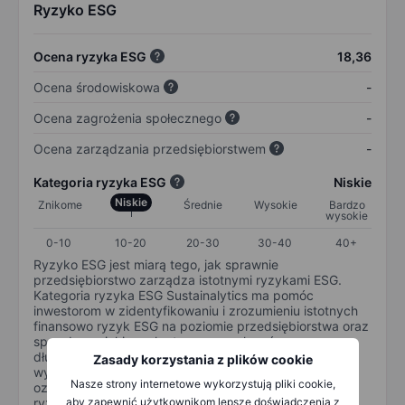
Ryzyko ESG
Ocena ryzyka ESG
18,36
Ocena środowiskowa
-
Ocena zagrożenia społecznego
-
Ocena zarządzania przedsiębiorstwem
-
Kategoria ryzyka ESG
Niskie
Niskie
Znikome
Średnie
Wysokie
Bardzo
wysokie
0-10
10-20
20-30
30-40
40+
Ryzyko ESG jest miarą tego, jak sprawnie
przedsiębiorstwo zarządza istotnymi ryzykami ESG.
Kategoria ryzyka ESG Sustainalytics ma pomóc
inwestorom w zidentyfikowaniu i zrozumieniu istotnych
finansowo ryzyk ESG na poziomie przedsiębiorstwa oraz
sposobu, w jaki ryzyka te mogą wpłynąć na
długoterminowe wyniki inwestycji kapitałowych. Skala
Zasady korzystania z plików cookie
wynosi od 0 do 100. Im mniejsze ryzyko, tym lepiej (0
Nasze strony internetowe wykorzystują pliki cookie,
oznacza brak ryzyka, a 100 oznacza najpoważniejsze
ryzyko).
aby zapewnić użytkownikom lepsze doświadczenia z