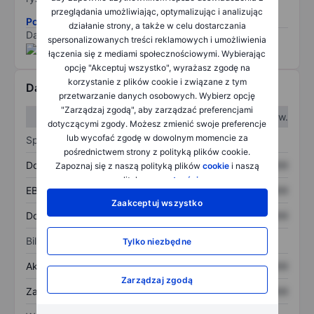
przeglądania umożliwiając, optymalizując i analizując
Pobierz metodologię ryzyka ESG.
działanie strony, a także w celu dostarczania
Dane dostarczone przez
/
spersonalizowanych treści reklamowych i umożliwienia
łączenia się z mediami społecznościowymi. Wybierając
opcję "Akceptuj wszystko", wyrażasz zgodę na
korzystanie z plików cookie i związane z tym
Dane finansowe
przetwarzanie danych osobowych. Wybierz opcję
"Zarządzaj zgodą", aby zarządzać preferencjami
W I kw.
W II kw.
dotyczącymi zgody. Możesz zmienić swoje preferencje
lub wycofać zgodę w dowolnym momencie za
Sprawozdanie z zysków
pośrednictwem strony z polityką plików cookie.
Dochód
XXXXXXX
XXXXXXX
Zapoznaj się z naszą polityką plików
cookie
i naszą
polityką
prywatności
.
EBITDA
XXXXXXX
XXXXXXX
Zaakceptuj wszystko
Dochód netto
XXXXXXX
XXXXXXX
Bilans
Tylko niezbędne
Aktywa ogółem
XXXXXXX
XXXXXXX
Zarządzaj zgodą
Zadłużenie ogółem
XXXXXXX
XXXXXXX