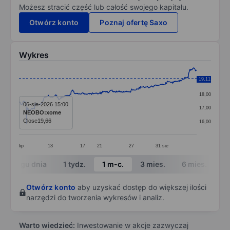
Możesz stracić część lub całość swojego kapitału.
Otwórz konto
Poznaj ofertę Saxo
Wykres
Chart
19,11
19,00
Line chart with 358 data points.
18,00
The chart has 1 X axis displaying categories.
06-sie-2026 15:00
17,00
NEOBO:xome
The chart has 1 Y axis displaying values. Data ranges 
Close
19,66
16,00
lip
13
17
21
27
31
sie
End of interactive chart.
W ciągu dnia
1 tydz.
1 m-c.
3 mies.
6 mies.
1 
Otwórz konto
aby uzyskać dostęp do większej ilości
narzędzi do tworzenia wykresów i analiz.
Warto wiedzieć:
Inwestowanie w akcje zazwyczaj