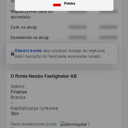
Wskaźniki
Polska
Współczynnik cena do
XXXXXXX
XXXXXXX
sprzedaży
Zysk na akcję
XXXXXXX
XXXXXXX
Dywidenda na akcję
XXXXXXX
XXXXXXX
Zwrot z kapitału
XXXXXXX
XXXXXXX
Otwórz konto
aby uzyskać dostęp do większej
własnego
ilości narzędzi do tworzenia wykresów i analiz.
O firmie Neobo Fastigheter AB
Sektor
Finanse
Branża
-
Kapitalizacja rynkowa
3bn
Dane dostarczone przez
/