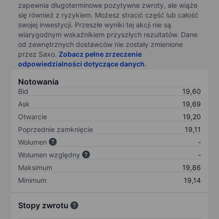
zapewnia długoterminowe pozytywne zwroty, ale wiąże
się również z ryzykiem. Możesz stracić część lub całość
swojej inwestycji. Przeszłe wyniki tej akcji nie są
wiarygodnym wskaźnikiem przyszłych rezultatów. Dane
od zewnętrznych dostawców nie zostały zmienione
przez Saxo.
Zobacz pełne zrzeczenie
odpowiedzialności dotyczące danych
.
Notowania
Bid
19,60
Ask
19,69
Otwarcie
19,20
Poprzednie zamknięcie
19,11
Wolumen
-
Wolumen względny
-
Maksimum
19,86
Minimum
19,14
Stopy zwrotu