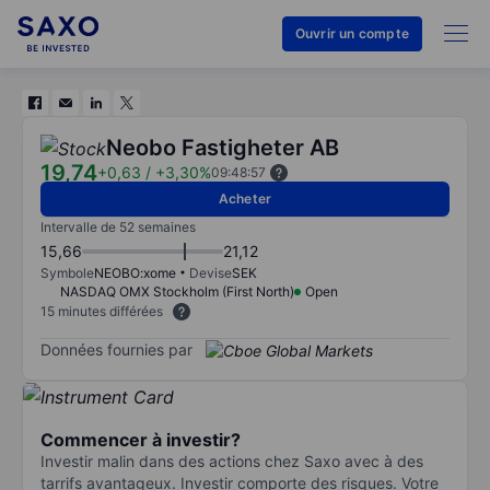
Ouvrir un compte
Neobo Fastigheter AB
19,74
+0,63
/
+3,30%
09:48:57
Acheter
Intervalle de 52 semaines
15,66
21,12
Symbole
NEOBO:xome
Devise
SEK
NASDAQ OMX Stockholm (First North)
Open
15 minutes différées
Données fournies par
Commencer à investir?
Investir malin dans des actions chez Saxo avec à des
tarrifs avantageux. Investir comporte des risques. Votre