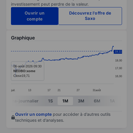
investissement peut perdre de la valeur.
Ouvrir un
Découvrez l'offre de
Saxo
compte
Graphique
Chart
19,11
19,00
Line chart with 347 data points.
18,00
The chart has 1 X axis displaying categories.
06-août-2026 09:30
17,00
NEOBO:xome
The chart has 1 Y axis displaying values. Data ranges 
Close
19,71
16,00
juil.
13
17
21
27
31
août
End of interactive chart.
Intra-journalier
1S
1M
3M
6M
1A
3A
Ouvrir un compte
pour accéder à d’autres outils
techniques et d’analyses.