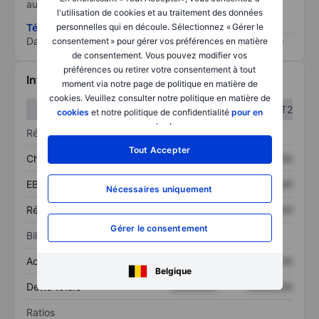
au risque le plus élevé).
l'utilisation de cookies et au traitement des données
personnelles qui en découle. Sélectionnez « Gérer le
Télécharger la méthodologie ESG (en anglais)
Data provided by
/
consentement » pour gérer vos préférences en matière
de consentement. Vous pouvez modifier vos
préférences ou retirer votre consentement à tout
Informations financières
moment via notre page de politique en matière de
cookies. Veuillez consulter notre politique en matière de
T1
T2
cookies
et notre politique de confidentialité
pour en
savoir plus
.
Résultats
Tout Accepter
Chiffre d’affaires
XXXXXXX
XXXXXXX
EBITDA
XXXXXXX
XXXXXXX
Nécessaires uniquement
Résultat net
XXXXXXX
XXXXXXX
Gérer le consentement
Bilan
Actif total
XXXXXXX
XXXXXXX
Belgique
Dette totale
XXXXXXX
XXXXXXX
Ratios