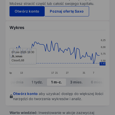
Możesz stracić część lub całość swojego kapitału.
Otwórz konto
Poznaj ofertę Saxo
Wykres
Chart
6,25
Line chart with 76 data points.
6,00
The chart has 1 X axis displaying categories.
07-sie-2026 19:30
5,75
JL:xnas
The chart has 1 Y axis displaying values. Data ranges 
Close
5,68
5,50
5,40
lip
13
17
21
27
31
7
End of interactive chart.
W ciągu dnia
1 tydz.
1 m-c.
3 mies.
6 mies.
1 
Otwórz konto
aby uzyskać dostęp do większej ilości
narzędzi do tworzenia wykresów i analiz.
Warto wiedzieć:
Inwestowanie w akcje zazwyczaj