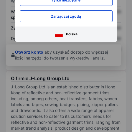
Tylko niezbędne
Wskaźniki
Współczynnik cena do
XXXXXXX
XXXXXXX
Zarządzaj zgodą
sprzedaży
Zysk na akcję
XXXXXXX
XXXXXXX
Polska
Dywidenda na akcję
XXXXXXX
XXXXXXX
Zwrot z kapitału
XXXXXXX
XXXXXXX
Otwórz konto
aby uzyskać dostęp do większej
własnego
ilości narzędzi do tworzenia wykresów i analiz.
O firmie J-Long Group Ltd
J-Long Group Ltd is an established distributor in Hong
Kong of reflective and non-reflective garment trims
including, among others, heat transfers, fabrics, woven
labels and tapes, sewing badges, piping, zipper pullers
and drawcords. It also offers a wide range of apparel
solution services to cater to its customers’ needs for
reflective and non-reflective garment trims, ranging from
market trend analysis, product design and development