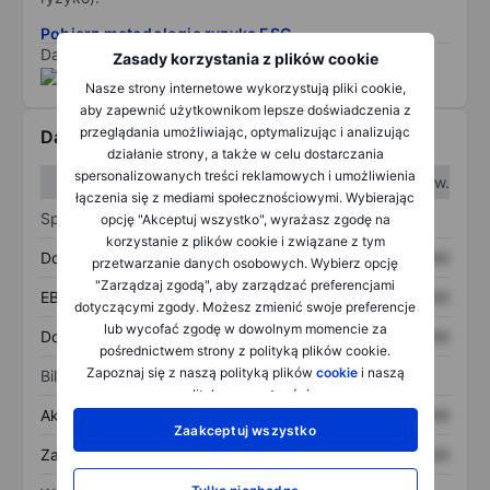
Pobierz metodologię ryzyka ESG.
Dane dostarczone przez
/
Zasady korzystania z plików cookie
Nasze strony internetowe wykorzystują pliki cookie,
aby zapewnić użytkownikom lepsze doświadczenia z
przeglądania umożliwiając, optymalizując i analizując
Dane finansowe
działanie strony, a także w celu dostarczania
spersonalizowanych treści reklamowych i umożliwienia
W I kw.
W II kw.
łączenia się z mediami społecznościowymi. Wybierając
Sprawozdanie z zysków
opcję "Akceptuj wszystko", wyrażasz zgodę na
korzystanie z plików cookie i związane z tym
Dochód
XXXXXXX
XXXXXXX
przetwarzanie danych osobowych. Wybierz opcję
"Zarządzaj zgodą", aby zarządzać preferencjami
EBITDA
XXXXXXX
XXXXXXX
dotyczącymi zgody. Możesz zmienić swoje preferencje
lub wycofać zgodę w dowolnym momencie za
Dochód netto
XXXXXXX
XXXXXXX
pośrednictwem strony z polityką plików cookie.
Zapoznaj się z naszą polityką plików
cookie
i naszą
Bilans
polityką
prywatności
.
Aktywa ogółem
XXXXXXX
XXXXXXX
Zaakceptuj wszystko
Zadłużenie ogółem
XXXXXXX
XXXXXXX