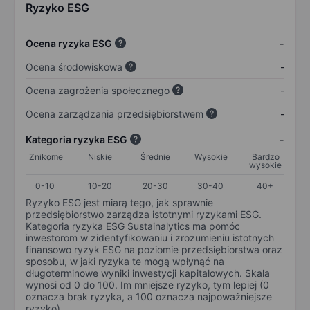
Ryzyko ESG
Ocena ryzyka ESG
-
Ocena środowiskowa
-
Ocena zagrożenia społecznego
-
Ocena zarządzania przedsiębiorstwem
-
Kategoria ryzyka ESG
-
Znikome
Niskie
Średnie
Wysokie
Bardzo
wysokie
0-10
10-20
20-30
30-40
40+
Ryzyko ESG jest miarą tego, jak sprawnie
przedsiębiorstwo zarządza istotnymi ryzykami ESG.
Kategoria ryzyka ESG Sustainalytics ma pomóc
inwestorom w zidentyfikowaniu i zrozumieniu istotnych
finansowo ryzyk ESG na poziomie przedsiębiorstwa oraz
sposobu, w jaki ryzyka te mogą wpłynąć na
długoterminowe wyniki inwestycji kapitałowych. Skala
wynosi od 0 do 100. Im mniejsze ryzyko, tym lepiej (0
oznacza brak ryzyka, a 100 oznacza najpoważniejsze
ryzyko).