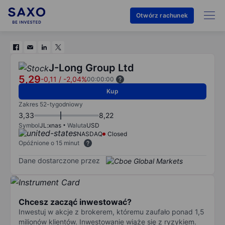
Otwórz rachunek
J-Long Group Ltd
5,29
-0,11
/
-2,04%
00:00:00
Kup
Zakres 52-tygodniowy
3,33
8,22
Symbol
JL:xnas
Waluta
USD
NASDAQ
Closed
Opóźnione o 15 minut
Dane dostarczone przez
Chcesz zacząć inwestować?
Inwestuj w akcje z brokerem, któremu zaufało ponad 1,5
milionów klientów. Inwestowanie wiąże się z ryzykiem.