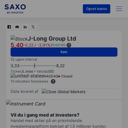
Opret konto
J-Long Group Ltd
5,40
-0,22
/
-3,91%
20:00:00
Køb
52 ugers interval
3,33
8,22
Ticker
JL:xnas
Valuta
USD
NASDAQ
Closed
15 minutters forsinkelse
Data leveret af
Vil du i gang med at investere?
Handel med aktier på en prisvindende
investeringsplatform betroet af 1,5 millioner kunder.