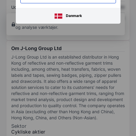
Udbytte pr. aktie
XXXXXXX
XXXXXXX
Danmark
Afkast af egenkapital
XXXXXXX
XXXXXXX
Opret konto
for at få adgang til flere diagrammer
og analyse værktøjer.
Om J-Long Group Ltd
J-Long Group Ltd is an established distributor in Hong
Kong of reflective and non-reflective garment trims
including, among others, heat transfers, fabrics, woven
labels and tapes, sewing badges, piping, zipper pullers
and drawcords. It also offers a wide range of apparel
solution services to cater to its customers’ needs for
reflective and non-reflective garment trims, ranging from
market trend analysis, product design and development
and production to quality control. The company operates
in Asia (excluding other than Hong Kong and China),
Hong Kong, China, and Others (Non-Asian).
Sektor
Cykliske aktier