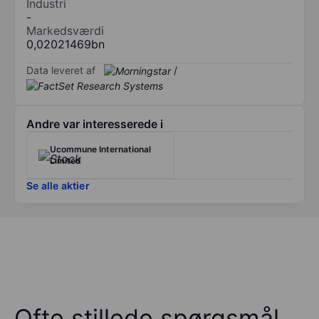
Industri
-
Markedsværdi
0,02021469bn
Data leveret af
/
Andre var interesserede i
Ucommune International
Limited
Se alle aktier
Ofte stillede spørgsmål