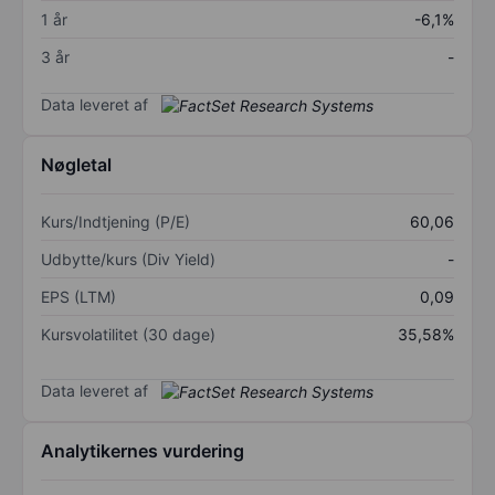
1 år
-6,1%
3 år
-
Data leveret af
Nøgletal
Kurs/Indtjening (P/E)
60,06
Udbytte/kurs (Div Yield)
-
EPS (LTM)
0,09
Kursvolatilitet (30 dage)
35,58%
Data leveret af
Analytikernes vurdering