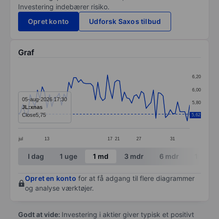
Investering indebærer risiko.
Opret konto
Udforsk Saxos tilbud
Graf
Chart
6,20
Line chart with 72 data points.
6,00
The chart has 1 X axis displaying categories.
05-aug-2026 17:30
5,80
JL:xnas
The chart has 1 Y axis displaying values. Data ranges 
Close
5,75
5,62
5,60
jul
13
17
21
27
31
End of interactive chart.
I dag
1 uge
1 md
3 mdr
6 mdr
1 år
Opret en konto
for at få adgang til flere diagrammer
og analyse værktøjer.
Godt at vide:
Investering i aktier giver typisk et positivt