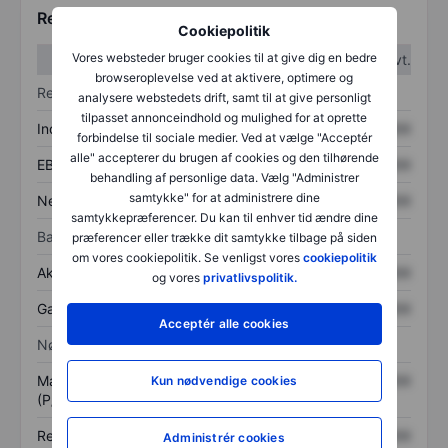
Regnskabstal
Cookiepolitik
Vores websteder bruger cookies til at give dig en bedre
1. kvt.
2. kvt.
browseroplevelse ved at aktivere, optimere og
Resultatopgørelse
analysere webstedets drift, samt til at give personligt
tilpasset annonceindhold og mulighed for at oprette
Indtægter
XXXXXXX
XXXXXXX
forbindelse til sociale medier. Ved at vælge "Acceptér
alle" accepterer du brugen af cookies og den tilhørende
EBITDA
XXXXXXX
XXXXXXX
behandling af personlige data. Vælg "Administrer
samtykke" for at administrere dine
Nettoresultat
XXXXXXX
XXXXXXX
samtykkepræferencer. Du kan til enhver tid ændre dine
Balance
præferencer eller trække dit samtykke tilbage på siden
om vores cookiepolitik. Se venligst vores
cookiepolitik
Aktiver i alt
XXXXXXX
XXXXXXX
og vores
privatlivspolitik.
Gæld
XXXXXXX
XXXXXXX
Acceptér alle cookies
Nøgletal
Markedsværdi/omsætning
XXXXXXX
XXXXXXX
Kun nødvendige cookies
(P/S)
Resultat pr. aktie (EPS)
XXXXXXX
XXXXXXX
Administrér cookies