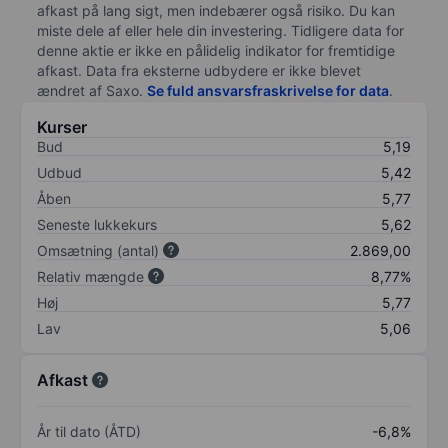
afkast på lang sigt, men indebærer også risiko. Du kan
miste dele af eller hele din investering. Tidligere data for
denne aktie er ikke en pålidelig indikator for fremtidige
afkast. Data fra eksterne udbydere er ikke blevet
ændret af
Saxo
.
Se fuld ansvarsfraskrivelse for data
.
Kurser
Bud
5,19
Udbud
5,42
Åben
5,77
Seneste lukkekurs
5,62
Omsætning (antal)
2.869,00
Relativ mængde
8,77%
Høj
5,77
Lav
5,06
Afkast
År til dato (ÅTD)
-6,8%