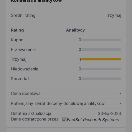
Konsensus analityków
Średni rating
Trzymaj
Rating
Analitycy
Kupno
0
Przeważenie
0
Trzymaj
1
Niedoważenie
0
Sprzedaż
0
Cena docelowa
-
Potencjalny zwrot do ceny docelowej analityków
-
Ostatnia aktualizacja
30-lip-2026
Dane dostarczone przez