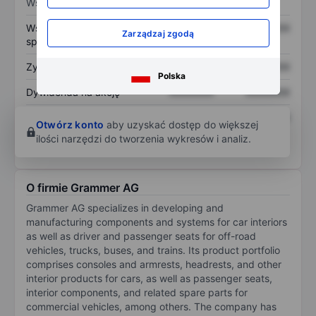
Wskaźniki
Współczynnik cena do
XXXXXXX
XXXXXXX
Zarządzaj zgodą
sprzedaży
Zysk na akcję
XXXXXXX
XXXXXXX
Polska
Dywidenda na akcję
XXXXXXX
XXXXXXX
Zwrot z kapitału
XXXXXXX
XXXXXXX
Otwórz konto
aby uzyskać dostęp do większej
własnego
ilości narzędzi do tworzenia wykresów i analiz.
O firmie Grammer AG
Grammer AG specializes in developing and
manufacturing components and systems for car interiors
as well as driver and passenger seats for off-road
vehicles, trucks, buses, and trains. Its product portfolio
comprises consoles and armrests, headrests, and other
interior products for cars, as well as passenger seats,
interior components, and related spare parts for
commercial vehicles, among others. The company has