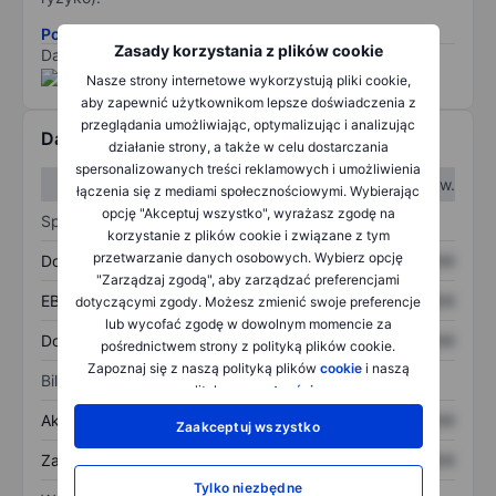
Pobierz metodologię ryzyka ESG.
Zasady korzystania z plików cookie
Dane dostarczone przez
/
Nasze strony internetowe wykorzystują pliki cookie,
aby zapewnić użytkownikom lepsze doświadczenia z
przeglądania umożliwiając, optymalizując i analizując
Dane finansowe
działanie strony, a także w celu dostarczania
spersonalizowanych treści reklamowych i umożliwienia
W I kw.
W II kw.
łączenia się z mediami społecznościowymi. Wybierając
opcję "Akceptuj wszystko", wyrażasz zgodę na
Sprawozdanie z zysków
korzystanie z plików cookie i związane z tym
przetwarzanie danych osobowych. Wybierz opcję
Dochód
XXXXXXX
XXXXXXX
"Zarządzaj zgodą", aby zarządzać preferencjami
EBITDA
XXXXXXX
XXXXXXX
dotyczącymi zgody. Możesz zmienić swoje preferencje
lub wycofać zgodę w dowolnym momencie za
Dochód netto
XXXXXXX
XXXXXXX
pośrednictwem strony z polityką plików cookie.
Zapoznaj się z naszą polityką plików
cookie
i naszą
Bilans
polityką
prywatności
.
Aktywa ogółem
XXXXXXX
XXXXXXX
Zaakceptuj wszystko
Zadłużenie ogółem
XXXXXXX
XXXXXXX
Tylko niezbędne