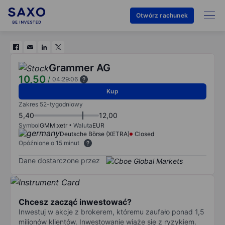
Otwórz rachunek
Grammer AG
10,50
/
04:29:06
Kup
Zakres 52-tygodniowy
5,40
12,00
Symbol
GMM:xetr
Waluta
EUR
Deutsche Börse (XETRA)
Closed
Opóźnione o 15 minut
Dane dostarczone przez
Chcesz zacząć inwestować?
Inwestuj w akcje z brokerem, któremu zaufało ponad 1,5
milionów klientów. Inwestowanie wiąże się z ryzykiem.