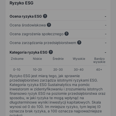
Ryzyko ESG
Ocena ryzyka ESG
-
Ocena środowiskowa
-
Ocena zagrożenia społecznego
-
Ocena zarządzania przedsiębiorstwem
-
Kategoria ryzyka ESG
-
Znikome
Niskie
Średnie
Wysokie
Bardzo
wysokie
0-10
10-20
20-30
30-40
40+
Ryzyko ESG jest miarą tego, jak sprawnie
przedsiębiorstwo zarządza istotnymi ryzykami ESG.
Kategoria ryzyka ESG Sustainalytics ma pomóc
inwestorom w zidentyfikowaniu i zrozumieniu istotnych
finansowo ryzyk ESG na poziomie przedsiębiorstwa oraz
sposobu, w jaki ryzyka te mogą wpłynąć na
długoterminowe wyniki inwestycji kapitałowych. Skala
wynosi od 0 do 100. Im mniejsze ryzyko, tym lepiej (0
oznacza brak ryzyka, a 100 oznacza najpoważniejsze
ryzyko).