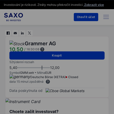
Investování je rizikové. Ztráty mohou překročit investici.
Zobrazit více
Otevřít účet
Grammer AG
10,50
/
16:30:08
Koupit
52týdenní rozsah
5,40
12,00
Symbol
GMM:xetr
Měna
EUR
Deutsche Börse (XETRA)
Closed
data 15 minut zpožděná
Data poskytnuta od
Chcete začít investovat?