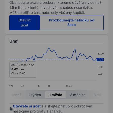
Obchodujte akcie u brokera, kterému důvěřuje více než
1,5 milionu klientů. Investování s sebou nese rizika.
Můžete přijít o část nebo celý vložený kapitál.
Otevřít
Prozkoumejte nabídku od
Saxo
účet
Graf
Chart
11,20
Line chart with 54 data points.
10,50
10,40
The chart has 1 X axis displaying categories.
07-srp-2026 15:00
9,60
GMM:xetr
The chart has 1 Y axis displaying values. Data ranges 
Close
10,60
8,80
čvc
13
17
21
27
31
End of interactive chart.
Intradenní
1 týden
1 měsíc
3 měsíce
6 měsíců
Otevřete si účet
a získejte přístup k pokročilým
nástrojům pro grafy a analýzu.