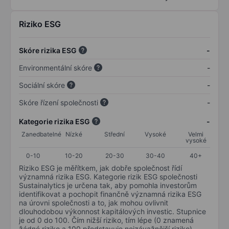
Riziko ESG
Skóre rizika ESG
-
Environmentální skóre
-
Sociální skóre
-
Skóre řízení společnosti
-
Kategorie rizika ESG
-
Zanedbatelné
Nízké
Střední
Vysoké
Velmi
vysoké
0-10
10-20
20-30
30-40
40+
Riziko ESG je měřítkem, jak dobře společnost řídí
významná rizika ESG. Kategorie rizik ESG společnosti
Sustainalytics je určena tak, aby pomohla investorům
identifikovat a pochopit finančně významná rizika ESG
na úrovni společnosti a to, jak mohou ovlivnit
dlouhodobou výkonnost kapitálových investic. Stupnice
je od 0 do 100. Čím nižší riziko, tím lépe (0 znamená
žádné riziko a 100 představuje nejzávažnější riziko).