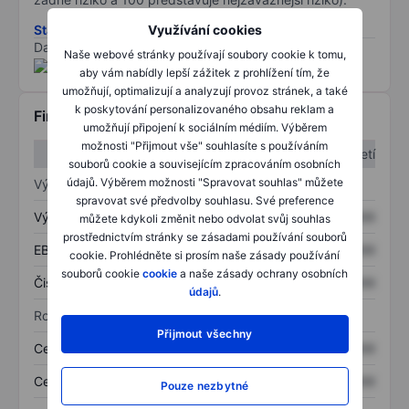
Stáhněte si metodiku rizik ESG
Využívání cookies
Data poskytnuta od
/
Naše webové stránky používají soubory cookie k tomu,
aby vám nabídly lepší zážitek z prohlížení tím, že
umožňují, optimalizují a analyzují provoz stránek, a také
k poskytování personalizovaného obsahu reklam a
Finanční informace
umožňují připojení k sociálním médiím. Výběrem
možnosti "Přijmout vše" souhlasíte s používáním
1. čtvrtletí
2. čtvrtletí
souborů cookie a souvisejícím zpracováním osobních
údajů. Výběrem možnosti "Spravovat souhlas" můžete
Výkaz zisku a ztráty
spravovat své předvolby souhlasu. Své preference
Výnos
XXXXXXX
XXXXXXX
můžete kdykoli změnit nebo odvolat svůj souhlas
prostřednictvím stránky se zásadami používání souborů
EBITDA
XXXXXXX
XXXXXXX
cookie. Prohlédněte si prosím naše zásady používání
souborů cookie
cookie
a naše zásady ochrany osobních
Čistý příjem
XXXXXXX
XXXXXXX
údajů
.
Rozvaha
Přijmout všechny
Celková aktiva
XXXXXXX
XXXXXXX
Celkový dluh
XXXXXXX
XXXXXXX
Pouze nezbytné