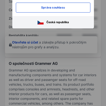
Sazby
Správa souhlasu
Cena/tržby
XXXXXXX
XXXXXXX
Zisk na akcii
XXXXXXX
XXXXXXX
Česká republika
Dividenda na akcii
XXXXXXX
XXXXXXX
Rentabilita kapitálu
XXXXXXX
XXXXXXX
Otevřete si účet
a získejte přístup k pokročilým
nástrojům pro grafy a analýzu.
O společnosti Grammer AG
Grammer AG specializes in developing and
manufacturing components and systems for car interiors
as well as driver and passenger seats for off-road
vehicles, trucks, buses, and trains. Its product portfolio
comprises consoles and armrests, headrests, and other
interior products for cars, as well as passenger seats,
interior components, and related spare parts for
commercial vehicles, among others. The company has