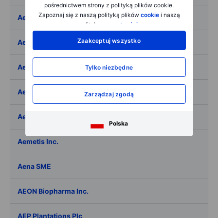
pośrednictwem strony z polityką plików cookie.
Zapoznaj się z naszą polityką plików
cookie
i naszą
Aeffe
polityką
prywatności
.
Zaakceptuj wszystko
Aegon Ltd
Aegon Ltd. - ADR
Tylko niezbędne
Aehr Test Systems
Zarządzaj zgodą
Aeluma Inc.
Polska
Aemetis Inc.
Aena SME
AEON Biopharma Inc.
AEP Plantations Plc