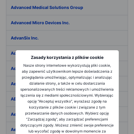
Advanced Medical Solutions Group
Advanced Micro Devices Inc.
AdvanSix Inc.
Advantage Solutions Inc.
Zasady korzystania z plików cookie
Nasze strony internetowe wykorzystują pliki cookie,
Adyen NV
aby zapewnić użytkownikom lepsze doświadczenia z
przeglądania umożliwiając, optymalizując i analizując
Aebi Schmidt Holding AG
działanie strony, a także w celu dostarczania
spersonalizowanych treści reklamowych i umożliwienia
łączenia się z mediami społecznościowymi. Wybierając
AECOM
opcję "Akceptuj wszystko", wyrażasz zgodę na
korzystanie z plików cookie i związane z tym
przetwarzanie danych osobowych. Wybierz opcję
Aedes SpA
"Zarządzaj zgodą", aby zarządzać preferencjami
dotyczącymi zgody. Możesz zmienić swoje preferencje
Aedifica SICAFI SA
lub wycofać zgodę w dowolnym momencie za