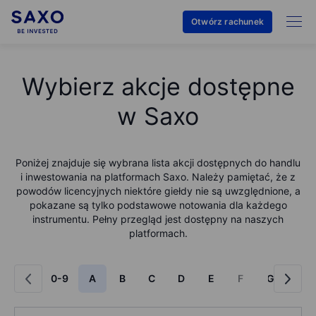
Otwórz rachunek
Wybierz akcje dostępne
w Saxo
Poniżej znajduje się wybrana lista akcji dostępnych do handlu
i inwestowania na platformach Saxo. Należy pamiętać, że z
powodów licencyjnych niektóre giełdy nie są uwzględnione, a
pokazane są tylko podstawowe notowania dla każdego
instrumentu. Pełny przegląd jest dostępny na naszych
platformach.
0-9
A
B
C
D
E
F
G
H