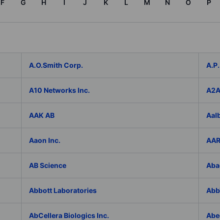
F
G
H
I
J
K
L
M
N
O
P
A.O.Smith Corp.
A.P.
A10 Networks Inc.
A2
AAK AB
Aal
Aaon Inc.
AAR
AB Science
Aba
Abbott Laboratories
AbbV
AbCellera Biologics Inc.
Abe