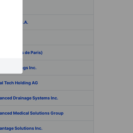
das
ER Group S.A.
be Inc.
 (Aeroports de Paris)
RAN Holdings Inc.
al Tech Holding AG
anced Drainage Systems Inc.
anced Medical Solutions Group
antage Solutions Inc.