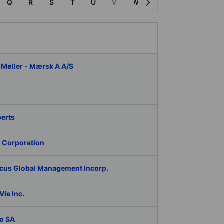
Q
R
S
T
U
V
W
X
Y
Z
P
 Møller - Mærsk A A/S
A
berts
 Corporation
cus Global Management Incorp.
ie Inc.
o SA