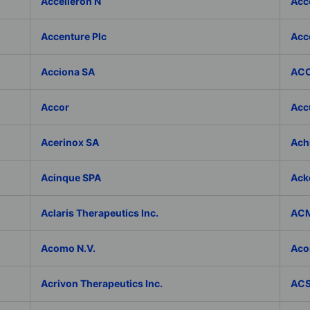
Accelleron N
Acce
Accenture Plc
Acc
Acciona SA
ACC
Accor
Accu
Acerinox SA
Achi
Acinque SPA
Ack
Aclaris Therapeutics Inc.
ACM
Acomo N.V.
Aco
Acrivon Therapeutics Inc.
ACS 