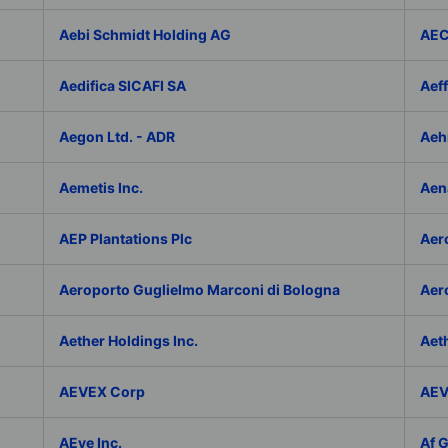
Aebi Schmidt Holding AG
AE
Aedifica SICAFI SA
Aef
Aegon Ltd. - ADR
Aeh
Aemetis Inc.
Aen
AEP Plantations Plc
Aer
Aeroporto Guglielmo Marconi di Bologna
Aer
Aether Holdings Inc.
Aeth
AEVEX Corp
AEV
AEye Inc.
Af 