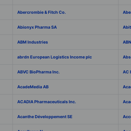
Abercrombie & Fitch Co.
Abe
Abionyx Pharma SA
Abit
ABM Industries
ABN
abrdn European Logistics Income plc
Abs
ABVC BioPharma Inc.
AC 
AcadeMedia AB
Aca
ACADIA Pharmaceuticals Inc.
Acad
Acanthe Développement SE
Acce