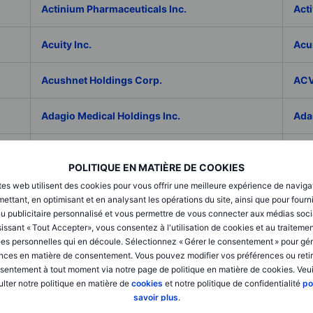
Actinium Pharmaceuticals Inc.
Acti
Acuity Inc.
Acu
Acushnet Holdings Corp.
ACV
Adagio Medical Holdings Inc.
Ada
Adaptive Biotechnologies Corp.
ADC
POLITIQUE EN MATIÈRE DE COOKIES
tes web utilisent des cookies pour vous offrir une meilleure expérience de naviga
Addex Pharmaceuticals SA
Add
ettant, en optimisant et en analysant les opérations du site, ainsi que pour fourn
u publicitaire personnalisé et vous permettre de vous connecter aux médias soci
AddNode Group AB ser. B
Addt
issant « Tout Accepter», vous consentez à l'utilisation de cookies et au traiteme
es personnelles qui en découle. Sélectionnez « Gérer le consentement » pour gér
nces en matière de consentement. Vous pouvez modifier vos préférences ou retir
Adecco Group Inc.
Ade
sentement à tout moment via notre page de politique en matière de cookies. Veui
lter notre politique en matière de
cookies
et notre politique de confidentialité
po
adesso K AG
ADI 
savoir plus
.