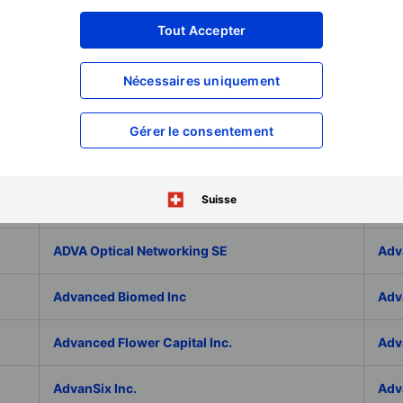
Adicet Bio Inc.
Adi
Tout Accepter
Adlai Nortye Limited - ADR
ADL
Nécessaires uniquement
Admiral Group Plc
Ado
Gérer le consentement
Adolfo Dominguez SA
ADP
Suisse
ADT Inc.
ADT
ADVA Optical Networking SE
Adv
Advanced Biomed Inc
Adv
Advanced Flower Capital Inc.
Adv
AdvanSix Inc.
Adv