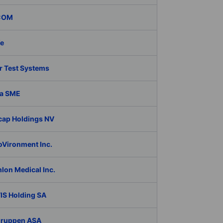
COM
fe
r Test Systems
a SME
cap Holdings NV
oVironment Inc.
lon Medical Inc.
IS Holding SA
Gruppen ASA