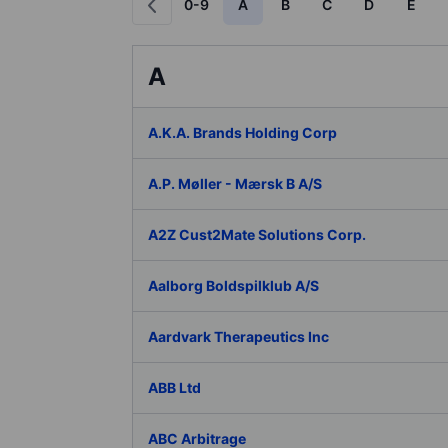
0-9
A
B
C
D
E
A
A.K.A. Brands Holding Corp
A.P. Møller - Mærsk B A/S
A2Z Cust2Mate Solutions Corp.
Aalborg Boldspilklub A/S
Aardvark Therapeutics Inc
ABB Ltd
ABC Arbitrage