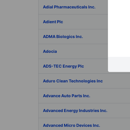
Adial Pharmaceuticals Inc.
Adient Plc
ADMA Biologics Inc.
Adocia
ADS-TEC Energy Plc
Aduro Clean Technologies Inc
Advance Auto Parts Inc.
Advanced Energy Industries Inc.
Advanced Micro Devices Inc.