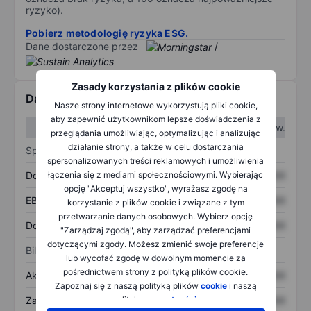
ryzyko).
Pobierz metodologię ryzyka ESG.
Dane dostarczone przez
/
Zasady korzystania z plików cookie
Dane finansowe
Nasze strony internetowe wykorzystują pliki cookie,
aby zapewnić użytkownikom lepsze doświadczenia z
W I kw.
W II kw.
przeglądania umożliwiając, optymalizując i analizując
działanie strony, a także w celu dostarczania
Sprawozdanie z zysków
spersonalizowanych treści reklamowych i umożliwienia
Dochód
XXXXXXX
XXXXXXX
łączenia się z mediami społecznościowymi. Wybierając
opcję "Akceptuj wszystko", wyrażasz zgodę na
EBITDA
XXXXXXX
XXXXXXX
korzystanie z plików cookie i związane z tym
przetwarzanie danych osobowych. Wybierz opcję
Dochód netto
XXXXXXX
XXXXXXX
"Zarządzaj zgodą", aby zarządzać preferencjami
dotyczącymi zgody. Możesz zmienić swoje preferencje
Bilans
lub wycofać zgodę w dowolnym momencie za
pośrednictwem strony z polityką plików cookie.
Aktywa ogółem
XXXXXXX
XXXXXXX
Zapoznaj się z naszą polityką plików
cookie
i naszą
Zadłużenie ogółem
XXXXXXX
XXXXXXX
polityką
prywatności
.