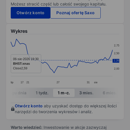
Możesz stracić część lub całość swojego kapitału.
Otwórz konto
Poznaj ofertę Saxo
Wykres
Chart
2,75
Line chart with 55 data points.
2,50
The chart has 1 X axis displaying categories.
06-sie-2026 19:30
2,26
2,25
BHST:xnas
The chart has 1 Y axis displaying values. Data ranges 
Close
2,59
2,00
lip
17
21
27
31
sie
End of interactive chart.
W ciągu dnia
1 tydz.
1 m-c.
3 mies.
6 mies.
1 
Otwórz konto
aby uzyskać dostęp do większej ilości
narzędzi do tworzenia wykresów i analiz.
Warto wiedzieć:
Inwestowanie w akcje zazwyczaj