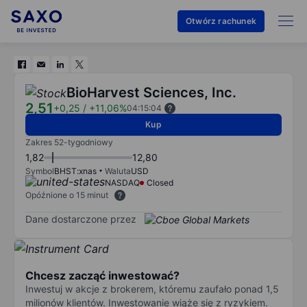
Otwórz rachunek
BioHarvest Sciences, Inc.
2,51
+0,25
/
+11,06%
04:15:04
Kup
Zakres 52-tygodniowy
1,82
12,80
Symbol
BHST:xnas
Waluta
USD
NASDAQ
Closed
Opóźnione o 15 minut
Dane dostarczone przez
Chcesz zacząć inwestować?
Inwestuj w akcje z brokerem, któremu zaufało ponad 1,5
milionów klientów. Inwestowanie wiąże się z ryzykiem.