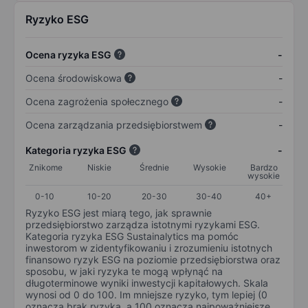
Ryzyko ESG
Ocena ryzyka ESG
-
Ocena środowiskowa
-
Ocena zagrożenia społecznego
-
Ocena zarządzania przedsiębiorstwem
-
Kategoria ryzyka ESG
-
Znikome
Niskie
Średnie
Wysokie
Bardzo
wysokie
0-10
10-20
20-30
30-40
40+
Ryzyko ESG jest miarą tego, jak sprawnie
przedsiębiorstwo zarządza istotnymi ryzykami ESG.
Kategoria ryzyka ESG Sustainalytics ma pomóc
inwestorom w zidentyfikowaniu i zrozumieniu istotnych
finansowo ryzyk ESG na poziomie przedsiębiorstwa oraz
sposobu, w jaki ryzyka te mogą wpłynąć na
długoterminowe wyniki inwestycji kapitałowych. Skala
wynosi od 0 do 100. Im mniejsze ryzyko, tym lepiej (0
oznacza brak ryzyka, a 100 oznacza najpoważniejsze