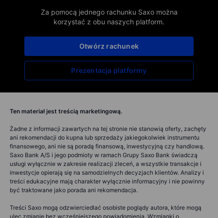
Za pomocą jednego rachunku Saxo można
korzystać z obu naszych platform.
Otwórz rachunek
Prezentacja platformy
Ten materiał jest treścią marketingową.
Żadne z informacji zawartych na tej stronie nie stanowią oferty, zachęty
ani rekomendacji do kupna lub sprzedaży jakiegokolwiek instrumentu
finansowego, ani nie są poradą finansową, inwestycyjną czy handlową.
Saxo Bank A/S i jego podmioty w ramach Grupy Saxo Bank świadczą
usługi wyłącznie w zakresie realizacji zleceń, a wszystkie transakcje i
inwestycje opierają się na samodzielnych decyzjach klientów. Analizy i
treści edukacyjne mają charakter wyłącznie informacyjny i nie powinny
być traktowane jako porada ani rekomendacja.
Treści Saxo mogą odzwierciedlać osobiste poglądy autora, które mogą
ulec zmianie bez wcześniejszego powiadomienia. Wzmianki o