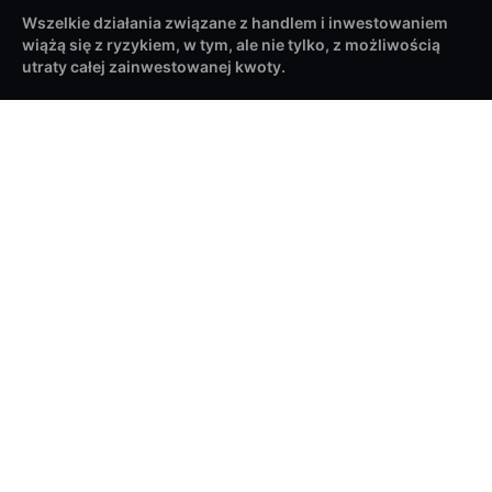
Wszelkie działania związane z handlem i inwestowaniem
wiążą się z ryzykiem, w tym, ale nie tylko, z możliwością
utraty całej zainwestowanej kwoty.
Informacje na naszej międzynarodowej stronie internetowej
(wybranej z rozwijanego menu globu) są dostępne na całym
świecie i odnoszą się do Saxo Bank A/S jako spółki
macierzystej Grupy Saxo Bank. Wszelkie wzmianki o Grupie
Saxo Bank odnoszą się do całej organizacji, w tym do spółek
zależnych i oddziałów pod Saxo Bank A/S. Umowy z klientami
są zawierane z odpowiednim podmiotem Saxo w oparciu o
kraj zamieszkania i są regulowane przez obowiązujące
przepisy prawa jurysdykcji tego podmiotu.
Apple i logo Apple są znakami towarowymi Apple Inc.,
zarejestrowanymi w USA i innych krajach. App Store jest
znakiem usługowym Apple Inc. Google Play i logo Google Play
są znakami towarowymi Google LLC.