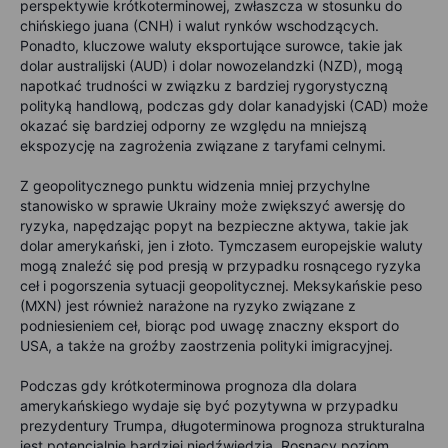
perspektywie krótkoterminowej, zwłaszcza w stosunku do
chińskiego juana (CNH) i walut rynków wschodzących.
Ponadto, kluczowe waluty eksportujące surowce, takie jak
dolar australijski (AUD) i dolar nowozelandzki (NZD), mogą
napotkać trudności w związku z bardziej rygorystyczną
polityką handlową, podczas gdy dolar kanadyjski (CAD) może
okazać się bardziej odporny ze względu na mniejszą
ekspozycję na zagrożenia związane z taryfami celnymi.
Z geopolitycznego punktu widzenia mniej przychylne
stanowisko w sprawie Ukrainy może zwiększyć awersję do
ryzyka, napędzając popyt na bezpieczne aktywa, takie jak
dolar amerykański, jen i złoto. Tymczasem europejskie waluty
mogą znaleźć się pod presją w przypadku rosnącego ryzyka
ceł i pogorszenia sytuacji geopolitycznej. Meksykańskie peso
(MXN) jest również narażone na ryzyko związane z
podniesieniem ceł, biorąc pod uwagę znaczny eksport do
USA, a także na groźby zaostrzenia polityki imigracyjnej.
Podczas gdy krótkoterminowa prognoza dla dolara
amerykańskiego wydaje się być pozytywna w przypadku
prezydentury Trumpa, długoterminowa prognoza strukturalna
jest potencjalnie bardziej niedźwiedzia. Rosnący poziom