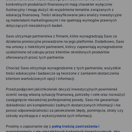
konkretnych produktach finansowych mają charakter wyłącznie
ilustracyjny i mogą służyć do wyjaśnienia tematów związanych z
edukacją finansową. Treści sklasyfikowane jako analizy inwestycyjne
są materiałami marketingowymi i nie spełniają wymogów prawnych
dotyczących niezależnych badań.
Saxo utrzymuje partnerstwa z firmami, które wynagradzają Saxo za
działania promocyjne prowadzone na jego platformie. Dodatkowo, Saxo
ma umowy z niektórymi partnerami, którzy zapewniają wynagrodzenie
uzależnione od zakupu przez klientów określonych produktów
oferowanych przez tych partnerów.
Chociaż Saxo otrzymuje wynagrodzenie z tych partnerstw, wszystkie
treści edukacyjne i badawcze są tworzone z zamiarem dostarczenia
klientom wartościowych opcji i informacji.
Przed podjęciem jakichkolwiek decyzji inwestycyjnych powinieneś
ocenić swoją własną sytuację finansową, potrzeby i cele oraz rozważyć
zasięgnięcie niezależnej profesjonalnej porady. Saxo nie gwarantuje
dokładności ani kompletności żadnych dostarczonych informacji i nie
ponosi odpowiedzialności za jakiekolwiek błędy, pominięcia, straty czy
szkody wynikające z wykorzystania tych informacji.
Prosimy o zapoznanie się z
pełną treścią zastrzeżenia i
powiadomienia
o
nie-niezależnych badaniach inwestycyjnych, aby