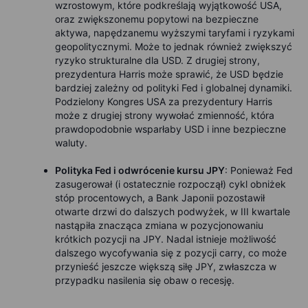
wzrostowym, które podkreślają wyjątkowość USA,
oraz zwiększonemu popytowi na bezpieczne
aktywa, napędzanemu wyższymi taryfami i ryzykami
geopolitycznymi. Może to jednak również zwiększyć
ryzyko strukturalne dla USD. Z drugiej strony,
prezydentura Harris może sprawić, że USD będzie
bardziej zależny od polityki Fed i globalnej dynamiki.
Podzielony Kongres USA za prezydentury Harris
może z drugiej strony wywołać zmienność, która
prawdopodobnie wsparłaby USD i inne bezpieczne
waluty.
Polityka Fed i odwrócenie kursu JPY
: Ponieważ Fed
zasugerował (i ostatecznie rozpoczął) cykl obniżek
stóp procentowych, a Bank Japonii pozostawił
otwarte drzwi do dalszych podwyżek, w III kwartale
nastąpiła znacząca zmiana w pozycjonowaniu
krótkich pozycji na JPY. Nadal istnieje możliwość
dalszego wycofywania się z pozycji carry, co może
przynieść jeszcze większą siłę JPY, zwłaszcza w
przypadku nasilenia się obaw o recesję.