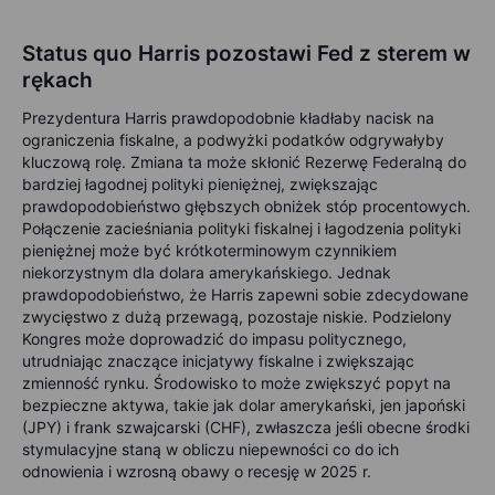
Status quo Harris pozostawi Fed z sterem w
rękach
Prezydentura Harris prawdopodobnie kładłaby nacisk na
ograniczenia fiskalne, a podwyżki podatków odgrywałyby
kluczową rolę. Zmiana ta może skłonić Rezerwę Federalną do
bardziej łagodnej polityki pieniężnej, zwiększając
prawdopodobieństwo głębszych obniżek stóp procentowych.
Połączenie zacieśniania polityki fiskalnej i łagodzenia polityki
pieniężnej może być krótkoterminowym czynnikiem
niekorzystnym dla dolara amerykańskiego. Jednak
prawdopodobieństwo, że Harris zapewni sobie zdecydowane
zwycięstwo z dużą przewagą, pozostaje niskie. Podzielony
Kongres może doprowadzić do impasu politycznego,
utrudniając znaczące inicjatywy fiskalne i zwiększając
zmienność rynku. Środowisko to może zwiększyć popyt na
bezpieczne aktywa, takie jak dolar amerykański, jen japoński
(JPY) i frank szwajcarski (CHF), zwłaszcza jeśli obecne środki
stymulacyjne staną w obliczu niepewności co do ich
odnowienia i wzrosną obawy o recesję w 2025 r.