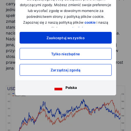
carry trade może wspierać dalszą siłę jena. Tempo może
dotyczącymi zgody. Możesz zmienić swoje preferencje
jednak zwolnić, ponieważ Fed może mieć trudności ze
lub wycofać zgodę w dowolnym momencie za
spełnieniem gołębich oczekiwań rynku, jeśli recesja nie
pośrednictwem strony z polityką plików cookie.
zmaterializuje się szybko. W międzyczasie ostrożne
Zapoznaj się z naszą polityką plików
cookie
i naszą
stanowisko BOJ, przy słabnącym jenie zmniejszającym
polityką
prywatności
.
naciski na wzrost cen, może również ograniczyć zyski jena.
Zaakceptuj wszystko
Nadal istnieją argumenty przemawiające za umocnieniem
jena, wspierane przez jego atrakcyjność jako bezpiecznej
przystani i zmniejszającą się różnicę stóp procentowych w
Tylko niezbędne
stosunku do USA, ale zarówno Fed, jak i Bank Japonii
prawdopodobnie będą działać stopniowo, utrzymując wzrost
jena na skromniejszym poziomie.
Zarządzaj zgodą
Polska