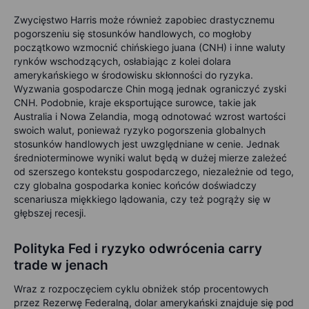
Zwycięstwo Harris może również zapobiec drastycznemu
pogorszeniu się stosunków handlowych, co mogłoby
początkowo wzmocnić chińskiego juana (CNH) i inne waluty
rynków wschodzących, osłabiając z kolei dolara
amerykańskiego w środowisku skłonności do ryzyka.
Wyzwania gospodarcze Chin mogą jednak ograniczyć zyski
CNH. Podobnie, kraje eksportujące surowce, takie jak
Australia i Nowa Zelandia, mogą odnotować wzrost wartości
swoich walut, ponieważ ryzyko pogorszenia globalnych
stosunków handlowych jest uwzględniane w cenie. Jednak
średnioterminowe wyniki walut będą w dużej mierze zależeć
od szerszego kontekstu gospodarczego, niezależnie od tego,
czy globalna gospodarka koniec końców doświadczy
scenariusza miękkiego lądowania, czy też pogrąży się w
głębszej recesji.
Polityka Fed i ryzyko odwrócenia carry
trade w jenach
Wraz z rozpoczęciem cyklu obniżek stóp procentowych
przez Rezerwę Federalną, dolar amerykański znajduje się pod