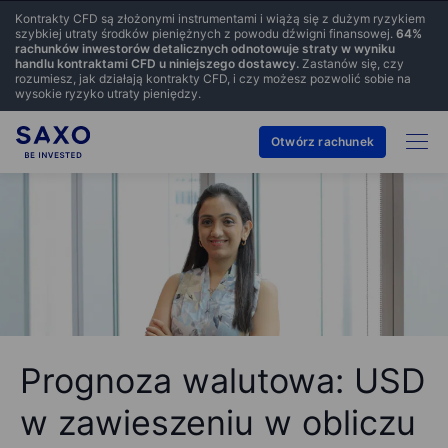
Kontrakty CFD są złożonymi instrumentami i wiążą się z dużym ryzykiem
szybkiej utraty środków pieniężnych z powodu dźwigni finansowej.
64
%
rachunków inwestorów detalicznych odnotowuje straty w wyniku
handlu kontraktami CFD u niniejszego dostawcy.
Zastanów się, czy
rozumiesz, jak działają kontrakty CFD, i czy możesz pozwolić sobie na
wysokie ryzyko utraty pieniędzy.
Otwórz rachunek
Prognoza walutowa: USD
w zawieszeniu w obliczu