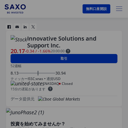
無料口座開設
Innovative Solutions and
Support Inc.
20.17
-0.34
/
-1.66%
20:00:00
取引
52週幅
8.13
30.94
ティッカー
ISSC:xnas
通貨
USD
NASDAQ
Closed
15分の遅延があります
データ提供元
投資を始めてみませんか？