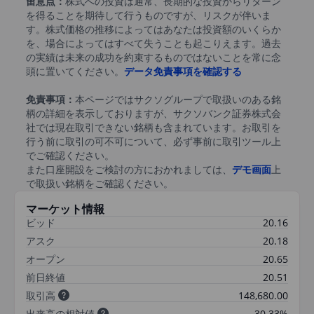
留意点：
株式への投資は通常、長期的な投資からリターン
を得ることを期待して行うものですが、リスクが伴いま
す。株式価格の推移によってはあなたは投資額のいくらか
を、場合によってはすべて失うことも起こりえます。過去
の実績は未来の成功を約束するものではないことを常に念
頭に置いてください。
データ免責事項を確認する
免責事項：
本ページではサクソグループで取扱いのある銘
柄の詳細を表示しておりますが、サクソバンク証券株式会
社では現在取引できない銘柄も含まれています。お取引を
行う前に取引の可不可について、必ず事前に取引ツール上
でご確認ください。
また口座開設をご検討の方におかれましては、
デモ画面
上
で取扱い銘柄をご確認ください。
マーケット情報
ビッド
20.16
アスク
20.18
オープン
20.65
前日終値
20.51
取引高
148,680.00
出来高の相対値
30.33%