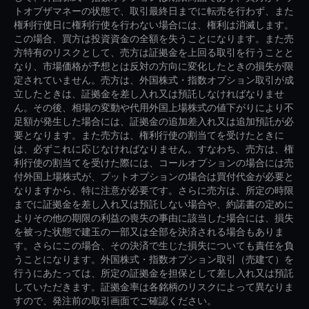
トオブザマネーの状態で、取引最終日までに転売を行わず、また
権利行使日に権利行使を行わない場合には、権利は消滅します。
この場合、買方は投資資金の全額を失うことになります。また売
方特有のリスクとして、売方は証拠金を上回る取引を行うことと
なり、市場価格が予想とは反対の方向に変化したときの損失が限
定されていません。売方は、外国株式・指数オプション取引が成
立したときは、証拠金を差し入れ又は預託しなければなりませ
ん。その後、相場の変動や代用外国上場株式の値下がりにより不
足額が発生した場合には、証拠金の追加差入れ又は追加預託が必
要となります。また売方は、権利行使の割当てを受けたときに
は、必ずこれに応じなければなりません。すなわち、売方は、権
利行使の割当てを受けた際には、コールオプションの場合には売
付外国上場株式が、プットオプションの場合は買付代金が必要と
なりますから、特に注意が必要です。さらに売方は、所定の時限
までに証拠金を差し入れ又は預託しない場合や、約諾書の定めに
よりその他の期限の利益の喪失の事由に該当した場合には、損失
を被った状態で建玉の一部又は全部を決済される場合もありま
す。さらにこの場合、その決済で生じた損失についても責任を負
うことになります。外国株式・指数オプション取引（売建て）を
行うにあたっては、所定の証拠金を担保として差し入れ又は預託
していただきます。証拠金率は各銘柄のリスクによって異なりま
すので、発注前の取引画面でご確認ください。