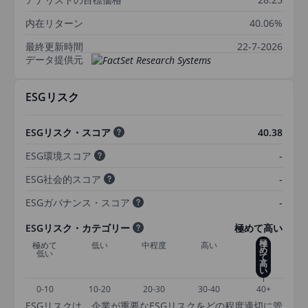
内在リターン
40.06%
最終更新時間
22-7-2026
データ提供元
ESGリスク
ESGリスク・スコア
40.38
ESG環境スコア
-
ESG社会的スコア
-
ESGガバナンス・スコア
-
ESGリスク・カテゴリー
極めて高い
極
極めて
低い
中程度
高い
め
低い
て
高
い
0-10
10-20
20-30
30-40
40+
ESGリスクは、企業が重要なESGリスクをどの程度適切に管