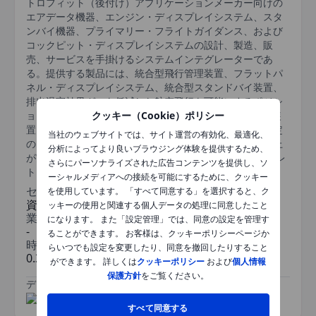
トロフィット（後付け）アプリケーションメーカー向けの
エアデータ機器、エンジン・ディスプレイシステム、スタ
ンバイ機器、プライマリー・フライトガイダンス、および
コックピット・ディスプレイシステムの設計、製造、販
売、サービスを手掛けるシステムインテグレーターであ
る。提供する製品には、統合型飛行管理装置、フラットパ
ネル・ディスプレイシステム、統合型スタンドバイ装置、
排出温室効果ガスを低減した航空飛行を可能にするポジシ
クッキー（Cookie）ポリシー
ョニングシステム（GPS）受信機、および自動速度維持装
置（オートスロットル）などがあり、エンジンの出力設定
当社のウェブサイトでは、サイト運営の有効化、最適化、
の自動制御、パイロットの操作負荷の軽減、安全性の向上
分析によってより良いブラウジング体験を提供するため、
が実現できるよう設計されている。製品は、OEM市場とレ
さらにパーソナライズされた広告コンテンツを提供し、ソ
トロフィット市場に供給されている。
ーシャルメディアへの接続を可能にするために、クッキー
セクター
を使用しています。 「すべて同意する」を選択すると、ク
資本財
ッキーの使用と関連する個人データの処理に同意したこと
業種
になります。 また「設定管理」では、同意の設定を管理す
-
ることができます。 お客様は、クッキーポリシーページか
時価総額
らいつでも設定を変更したり、同意を撤回したりすること
0.37037889bn
ができます。 詳しくは
クッキーポリシー
および
個人情報
保護方針
をご覧ください。
データ提供元
/
すべて同意する