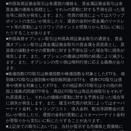
■外国為替証拠金取引は各通貨の価格を、貴金属証拠金取引は各
貴金属の価格を指標とし、それらの変動に対する予測を誤った場
合等に損失が発生します。また、売買の状況によってはスワップ
ポイントの支払いが発生したり、通貨の金利や貴金属のリースレ
ート等の変動によりスワップポイントが受取りから支払いに転じ
たりすることがあります。
■外国為替オプション取引は外国為替証拠金取引の通貨を、貴金
属オプション取引は貴金属証拠金取引の貴金属を原資産とし、原
資産の値動きやその変動率に対する予測を誤った場合等に損失が
発生します。また、オプションの価値は時間の経過により減少し
ます。また、オプションの売り側は権利行使に応える義務があり
ます。
■株価指数CFD取引は株価指数や株価指数を対象としたETFを、個
別株CFD取引は個別株や個別株関連のETFを、債券CFD取引は債
券や債券を対象としたETFを、その他証券CFD取引はその他の外
国上場株式関連ETF等を、商品CFD取引は商品先物取引をそれぞ
れ原資産とし、それらの価格の変動に対する予測を誤った場合等
に損失が発生します。また、建玉や売買の状況によってはオーバ
ーナイト金利、キャリングコスト、借入金利、配当等調整金の支
払いが発生したり、通貨の金利の変動によりオーバーナイト金利
が受取りから支払いに転じたりすることがあります。
■上記全ての取引においては、当社が提示する売価格と買価格に