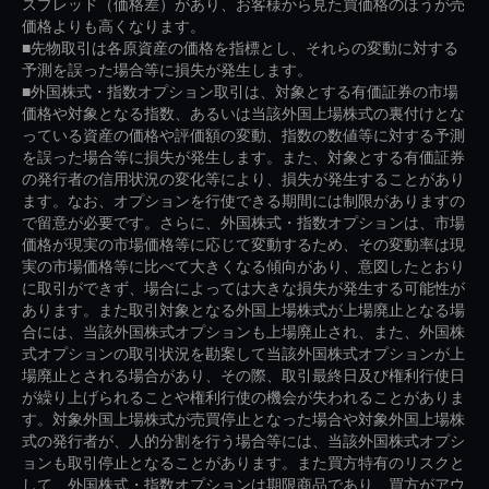
スプレッド（価格差）があり、お客様から見た買価格のほうが売
価格よりも高くなります。
■先物取引は各原資産の価格を指標とし、それらの変動に対する
予測を誤った場合等に損失が発生します。
■外国株式・指数オプション取引は、対象とする有価証券の市場
価格や対象となる指数、あるいは当該外国上場株式の裏付けとな
っている資産の価格や評価額の変動、指数の数値等に対する予測
を誤った場合等に損失が発生します。また、対象とする有価証券
の発行者の信用状況の変化等により、損失が発生することがあり
ます。なお、オプションを行使できる期間には制限がありますの
で留意が必要です。さらに、外国株式・指数オプションは、市場
価格が現実の市場価格等に応じて変動するため、その変動率は現
実の市場価格等に比べて大きくなる傾向があり、意図したとおり
に取引ができず、場合によっては大きな損失が発生する可能性が
あります。また取引対象となる外国上場株式が上場廃止となる場
合には、当該外国株式オプションも上場廃止され、また、外国株
式オプションの取引状況を勘案して当該外国株式オプションが上
場廃止とされる場合があり、その際、取引最終日及び権利行使日
が繰り上げられることや権利行使の機会が失われることがありま
す。対象外国上場株式が売買停止となった場合や対象外国上場株
式の発行者が、人的分割を行う場合等には、当該外国株式オプシ
ョンも取引停止となることがあります。また買方特有のリスクと
して、外国株式・指数オプションは期限商品であり、買方がアウ