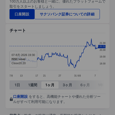
100万人以上のお客様と一緒に、優れたプラットフォームで
取引をスタートしましょう。
口座開設
サクソバンク証券についての詳細
チャート
Chart
21.00
20.51
Line chart with 297 data points.
20.00
07-8月-2026 19:30
The chart has 1 X axis displaying categories.
19.00
ISSC:xnas
The chart has 1 Y axis displaying values. Data ra
Close
20.20
18.00
7月
13
17
21
27
31
8月
7
End of interactive chart.
1日
1週間
1ヶ月
3ヶ月
6ヶ月
1年
3
口座開設
をすると、高機能チャートや優れた分析ツー
ルがすべて利用可能になります。