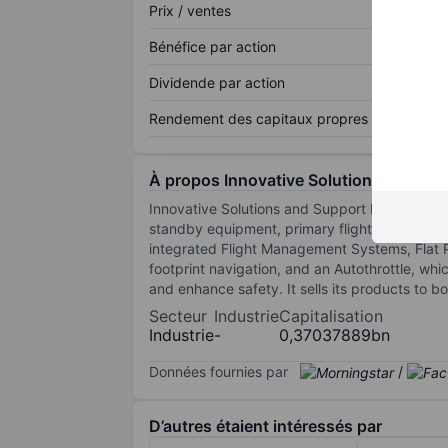
Prix / ventes
Bénéfice par action
Dividende par action
Rendement des capitaux propres
À propos Innovative Solutions and Sup
Innovative Solutions and Support Inc is a sys
standby equipment, primary flight guidance, 
integrated Flight Management Systems, Flat 
footprint navigation, and an Autothrottle, whi
and enhance safety. It sells its products to b
Secteur
Industrie
Capitalisation
Industrie
-
0,37037889bn
Données fournies par
/
D’autres étaient intéressés par