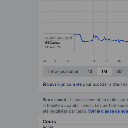
Line chart with 297 data points.
The chart has 1 X axis displaying categ
The chart has 1 Y axis displaying value
07-août-2026 19:30
ISSC:xnas
Close
20,20
juil.
9
10
13
14
15
16
End of interactive chart.
Intra-journalier
1S
1M
3M
Ouvrir un compte
pour accéder à d’autres 
Bon à savoir :
L’investissement en actions pré
la totalité du capital investi. Les performan
été modifiées par Saxo.
Voir la clause de no
Cours
Achat