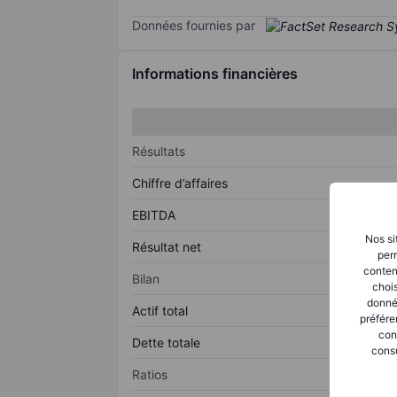
Données fournies par
Informations financières
Résultats
Chiffre d’affaires
EBITDA
Nos si
Résultat net
perm
conten
Bilan
chois
donné
Actif total
préfére
con
Dette totale
consu
Ratios