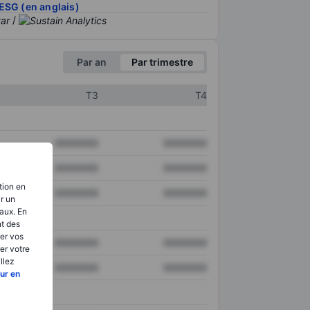
ESG (en anglais)
/
Par an
Par trimestre
T3
T4
XXXXXXX
XXXXXXX
XXXXXXX
XXXXXXX
tion en
XXXXXXX
XXXXXXX
ir un
aux. En
nt des
er vos
XXXXXXX
XXXXXXX
er votre
llez
XXXXXXX
XXXXXXX
ur en