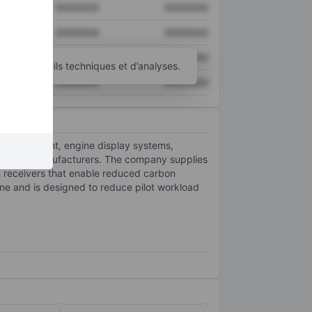
XXXXXXX
XXXXXXX
XXXXXXX
XXXXXXX
XXXXXXX
XXXXXXX
’autres outils techniques et d’analyses.
XXXXXXX
XXXXXXX
ata equipment, engine display systems,
equipment manufacturers. The company supplies
m receivers that enable reduced carbon
gine and is designed to reduce pilot workload