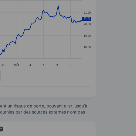
21,00
20,51
20,00
19,00
18,00
31
août
4
5
6
7
nt un risque de perte, pouvant aller jusqu’à
fournies par des sources externes n’ont pas