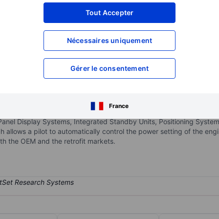
XXXXXXX
XXXXXXX
Tout Accepter
XXXXXXX
XXXXXXX
Nécessaires uniquement
XXXXXXX
XXXXXXX
Ouvrir un compte
pour accéder à d
XXXXXXX
XXXXXXX
Gérer le consentement
port Inc.
tems integrator that designs, manufactures, sells, and services air d
France
and cockpit display systems for retrofit applications and original 
Panel Display Systems, Integrated Standby Units, Positioning Syste
ch allows a pilot to automatically control the power setting of the en
oth the OEM and the retrofit markets.