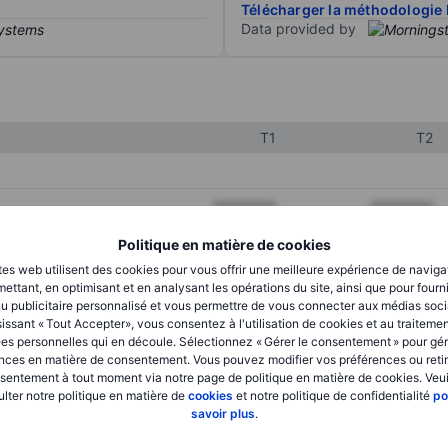
Télécharger la méthodologie 
Data provided by
T1
T2
XXXXXXX
XXXXXXX
XXXXXXX
XXXXXXX
Politique en matière de cookies
tes web utilisent des cookies pour vous offrir une meilleure expérience de naviga
XXXXXXX
XXXXXXX
ettant, en optimisant et en analysant les opérations du site, ainsi que pour fourn
u publicitaire personnalisé et vous permettre de vous connecter aux médias soci
issant « Tout Accepter», vous consentez à l'utilisation de cookies et au traiteme
es personnelles qui en découle. Sélectionnez « Gérer le consentement » pour gér
XXXXXXX
XXXXXXX
nces en matière de consentement. Vous pouvez modifier vos préférences ou retir
sentement à tout moment via notre page de politique en matière de cookies. Veui
XXXXXXX
XXXXXXX
lter notre politique en matière de
cookies
et notre politique de confidentialité
po
savoir plus
.