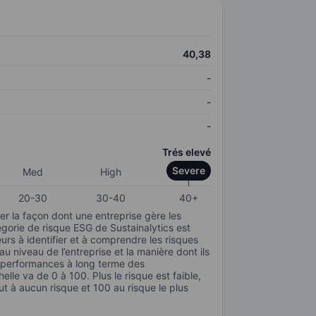
40,38
-
-
-
Trés elevé
Severe
Med
High
20-30
30-40
40+
r la façon dont une entreprise gère les
gorie de risque ESG de Sustainalytics est
urs à identifier et à comprendre les risques
 niveau de l’entreprise et la manière dont ils
s performances à long terme des
elle va de 0 à 100. Plus le risque est faible,
ut à aucun risque et 100 au risque le plus