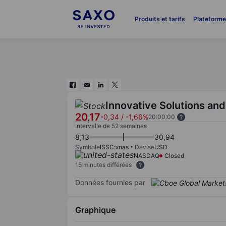
Produits et tarifs
Plateform
Innovative Solutions and
20,17
-0,34
/
-1,66%
20:00:00
Intervalle de 52 semaines
8,13
30,94
Symbole
ISSC:xnas
Devise
USD
NASDAQ
Closed
15 minutes différées
Données fournies par
Graphique
Chart