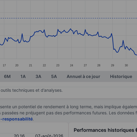
ories.
s. Data ranges from 17.32 to 21.56.
17
20
21
22
23
24
27
28
29
30
6M
1A
3A
5A
Annuel à ce jour
Historique
outils techniques et d’analyses.
sente un potentiel de rendement à long terme, mais implique égaleme
ces passées ne préjugent pas des performances futures. Les données 
n-responsabilité
.
Performances historiques
20,16
07-août-2026