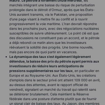
macro.
Le pétrole a fortement chuté mercredi
, les
marchés intégrant une baisse du risque de perturbation
prolongée dans le détroit d’Ormuz, après que les États-
Unis auraient transmis, via le Pakistan, une proposition
d’une page visant à mettre fin au conflit et à rouvrir
progressivement la voie maritime. L’Iran devrait répondre
dans les prochains jours, avec des négociations nucléaires
susceptibles de suivre ultérieurement. Le point clé est que
des discussions ne constituent pas un accord, et le pétrole
a déjà rebondi ce matin alors que les investisseurs
réévaluent la solidité des progrès. Une bonne nouvelle,
mais pas encore de quoi partir en vacances.
La dynamique des taux s’est également légèrement
détendue, la baisse des prix du pétrole ayant permis aux
investisseurs de réduire leurs anticipations de
pressions supplémentaires sur les taux
, en particulier en
Europe et au Royaume-Uni. Aux États-Unis, les créations
d’emplois dans le secteur privé ont atteint 109 000 en avril,
au-dessus des attentes, avant le rapport officiel de
vendredi, signalant un marché du travail qui ralentit sans
se détériorer brutalement. Cela maintient la Réserve
fédérale dans une posture d’attente plutôt que de fournir
un signal clair de baisse des taux. Au Japon, des membres