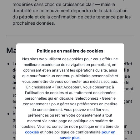
modérées sans choc de croissance clair — mais la
durabilité de ce mouvement dépendra de la stabilisation
du pétrole et de la confirmation de cette tendance par les
prochaines données.
Matières premières
Politique en matière de cookies
Nos sites web utilisent des cookies pour vous offrir une
Les matières premières ont fortement évolué sous l’effet
meilleure expérience de navigation en permettant, en
de la géopolitique, le pétrole menant les baisses tandis
optimisant et en analysant les opérations du site, ainsi
que pour fournir un contenu publicitaire personnalisé et
que les métaux ont bénéficié d’un appétit pour le risque
vous permettre de vous connecter aux médias sociaux.
accru
. Le WTI a chuté de 7 % à 95,08 USD, tandis que le
En choisissant « Tout Accepter», vous consentez à
Brent a reculé de 7,83 % à 101,27 USD, passant brièvement
l'utilisation de cookies et au traitement des données
sous les 100 USD pour la première fois depuis avril, les
personnelles qui en découle. Sélectionnez « Gérer le
espoirs d’un accord entre les États-Unis et l’Iran renforçant
consentement » pour gérer vos préférences en matière
les attentes d’une hausse de l’offre.
de consentement. Vous pouvez modifier vos
À l’inverse,
les métaux précieux et industriels ont
préférences ou retirer votre consentement à tout
progressé
:
l’or a augmenté avec la baisse des
moment via notre page de politique en matière de
rendements et la persistance de la demande de valeur
cookies. Veuillez consulter notre politique en matière de
cookies
et notre politique de confidentialité
pour en
refuge, l’argent a bondi de 5,07 %
, et le cuivre a atteint 13
savoir plus
.
392 USD la tonne grâce à l’amélioration du sentiment de