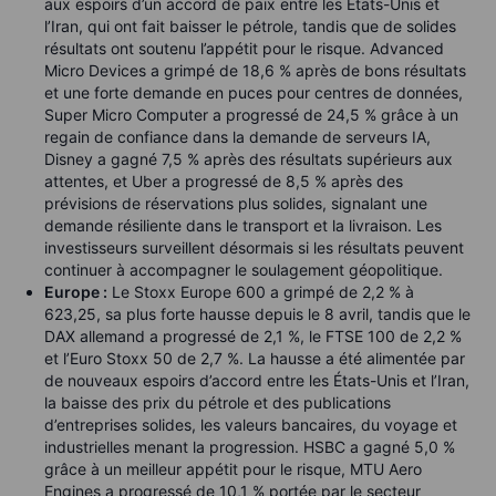
aux espoirs d’un accord de paix entre les États-Unis et
l’Iran, qui ont fait baisser le pétrole, tandis que de solides
résultats ont soutenu l’appétit pour le risque. Advanced
Micro Devices a grimpé de 18,6 % après de bons résultats
et une forte demande en puces pour centres de données,
Super Micro Computer a progressé de 24,5 % grâce à un
regain de confiance dans la demande de serveurs IA,
Disney a gagné 7,5 % après des résultats supérieurs aux
attentes, et Uber a progressé de 8,5 % après des
prévisions de réservations plus solides, signalant une
demande résiliente dans le transport et la livraison. Les
investisseurs surveillent désormais si les résultats peuvent
continuer à accompagner le soulagement géopolitique.
Europe :
Le Stoxx Europe 600 a grimpé de 2,2 % à
623,25, sa plus forte hausse depuis le 8 avril, tandis que le
DAX allemand a progressé de 2,1 %, le FTSE 100 de 2,2 %
et l’Euro Stoxx 50 de 2,7 %. La hausse a été alimentée par
de nouveaux espoirs d’accord entre les États-Unis et l’Iran,
la baisse des prix du pétrole et des publications
d’entreprises solides, les valeurs bancaires, du voyage et
industrielles menant la progression. HSBC a gagné 5,0 %
grâce à un meilleur appétit pour le risque, MTU Aero
Engines a progressé de 10,1 % portée par le secteur