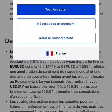
croissance. Pour les investisseurs, la question clé est de
savoir si la baisse des prix de l’énergie peut soutenir le
Tout Accepter
rallye actuel des actions tout en améliorant les marges et
en réduisant les pressions inflationnistes.
Nécessaires uniquement
Gérer le consentement
Devises
Le dollar américain s’est affaibli avec l’apaisement des
France
tensions géopolitiques
, l’indice Bloomberg Dollar Spot
reculant de 0,6 % à son plus bas niveau depuis fin février.
EURUSD
est monté à 1,1749 et GBPUSD à 1,3594, reflétant
une amélioration du sentiment de risque mondial et une
demande de couverture limitée avant les élections locales
au Royaume-Uni. Le yen japonais s’est renforcé, avec
USDJPY
en baisse d’environ 1 % à 156,36, après avoir
brièvement touché 155,04, alimentant les spéculations
d’un soutien officiel.
Les stratégistes estiment que les autorités pourraient
tolérer un renforcement supplémentaire du yen, mais pas
un mouvement brusque vers des niveaux déflationnistes.