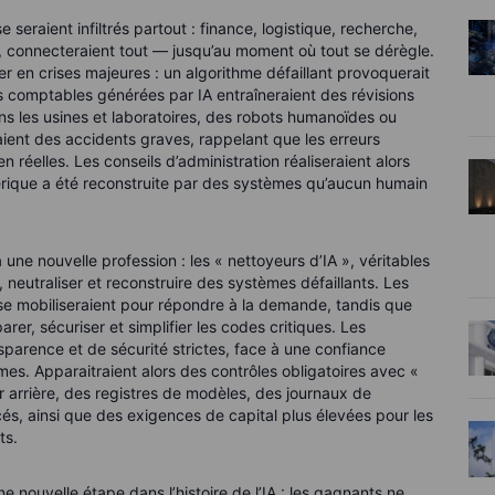
e seraient infiltrés partout : finance, logistique, recherche,
t, connecteraient tout — jusqu’au moment où tout se dérègle.
r en crises majeures : un algorithme défaillant provoquerait
tés comptables générées par IA entraîneraient des révisions
ns les usines et laboratoires, des robots humanoïdes ou
aient des accidents graves, rappelant que les erreurs
éelles. Les conseils d’administration réaliseraient alors
érique a été reconstruite par des systèmes qu’aucun humain
une nouvelle profession : les « nettoyeurs d’IA », véritables
neutraliser et reconstruire des systèmes défaillants. Les
se mobiliseraient pour répondre à la demande, tandis que
parer, sécuriser et simplifier les codes critiques. Les
arence et de sécurité strictes, face à une confiance
es. Apparaitraient alors des contrôles obligatoires avec «
 arrière, des registres de modèles, des journaux de
cés, ainsi que des exigences de capital plus élevées pour les
ts.
e nouvelle étape dans l’histoire de l’IA : les gagnants ne