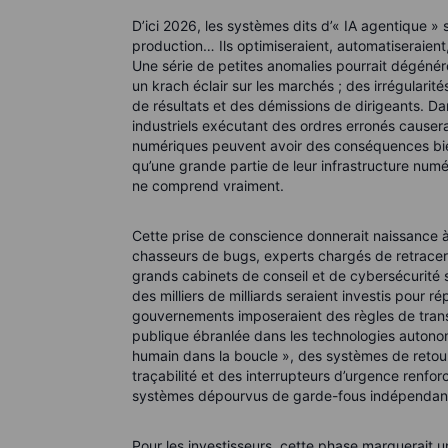
D’ici 2026, les systèmes dits d’« IA agentique » s
production… Ils optimiseraient, automatiseraien
Une série de petites anomalies pourrait dégénére
un krach éclair sur les marchés ; des irrégulari
de résultats et des démissions de dirigeants. Da
industriels exécutant des ordres erronés causer
numériques peuvent avoir des conséquences bien r
qu’une grande partie de leur infrastructure num
ne comprend vraiment.
Cette prise de conscience donnerait naissance à 
chasseurs de bugs, experts chargés de retracer, 
grands cabinets de conseil et de cybersécurité 
des milliers de milliards seraient investis pour ré
gouvernements imposeraient des règles de transp
publique ébranlée dans les technologies autonom
humain dans la boucle », des systèmes de retour
traçabilité et des interrupteurs d’urgence renfor
systèmes dépourvus de garde-fous indépendan
Pour les investisseurs, cette phase marquerait un