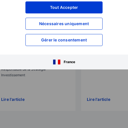
Tout Accepter
Prévisions chocs
Prévisions chocs
Nécessaires uniquement
Une entreprise du classement
Malgré certaines inqui
Fortune 500 nomme un modèle
élections américaine
Gérer le consentement
d’intelligence artificielle comme
de 2026 se déroulent 
directeur général.
2025-12-02 08:30
2025-12-02 08:30
John J. Hardy
France
Charu Chanana
Responsable de la Straté
Responsable de la Stratégie
Investissement
Lire l'article
Lire l'article