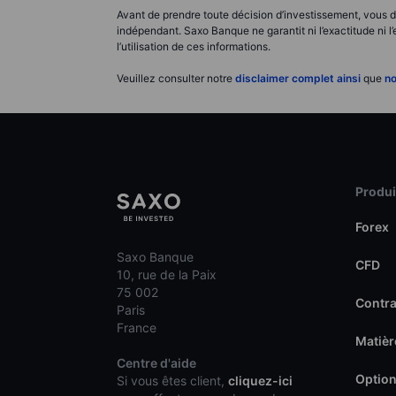
Avant de prendre toute décision d’investissement, vous de
indépendant. Saxo Banque ne garantit ni l’exactitude ni l
l’utilisation de ces informations.
Veuillez consulter notre
disclaimer complet ainsi
que
no
Produit
Forex
Saxo Banque
CFD
10, rue de la Paix
75 002
Contra
Paris
France
Matièr
Centre d'aide
Option
Si vous êtes client,
cliquez-ici