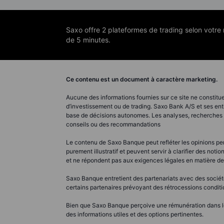
Saxo offre 2 plateformes de trading selon votr
de 5 minutes.
Ce contenu est un document à caractère marketing.
Aucune des informations fournies sur ce site ne constitue
d’investissement ou de trading. Saxo Bank A/S et ses ent
base de décisions autonomes. Les analyses, recherches e
conseils ou des recommandations
Le contenu de Saxo Banque peut refléter les opinions pers
purement illustratif et peuvent servir à clarifier des n
et ne répondent pas aux exigences légales en matière d
Saxo Banque entretient des partenariats avec des société
certains partenaires prévoyant des rétrocessions conditio
Bien que Saxo Banque perçoive une rémunération dans le c
des informations utiles et des options pertinentes.