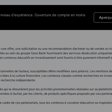
e niveau d'expérience. Ouverture de compte en moins
Aperçu 
 une offre, une sollicitation ou une recommandation d’acheter ou de vendre un ins
ités au sein du groupe Saxo Bank fournissent des services d’exécution uniquement,
t contenus éducatifs en investissement sont fournis à titre purement informatif
onnelles de l’auteur, susceptibles d’être modifiées sans préavis. Les mentions de
otions liées à la culture financière. Les contenus classés comme recherches en in
e recherche indépendante.
s qui la rémunèrent pour les activités promotionnelles réalisées sur sa platefor
nnées à l’achat, par les clients, de produits spécifiques proposés par ces partena
adre de ces partenariats, tous les contenus à vocation éducative ou inspirationn