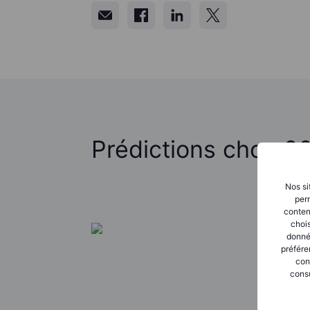
Prédictions choc 2
Nos si
perm
conten
chois
donné
préfére
con
consu