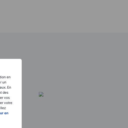
tion en
ir un
aux. En
nt des
er vos
er votre
llez
ur en