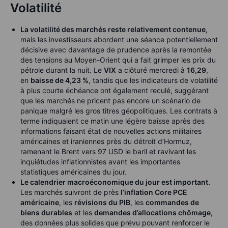
Volatilité
La volatilité des marchés reste relativement contenue
,
mais les investisseurs abordent une séance potentiellement
décisive avec davantage de prudence après la remontée
des tensions au Moyen-Orient qui a fait grimper les prix du
pétrole durant la nuit. Le
VIX
a clôturé mercredi à
16,29
,
en
baisse de 4,23 %
, tandis que les indicateurs de volatilité
à plus courte échéance ont également reculé, suggérant
que les marchés ne pricent pas encore un scénario de
panique malgré les gros titres géopolitiques. Les contrats à
terme indiquaient ce matin une légère baisse après des
informations faisant état de nouvelles actions militaires
américaines et iraniennes près du détroit d’Hormuz,
ramenant le Brent vers 97 USD le baril et ravivant les
inquiétudes inflationnistes avant les importantes
statistiques américaines du jour.
Le calendrier macroéconomique du jour est important.
Les marchés suivront de près
l’inflation Core PCE
américaine
, les
révisions du PIB
, les
commandes de
biens durables
et les
demandes d’allocations chômage
,
des données plus solides que prévu pouvant renforcer le