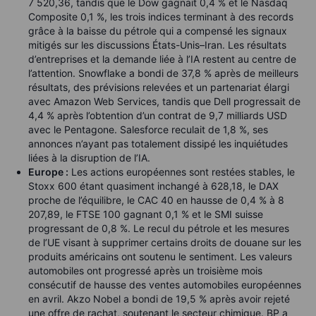
7 520,36, tandis que le Dow gagnait 0,4 % et le Nasdaq
Composite 0,1 %, les trois indices terminant à des records
grâce à la baisse du pétrole qui a compensé les signaux
mitigés sur les discussions États-Unis–Iran. Les résultats
d’entreprises et la demande liée à l’IA restent au centre de
l’attention. Snowflake a bondi de 37,8 % après de meilleurs
résultats, des prévisions relevées et un partenariat élargi
avec Amazon Web Services, tandis que Dell progressait de
4,4 % après l’obtention d’un contrat de 9,7 milliards USD
avec le Pentagone. Salesforce reculait de 1,8 %, ses
annonces n’ayant pas totalement dissipé les inquiétudes
liées à la disruption de l’IA.
Europe :
Les actions européennes sont restées stables, le
Stoxx 600 étant quasiment inchangé à 628,18, le DAX
proche de l’équilibre, le CAC 40 en hausse de 0,4 % à 8
207,89, le FTSE 100 gagnant 0,1 % et le SMI suisse
progressant de 0,8 %. Le recul du pétrole et les mesures
de l’UE visant à supprimer certains droits de douane sur les
produits américains ont soutenu le sentiment. Les valeurs
automobiles ont progressé après un troisième mois
consécutif de hausse des ventes automobiles européennes
en avril. Akzo Nobel a bondi de 19,5 % après avoir rejeté
une offre de rachat, soutenant le secteur chimique. BP a