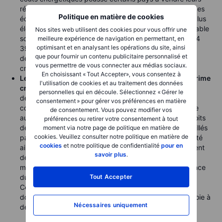
réserves d’or afin de défendre leur devise et soutenir des
Politique en matière de cookies
économies pénalisées par des factures d’importation plus
élevées. D’un point de vue technique, une cassure durable
Nos sites web utilisent des cookies pour vous offrir une
sous la moyenne mobile à 200 jours — actuellement à 4
meilleure expérience de navigation en permettant, en
optimisant et en analysant les opérations du site, ainsi
395 USD et franchie aujourd’hui pour la première fois
que pour fournir un contenu publicitaire personnalisé et
depuis 2023 — augmente le risque d’un retour vers le
vous permettre de vous connecter aux médias sociaux.
creux de mars proche de 4 100 USD.
En choisissant « Tout Accepter», vous consentez à
Le cuivre COMEX se négocie de nouveau avec une prime
l'utilisation de cookies et au traitement des données
croissante par rapport à Londres
, rappelant les
personnelles qui en découle. Sélectionnez « Gérer le
déséquilibres de l’an dernier, alors que les traders
consentement » pour gérer vos préférences en matière
continuent d’expédier du métal vers les États-Unis face
de consentement. Vous pouvez modifier vos
aux spéculations renouvelées concernant de futurs droits
préférences ou retirer votre consentement à tout
de douane à l’importation. La hausse des stocks surveillés
moment via notre page de politique en matière de
cookies. Veuillez consulter notre politique en matière de
par le COMEX à un nouveau record réduit la disponibilité
cookies
et notre politique de confidentialité
pour en
ailleurs, soutenant ainsi les prix d’un métal déjà fortement
savoir plus
.
demandé dans le cadre de la transition énergétique
mondiale. L’attention se tourne désormais vers l’échéance
Tout Accepter
du 30 juin, date à laquelle le secrétaire américain au
Commerce doit publier une mise à jour sur le marché
domestique du cuivre, une révision pouvant ouvrir la voie à
Nécessaires uniquement
des droits de douane à partir de janvier 2027.