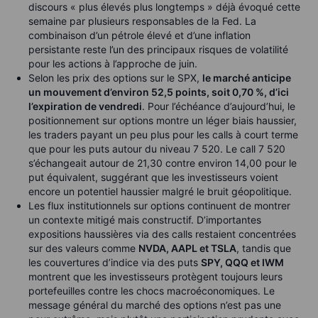
discours « plus élevés plus longtemps » déjà évoqué cette
semaine par plusieurs responsables de la Fed. La
combinaison d’un pétrole élevé et d’une inflation
persistante reste l’un des principaux risques de volatilité
pour les actions à l’approche de juin.
Selon les prix des options sur le SPX,
le marché anticipe
un mouvement d’environ 52,5 points, soit 0,70 %, d’ici
l’expiration de vendredi
. Pour l’échéance d’aujourd’hui, le
positionnement sur options montre un léger biais haussier,
les traders payant un peu plus pour les calls à court terme
que pour les puts autour du niveau 7 520. Le call 7 520
s’échangeait autour de 21,30 contre environ 14,00 pour le
put équivalent, suggérant que les investisseurs voient
encore un potentiel haussier malgré le bruit géopolitique.
Les flux institutionnels sur options continuent de montrer
un contexte mitigé mais constructif. D’importantes
expositions haussières via des calls restaient concentrées
sur des valeurs comme
NVDA, AAPL et TSLA
, tandis que
les couvertures d’indice via des puts
SPY, QQQ et IWM
montrent que les investisseurs protègent toujours leurs
portefeuilles contre les chocs macroéconomiques. Le
message général du marché des options n’est pas une