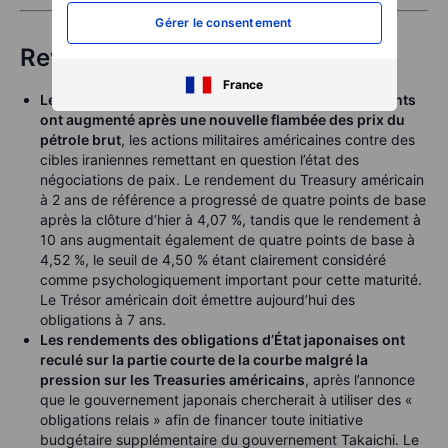
Gérer le consentement
Revenu fixe
France
Les Treasuries américains ont reculé et les rendements
ont augmenté après une nouvelle flambée des prix du
pétrole brut
, les actions militaires américaines contre des
cibles iraniennes remettant en question l’état des
négociations de paix. Le rendement du Treasury américain
à 2 ans de référence a progressé de quatre points de base
après la clôture d’hier à 4,07 %, tandis que le rendement à
10 ans augmentait également de quatre points de base à
4,52 %, le seuil de 4,50 % étant clairement considéré
comme psychologiquement important pour cette maturité.
Le Trésor américain doit émettre aujourd’hui des
obligations à 7 ans.
Les rendements des obligations d’État japonaises ont
reculé sur la partie courte de la courbe malgré la
pression sur les Treasuries américains
, après l’annonce
que le gouvernement japonais chercherait à utiliser des «
obligations relais » afin de financer toute initiative
budgétaire supplémentaire du gouvernement Takaichi. Le