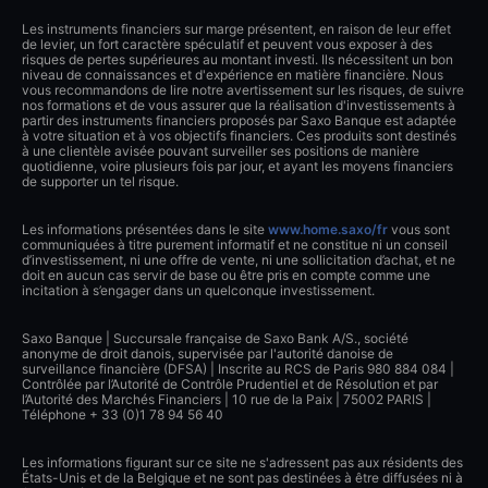
Les instruments financiers sur marge présentent, en raison de leur effet
de levier, un fort caractère spéculatif et peuvent vous exposer à des
risques de pertes supérieures au montant investi. Ils nécessitent un bon
niveau de connaissances et d'expérience en matière financière. Nous
vous recommandons de lire notre avertissement sur les risques, de suivre
nos formations et de vous assurer que la réalisation d'investissements à
partir des instruments financiers proposés par Saxo Banque est adaptée
à votre situation et à vos objectifs financiers. Ces produits sont destinés
à une clientèle avisée pouvant surveiller ses positions de manière
quotidienne, voire plusieurs fois par jour, et ayant les moyens financiers
de supporter un tel risque.
Les informations présentées dans le site
www.home.saxo/fr
vous sont
communiquées à titre purement informatif et ne constitue ni un conseil
d’investissement, ni une offre de vente, ni une sollicitation d’achat, et ne
doit en aucun cas servir de base ou être pris en compte comme une
incitation à s’engager dans un quelconque investissement.
Saxo Banque | Succursale française de Saxo Bank A/S., société
anonyme de droit danois, supervisée par l'autorité danoise de
surveillance financière (DFSA) | Inscrite au RCS de Paris 980 884 084 |
Contrôlée par l’Autorité de Contrôle Prudentiel et de Résolution et par
l’Autorité des Marchés Financiers | 10 rue de la Paix | 75002 PARIS |
Téléphone + 33 (0)1 78 94 56 40
Les informations figurant sur ce site ne s'adressent pas aux résidents des
États-Unis et de la Belgique et ne sont pas destinées à être diffusées ni à