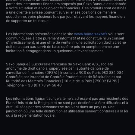
partir des instruments financiers proposés par Saxo Banque est adaptée
à votre situation et à vos objectifs financiers. Ces produits sont destinés
à une clientèle avisée pouvant surveiller ses positions de manière
quotidienne, voire plusieurs fois par jour, et ayant les moyens financiers
de supporter un tel risque.
Les informations présentées dans le site
www.home.saxo/fr
vous sont
communiquées à titre purement informatif et ne constitue ni un conseil
d’investissement, ni une offre de vente, ni une sollicitation d’achat, et ne
doit en aucun cas servir de base ou être pris en compte comme une
incitation à s’engager dans un quelconque investissement.
Saxo Banque | Succursale française de Saxo Bank A/S., société
anonyme de droit danois, supervisée par l'autorité danoise de
surveillance financière (DFSA) | Inscrite au RCS de Paris 980 884 084 |
Contrôlée par l’Autorité de Contrôle Prudentiel et de Résolution et par
l’Autorité des Marchés Financiers | 10 rue de la Paix | 75002 PARIS |
Téléphone + 33 (0)1 78 94 56 40
Les informations figurant sur ce site ne s'adressent pas aux résidents des
États-Unis et de la Belgique et ne sont pas destinées à être diffusées ni à
être utilisées par des personnes se trouvant dans un pays ou une
juridiction où une telle distribution et utilisation seraient contraires à la loi
ou à la règlementation locale.