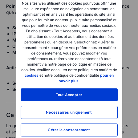
Nos sites web utilisent des cookies pour vous offrir une
Points à surveiller :
Apple repose davantage sur la résilience
meilleure expérience de navigation en permettant, en
que sur l’IA pure.
optimisant et en analysant les opérations du site, ainsi
que pour fournir un contenu publicitaire personnalisé et
vous permettre de vous connecter aux médias sociaux.
Services :
environ 30,4 milliards $, +14 %
En choisissant « Tout Accepter», vous consentez à
iPhone :
principal moteur
l'utilisation de cookies et au traitement des données
Mac :
potentiel positif
personnelles qui en découle. Sélectionnez « Gérer le
Chine :
stabilité de la reprise
consentement » pour gérer vos préférences en matière
Marges :
maintien du positionnement premium
de consentement. Vous pouvez modifier vos
préférences ou retirer votre consentement à tout
moment via notre page de politique en matière de
Action et valorisation :
environ 28x, plus élevé que ses pairs.
cookies. Veuillez consulter notre politique en matière de
cookies
et notre politique de confidentialité
pour en
savoir plus
.
Scénario haussier :
services solides + marges stables
Scénario baissier :
message jugé trop prudent
Tout Accepter
Nécessaires uniquement
Ce qui compte pour les cinq entreprises
La question clé est de savoir si la demande pour les produits
Gérer le consentement
et services liés à l’IA est suffisamment forte pour justifier la
vague actuelle de dépenses. Microsoft et Amazon