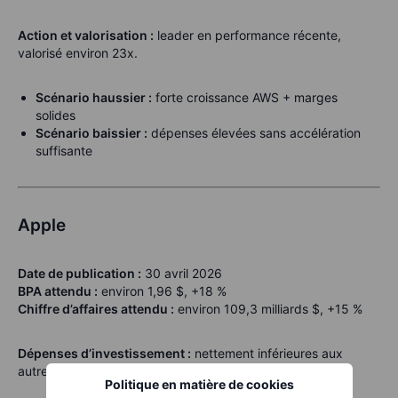
Action et valorisation :
leader en performance récente,
valorisé environ 23x.
Scénario haussier :
forte croissance AWS + marges
solides
Scénario baissier :
dépenses élevées sans accélération
suffisante
Apple
Date de publication :
30 avril 2026
BPA attendu :
environ 1,96 $, +18 %
Chiffre d’affaires attendu :
environ 109,3 milliards $, +15 %
Dépenses d’investissement :
nettement inférieures aux
autres, environ 13,5 milliards $ en 2026.
Politique en matière de cookies