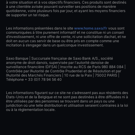
à votre situation et à vos objectifs financiers. Ces produits sont destinés
à une clientèle avisée pouvant surveiller ses positions de manière
quotidienne, voire plusieurs fois par jour, et ayant les moyens financiers
de supporter un tel risque.
Les informations présentées dans le site
www.home.saxo/fr
vous sont
communiquées à titre purement informatif et ne constitue ni un conseil
d’investissement, ni une offre de vente, ni une sollicitation d’achat, et ne
doit en aucun cas servir de base ou être pris en compte comme une
incitation à s’engager dans un quelconque investissement.
Saxo Banque | Succursale française de Saxo Bank A/S., société
anonyme de droit danois, supervisée par l'autorité danoise de
surveillance financière (DFSA) | Inscrite au RCS de Paris 980 884 084 |
Contrôlée par l’Autorité de Contrôle Prudentiel et de Résolution et par
l’Autorité des Marchés Financiers | 10 rue de la Paix | 75002 PARIS |
Téléphone + 33 (0)1 78 94 56 40
Les informations figurant sur ce site ne s'adressent pas aux résidents des
États-Unis et de la Belgique et ne sont pas destinées à être diffusées ni à
être utilisées par des personnes se trouvant dans un pays ou une
juridiction où une telle distribution et utilisation seraient contraires à la loi
ou à la règlementation locale.