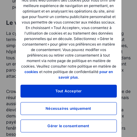
Nos sites web utilisent des cookies pour vous offrir une
une tendance structurelle, mais des attentes élevées
meilleure expérience de navigation en permettant, en
peuvent rendre les actions très volatiles.
optimisant et en analysant les opérations du site, ainsi
que pour fournir un contenu publicitaire personnalisé et
Le verrou ne suffit plus
vous permettre de vous connecter aux médias sociaux.
En choisissant « Tout Accepter», vous consentez à
La cybersécurité reste l’un des thèmes numériques de long
l'utilisation de cookies et au traitement des données
personnelles qui en découle. Sélectionnez « Gérer le
terme les plus évidents, car les entreprises ne peuvent tout
consentement » pour gérer vos préférences en matière
simplement pas choisir de se passer de protection. Banques,
de consentement. Vous pouvez modifier vos
hôpitaux, usines, distributeurs et gouvernements reposent
préférences ou retirer votre consentement à tout
tous sur des logiciels. Et ces logiciels évoluent désormais dans
moment via notre page de politique en matière de
un environnement de menaces plus sophistiqué, notamment
cookies. Veuillez consulter notre politique en matière de
parce que l’IA offre des outils plus puissants aussi bien aux
cookies
et notre politique de confidentialité
pour en
attaquants qu’aux défenseurs.
savoir plus
.
CrowdStrike et Palo Alto Networks abordent cette semaine de
Tout Accepter
résultats comme deux acteurs majeurs de cette bataille, mais
aussi comme des valeurs soumises à des attentes très
Nécessaires uniquement
élevées. Pour les investisseurs, la leçon reste équilibrée : la
demande en cybersécurité semble structurelle, mais le prix
payé reste déterminant. La porte a besoin d’un verrou, les
Gérer le consentement
fenêtres ont besoin de capteurs, et le portefeuille a toujours
besoin de discipline.