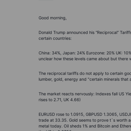
Good morning,
Donald Trump announced his “Reciprocal” Tariffs y
certain countries:
China: 34%,
Japan: 24% Eurozone: 20% UK: 10% I
unclear how these levels came about but there wi
The reciprocal tariffs do not apply to certain g
lumber, gold, energy and "certain minerals that a
The market reacts nervously: Indexes fall US Yi
rises to 2.71, UK 4.66)
EURUSD rose to 1.0915, GBPUSD 1.3065, USDJPY 1
trade at 33.35. Gold seems to prove t`s worth as 
metal today. Oil sheds 1% and Bitcoin and Ethe