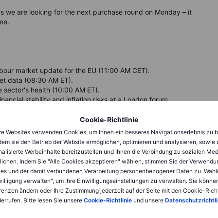
 we are looking for the next purchase round on Monday – it
ime.
our market update for the EU (11:00 AM CET).
ket data (08:30 AM ET).
e sector's health (10:00 AM ET).
ancial stability and inflation risks at a London forum.
Cookie-Richtlinie
e Websites verwenden Cookies, um Ihnen ein besseres Navigationserlebnis zu b
dem sie den Betrieb der Website ermöglichen, optimieren und analysieren, sowie
easure of industrial activity in Europe’s largest economy
alisierte Werbeinhalte bereitzustellen und Ihnen die Verbindung zu sozialen Me
lichen. Indem Sie "Alle Cookies akzeptieren" wählen, stimmen Sie der Verwendu
te
(March): The most closely watched labour market report
es und der damit verbundenen Verarbeitung personenbezogener Daten zu. Wähl
willigung verwalten", um Ihre Einwilligungseinstellungen zu verwalten. Sie können
e dynamics and monetary policy implications in Toronto.
renzen ändern oder Ihre Zustimmung jederzeit auf der Seite mit den Cookie-Richt
errufen. Bitte lesen Sie unsere
Cookie-Richtlinie
und unsere
Datenschutzrichtli