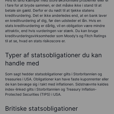
Hvis et land kæmper med store økonomiske problemer eller er
i fare for at bryde sammen, er det måske ikke i stand til at
betale sin gæld. Derfor er du nødt til at tjekke statens
kreditvurdering. Det er ikke anderledes end, at en bank laver
en kreditvurdering af dig, før den udsteder et lån. Hvis en
stats kreditvurdering er dårlig, vil en obligation være mindre
attraktiv, end hvis vurderingen var stærk. Du kan bruge
kreditvurderingsvirksomheder som Moody's og Fitch Ratings
til at se, hvad en stats risikoscore er.
Typer af statsobligationer du kan
handle med
Som sagt hedder statsobligationer gilts i Storbritannien og
treasuries i USA. Obligationer kan have faste kuponrenter eller
de kan bevæge sig i takt med inflationen. Sidstnævnte kaldes
index-linked gilts i Storbritannien og Treasury Inflation-
Protected Securities (TIPS) i USA.
Britiske statsobligationer