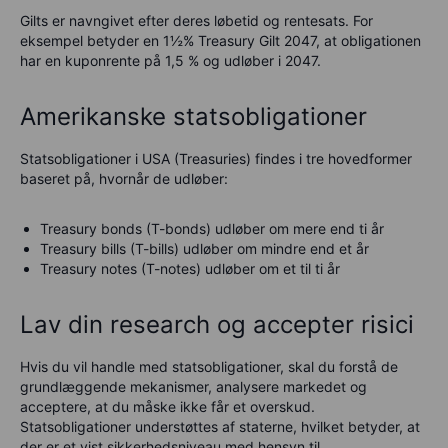
Gilts er navngivet efter deres løbetid og rentesats. For
eksempel betyder en 1½% Treasury Gilt 2047, at obligationen
har en kuponrente på 1,5 % og udløber i 2047.
Amerikanske statsobligationer
Statsobligationer i USA (Treasuries) findes i tre hovedformer
baseret på, hvornår de udløber:
Treasury bonds (T-bonds) udløber om mere end ti år
Treasury bills (T-bills) udløber om mindre end et år
Treasury notes (T-notes) udløber om et til ti år
Lav din research og accepter risici
Hvis du vil handle med statsobligationer, skal du forstå de
grundlæggende mekanismer, analysere markedet og
acceptere, at du måske ikke får et overskud.
Statsobligationer understøttes af staterne, hvilket betyder, at
der er et vist sikkerhedsniveau med hensyn til