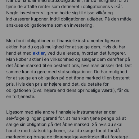
Når du handler med statsobligationer, får du mulighed for at
tjene de aftalte renter som defineret i obligationens vilkår.
Nogle investorer vil gerne holde sig til disse vilkår og
indkasserer kuponer, indtil obligationen udløber. På den måde
anskues obligationerne som en investering.
Men fordi obligationer er finansielle instrumenter ligesom
aktier, har du også mulighed for at sælge dem. Hvis du har
handlet med
aktier
, ved du allerede, hvordan det fungerer.
Man køber aktier i en virksomhed og sælger dem derefter på
det åbne marked til en bestemt pris, hvis man ønsker det. Det
samme kan du gøre med statsobligationer. Du har mulighed
for at sælge en obligation på det åbne marked til en bestemt
pris. Hvis den pris er højere end det, du betalte for
obligationen (dvs. højere end dens oprindelige værdi), får du
en fortjeneste.
Ligesom med alle andre finansielle instrumenter er der
selvfølgelig ingen garanti for, at man kan tjene penge på at
sælge sin obligation på det åbne marked. Så hvis du skal
handle med statsobligationer, skal du sørge for at forstå
markedet og bruge de tilgængelige værktøjer til at foretage