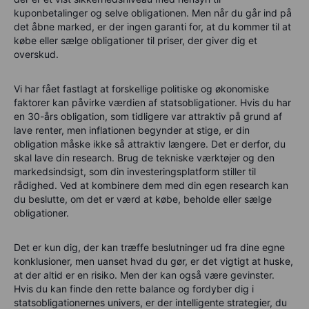
kuponbetalinger og selve obligationen. Men når du går ind på
det åbne marked, er der ingen garanti for, at du kommer til at
købe eller sælge obligationer til priser, der giver dig et
overskud.
Vi har fået fastlagt at forskellige politiske og økonomiske
faktorer kan påvirke værdien af statsobligationer. Hvis du har
en 30-års obligation, som tidligere var attraktiv på grund af
lave renter, men inflationen begynder at stige, er din
obligation måske ikke så attraktiv længere. Det er derfor, du
skal lave din research. Brug de tekniske værktøjer og den
markedsindsigt, som din investeringsplatform stiller til
rådighed. Ved at kombinere dem med din egen research kan
du beslutte, om det er værd at købe, beholde eller sælge
obligationer.
Det er kun dig, der kan træffe beslutninger ud fra dine egne
konklusioner, men uanset hvad du gør, er det vigtigt at huske,
at der altid er en risiko. Men der kan også være gevinster.
Hvis du kan finde den rette balance og fordyber dig i
statsobligationernes univers, er der intelligente strategier, du