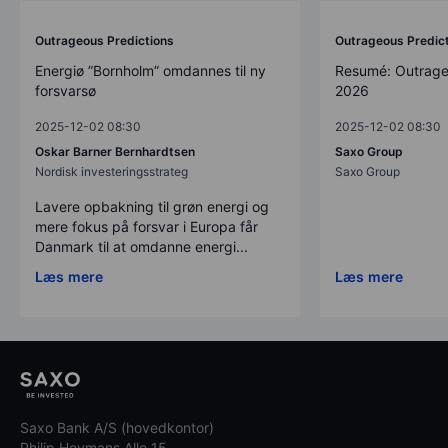
Outrageous Predictions
Outrageous Predic
Energiø ”Bornholm” omdannes til ny
Resumé: Outrage
forsvarsø
2026
2025-12-02 08:30
2025-12-02 08:30
Oskar Barner Bernhardtsen
Saxo Group
Nordisk investeringsstrateg
Saxo Group
Lavere opbakning til grøn energi og
mere fokus på forsvar i Europa får
Danmark til at omdanne energi...
Læs mere
Læs mere
Saxo Bank A/S (hovedkontor)
Philip Heymans Alle 15