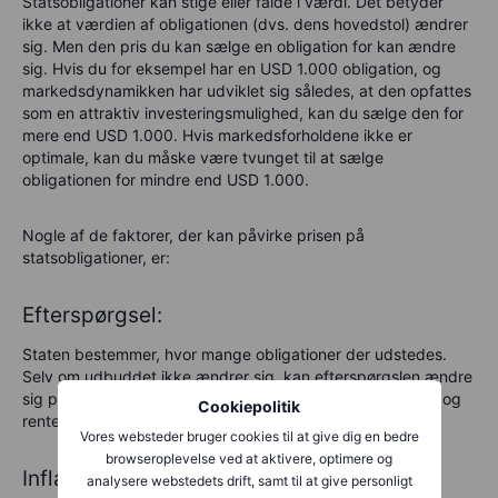
Statsobligationer kan stige eller falde i værdi. Det betyder
ikke at værdien af obligationen (dvs. dens hovedstol) ændrer
sig. Men den pris du kan sælge en obligation for kan ændre
sig. Hvis du for eksempel har en USD 1.000 obligation, og
markedsdynamikken har udviklet sig således, at den opfattes
som en attraktiv investeringsmulighed, kan du sælge den for
mere end USD 1.000. Hvis markedsforholdene ikke er
optimale, kan du måske være tvunget til at sælge
obligationen for mindre end USD 1.000.
Nogle af de faktorer, der kan påvirke prisen på
statsobligationer, er:
Efterspørgsel:
Staten bestemmer, hvor mange obligationer der udstedes.
Selv om udbuddet ikke ændrer sig, kan efterspørgslen ændre
sig på baggrund af forskellige faktorer, herunder inflation og
Cookiepolitik
renter.
Vores websteder bruger cookies til at give dig en bedre
browseroplevelse ved at aktivere, optimere og
Inflation:
analysere webstedets drift, samt til at give personligt