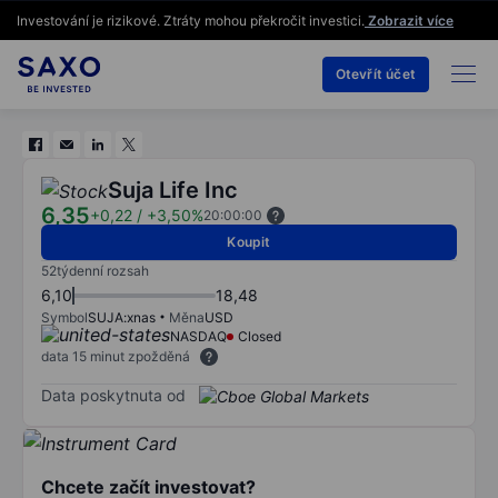
Investování je rizikové. Ztráty mohou překročit investici.
Zobrazit více
Otevřít účet
Suja Life Inc
6,35
+0,22
/
+3,50%
20:00:00
Koupit
52týdenní rozsah
6,10
18,48
Symbol
SUJA:xnas
Měna
USD
NASDAQ
Closed
data 15 minut zpožděná
Data poskytnuta od
Chcete začít investovat?