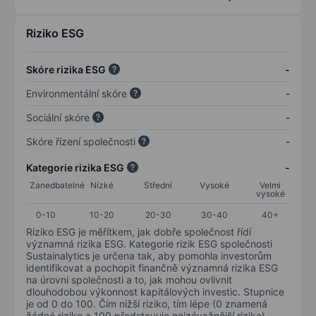
Riziko ESG
Skóre rizika ESG
-
Environmentální skóre
-
Sociální skóre
-
Skóre řízení společnosti
-
Kategorie rizika ESG
-
Zanedbatelné
Nízké
Střední
Vysoké
Velmi
vysoké
0-10
10-20
20-30
30-40
40+
Riziko ESG je měřítkem, jak dobře společnost řídí
významná rizika ESG. Kategorie rizik ESG společnosti
Sustainalytics je určena tak, aby pomohla investorům
identifikovat a pochopit finančně významná rizika ESG
na úrovni společnosti a to, jak mohou ovlivnit
dlouhodobou výkonnost kapitálových investic. Stupnice
je od 0 do 100. Čím nižší riziko, tím lépe (0 znamená
žádné riziko a 100 představuje nejzávažnější riziko).