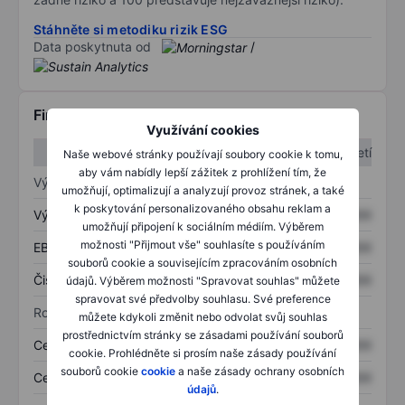
Stáhněte si metodiku rizik ESG
Data poskytnuta od
/
Finanční informace
Využívání cookies
1. čtvrtletí
2. čtvrtletí
Naše webové stránky používají soubory cookie k tomu,
aby vám nabídly lepší zážitek z prohlížení tím, že
Výkaz zisku a ztráty
umožňují, optimalizují a analyzují provoz stránek, a také
k poskytování personalizovaného obsahu reklam a
Výnos
XXXXXXX
XXXXXXX
umožňují připojení k sociálním médiím. Výběrem
možnosti "Přijmout vše" souhlasíte s používáním
EBITDA
XXXXXXX
XXXXXXX
souborů cookie a souvisejícím zpracováním osobních
Čistý příjem
XXXXXXX
XXXXXXX
údajů. Výběrem možnosti "Spravovat souhlas" můžete
spravovat své předvolby souhlasu. Své preference
Rozvaha
můžete kdykoli změnit nebo odvolat svůj souhlas
prostřednictvím stránky se zásadami používání souborů
Celková aktiva
XXXXXXX
XXXXXXX
cookie. Prohlédněte si prosím naše zásady používání
souborů cookie
cookie
a naše zásady ochrany osobních
Celkový dluh
XXXXXXX
XXXXXXX
údajů
.