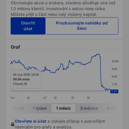
Obchodujte akcie u brokera, kterému důvěřuje více než
1,5 milionu klientů. Investování s sebou nese rizika.
Můžete přijít o část nebo celý vložený kapitál.
Otevřít
Prozkoumejte nabídku od
Saxo
účet
Graf
Chart
10,80
Line chart with 251 data points.
9,60
The chart has 1 X axis displaying categories.
06-srp-2026 19:30
8,40
SUJA:xnas
The chart has 1 Y axis displaying values. Data ranges f
Close
6,30
7,20
6,14
čvc
13
17
21
27
31
End of interactive chart.
Intradenní
1 týden
1 měsíc
3 měsíce
6 měsíců
Otevřete si účet
a získejte přístup k pokročilým
nástrojům pro grafy a analýzu.