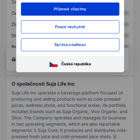
Sazby
Přijmout všechny
Cena/tržby
XXXXXXX
XXXXXXX
Zisk na akcii
XXXXXXX
XXXXXXX
Pouze nezbytné
Dividenda na akcii
XXXXXXX
XXXXXXX
Správa souhlasu
Rentabilita kapitálu
XXXXXXX
XXXXXXX
Otevřete si účet
a získejte přístup k pokročilým
nástrojům pro grafy a analýzu.
Česká republika
O společnosti Suja Life Inc
Suja Life Inc operates a beverage platform focused on
producing and selling products such as cold-pressed
juices, wellness shots, and functional sodas. Its portfolio
includes brands such as Suja Organic, Vive Organic, and
Slice. The Company operates and manages its business
in two operating segments, which are also reportable
segments: i) Suja Core: It produces and distributes cold-
pressed fresh juice and cold-pressed juice shots. ii)