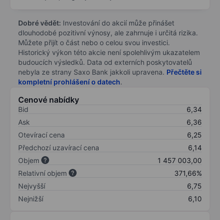
Dobré vědět:
Investování do akcií může přinášet
dlouhodobé pozitivní výnosy, ale zahrnuje i určitá rizika.
Můžete přijít o část nebo o celou svou investici.
Historický výkon této akcie není spolehlivým ukazatelem
budoucích výsledků. Data od externích poskytovatelů
nebyla ze strany Saxo Bank jakkoli upravena.
Přečtěte si
kompletní prohlášení o datech
.
Cenové nabídky
Bid
6,34
Ask
6,36
Otevírací cena
6,25
Předchozí uzavírací cena
6,14
Objem
1 457 003,00
Relativní objem
371,66%
Nejvyšší
6,75
Nejnižší
6,10