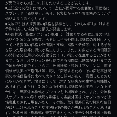
が受取りから支払いに転じたりすることがあります。
■上記全ての取引においては、当社が提示する売価格と買価格に
スプレッド（価格差）があり、お客様から見た買価格のほうが売
価格よりも高くなります。
■先物取引は各原資産の価格を指標とし、それらの変動に対する
予測を誤った場合等に損失が発生します。
■外国株式・指数オプション取引は、対象とする有価証券の市場
価格や対象となる指数、あるいは当該外国上場株式の裏付けとな
っている資産の価格や評価額の変動、指数の数値等に対する予測
を誤った場合等に損失が発生します。また、対象とする有価証券
の発行者の信用状況の変化等により、損失が発生することがあり
ます。なお、オプションを行使できる期間には制限がありますの
で留意が必要です。さらに、外国株式・指数オプションは、市場
価格が現実の市場価格等に応じて変動するため、その変動率は現
実の市場価格等に比べて大きくなる傾向があり、意図したとおり
に取引ができず、場合によっては大きな損失が発生する可能性が
あります。また取引対象となる外国上場株式が上場廃止となる場
合には、当該外国株式オプションも上場廃止され、また、外国株
式オプションの取引状況を勘案して当該外国株式オプションが上
場廃止とされる場合があり、その際、取引最終日及び権利行使日
が繰り上げられることや権利行使の機会が失われることがありま
す。対象外国上場株式が売買停止となった場合や対象外国上場株