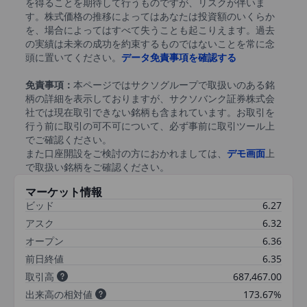
を得ることを期待して行うものですが、リスクが伴いま
す。株式価格の推移によってはあなたは投資額のいくらか
を、場合によってはすべて失うことも起こりえます。過去
の実績は未来の成功を約束するものではないことを常に念
頭に置いてください。
データ免責事項を確認する
免責事項：
本ページではサクソグループで取扱いのある銘
柄の詳細を表示しておりますが、サクソバンク証券株式会
社では現在取引できない銘柄も含まれています。お取引を
行う前に取引の可不可について、必ず事前に取引ツール上
でご確認ください。
また口座開設をご検討の方におかれましては、
デモ画面
上
で取扱い銘柄をご確認ください。
マーケット情報
ビッド
6.27
アスク
6.32
オープン
6.36
前日終値
6.35
取引高
687,467.00
出来高の相対値
173.67%