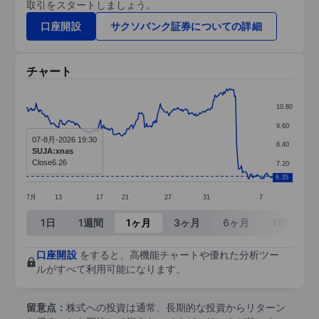
取引をスタートしましょう。
口座開設
サクソバンク証券についての詳細
チャート
Chart
10.80
Line chart with 253 data points.
9.60
07-8月-2026 19:30
The chart has 1 X axis displaying categories.
8.40
SUJA:xnas
The chart has 1 Y axis displaying values. Data ra
Close
6.26
7.20
6.35
7月
13
17
21
27
31
7
End of interactive chart.
1日
1週間
1ヶ月
3ヶ月
6ヶ月
1年
3
口座開設
をすると、高機能チャートや優れた分析ツー
ルがすべて利用可能になります。
留意点：
株式への投資は通常、長期的な投資からリターン