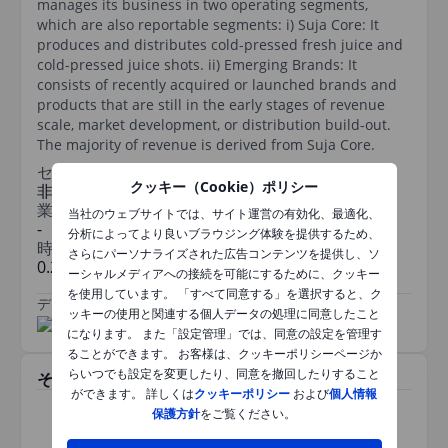
manages its business in two operating segments,
which are also reportable segments: i) Suja Core: It
produces and distributes cold-pressed fresh juice and
cold-pressed juice shots. ii) Emerging Brands: It
consists of recently acquired or launched brands and
products that are still in the early stages of revenue
scale, market development, or distribution build-out.
The majority of revenue is derived from Suja Core.
セクター
クッキー（Cookie）ポリシー
非耐久消費財
業種
当社のウェブサイトでは、サイト運営の有効化、最適化、
-
分析によってより良いブラウジング体験を提供するため、
時価総額
さらにパーソナライズされた広告コンテンツを提供し、ソ
0.241792575bn
ーシャルメディアへの接続を可能にするために、クッキー
を使用しています。 「すべて同意する」を選択すると、ク
データ提供元
/
ッキーの使用と関連する個人データの処理に同意したこと
になります。 また「設定管理」では、同意の設定を管理す
ることができます。 お客様は、クッキーポリシーページか
らいつでも設定を変更したり、同意を撤回したりすること
その他関連銘柄
ができます。 詳しくは
クッキーポリシー
および
個人情報
保護方針
をご覧ください。