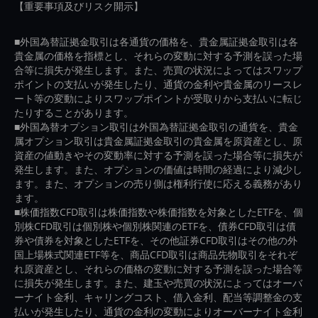
【重要事項及びリスク開示】
■外国為替証拠金取引は各通貨の価格を、貴金属証拠金取引は各
貴金属の価格を指標とし、それらの変動に対する予測を誤った場
合等に損失が発生します。また、売買の状況によってはスワップ
ポイントの支払いが発生したり、通貨の金利や貴金属のリースレ
ート等の変動によりスワップポイントが受取りから支払いに転じ
たりすることがあります。
■外国為替オプション取引は外国為替証拠金取引の通貨を、貴金
属オプション取引は貴金属証拠金取引の貴金属を原資産とし、原
資産の値動きやその変動率に対する予測を誤った場合等に損失が
発生します。また、オプションの価値は時間の経過により減少し
ます。また、オプションの売り側は権利行使に応える義務があり
ます。
■株価指数CFD取引は株価指数や株価指数を対象としたETFを、個
別株CFD取引は個別株や個別株関連のETFを、債券CFD取引は債
券や債券を対象としたETFを、その他証券CFD取引はその他の外
国上場株式関連ETF等を、商品CFD取引は商品先物取引をそれぞ
れ原資産とし、それらの価格の変動に対する予測を誤った場合等
に損失が発生します。また、建玉や売買の状況によってはオーバ
ーナイト金利、キャリングコスト、借入金利、配当等調整金の支
払いが発生したり、通貨の金利の変動によりオーバーナイト金利