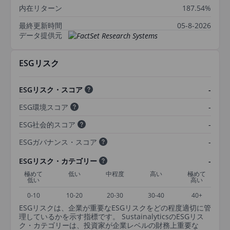
内在リターン
187.54%
最終更新時間
05-8-2026
データ提供元
ESGリスク
ESGリスク・スコア
-
ESG環境スコア
-
ESG社会的スコア
-
ESGガバナンス・スコア
-
ESGリスク・カテゴリー
-
極めて
低い
中程度
高い
極めて
低い
高い
0-10
10-20
20-30
30-40
40+
ESGリスクは、企業が重要なESGリスクをどの程度適切に管
理しているかを示す指標です。 SustainalyticsのESGリス
ク・カテゴリーは、投資家が企業レベルの財務上重要な