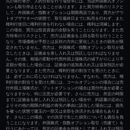
式の発行者が、人的分割を行う場合等には、当該外国株式オプシ
ョンも取引停止となることがあります。また買方特有のリスクと
して、外国株式・指数オプションは期限商品であり、買方がアウ
トオブザマネーの状態で、取引最終日までに転売を行わず、また
権利行使日に権利行使を行わない場合には、権利は消滅します。
この場合、買方は投資資金の全額を失うことになります。また売
方特有のリスクとして、売方は証拠金を上回る取引を行うことと
なり、市場価格が予想とは反対の方向に変化したときの損失が限
定されていません。売方は、外国株式・指数オプション取引が成
立したときは、証拠金を差し入れ又は預託しなければなりませ
ん。その後、相場の変動や代用外国上場株式の値下がりにより不
足額が発生した場合には、証拠金の追加差入れ又は追加預託が必
要となります。また売方は、権利行使の割当てを受けたときに
は、必ずこれに応じなければなりません。すなわち、売方は、権
利行使の割当てを受けた際には、コールオプションの場合には売
付外国上場株式が、プットオプションの場合は買付代金が必要と
なりますから、特に注意が必要です。さらに売方は、所定の時限
までに証拠金を差し入れ又は預託しない場合や、約諾書の定めに
よりその他の期限の利益の喪失の事由に該当した場合には、損失
を被った状態で建玉の一部又は全部を決済される場合もありま
す。さらにこの場合、その決済で生じた損失についても責任を負
うことになります。外国株式・指数オプション取引（売建て）を
行うにあたっては、所定の証拠金を担保として差し入れ又は預託