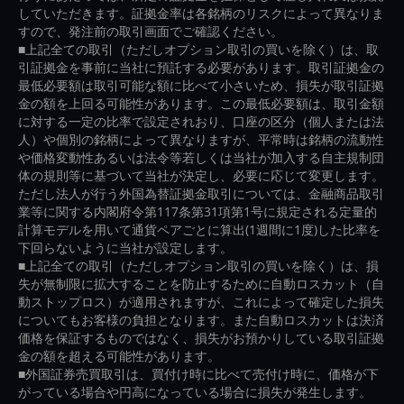
していただきます。証拠金率は各銘柄のリスクによって異なりま
すので、発注前の取引画面でご確認ください。
■上記全ての取引（ただしオプション取引の買いを除く）は、取
引証拠金を事前に当社に預託する必要があります。取引証拠金の
最低必要額は取引可能な額に比べて小さいため、損失が取引証拠
金の額を上回る可能性があります。この最低必要額は、取引金額
に対する一定の比率で設定されおり、口座の区分（個人または法
人）や個別の銘柄によって異なりますが、平常時は銘柄の流動性
や価格変動性あるいは法令等若しくは当社が加入する自主規制団
体の規則等に基づいて当社が決定し、必要に応じて変更します。
ただし法人が行う外国為替証拠金取引については、金融商品取引
業等に関する内閣府令第117条第31項第1号に規定される定量的
計算モデルを用いて通貨ペアごとに算出(1週間に1度)した比率を
下回らないように当社が設定します。
■上記全ての取引（ただしオプション取引の買いを除く）は、損
失が無制限に拡大することを防止するために自動ロスカット（自
動ストップロス）が適用されますが、これによって確定した損失
についてもお客様の負担となります。また自動ロスカットは決済
価格を保証するものではなく、損失がお預かりしている取引証拠
金の額を超える可能性があります。
■外国証券売買取引は、買付け時に比べて売付け時に、価格が下
がっている場合や円高になっている場合に損失が発生します。