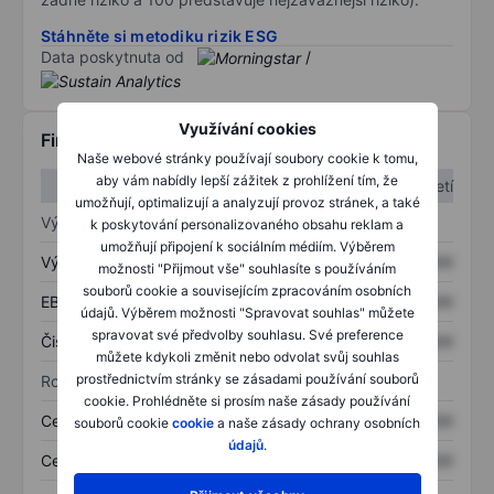
Stáhněte si metodiku rizik ESG
Data poskytnuta od
/
Využívání cookies
Finanční informace
Naše webové stránky používají soubory cookie k tomu,
aby vám nabídly lepší zážitek z prohlížení tím, že
1. čtvrtletí
2. čtvrtletí
umožňují, optimalizují a analyzují provoz stránek, a také
Výkaz zisku a ztráty
k poskytování personalizovaného obsahu reklam a
umožňují připojení k sociálním médiím. Výběrem
Výnos
XXXXXXX
XXXXXXX
možnosti "Přijmout vše" souhlasíte s používáním
souborů cookie a souvisejícím zpracováním osobních
EBITDA
XXXXXXX
XXXXXXX
údajů. Výběrem možnosti "Spravovat souhlas" můžete
spravovat své předvolby souhlasu. Své preference
Čistý příjem
XXXXXXX
XXXXXXX
můžete kdykoli změnit nebo odvolat svůj souhlas
prostřednictvím stránky se zásadami používání souborů
Rozvaha
cookie. Prohlédněte si prosím naše zásady používání
Celková aktiva
XXXXXXX
XXXXXXX
souborů cookie
cookie
a naše zásady ochrany osobních
údajů
.
Celkový dluh
XXXXXXX
XXXXXXX