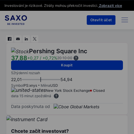
Investování je rizikové. Ztráty mohou překročit investici.
Zobrazit více
Otevřít účet
Pershing Square Inc
37,88
+0,27
/
+0,72%
20:10:00
Koupit
52týdenní rozsah
22,01
54,94
Symbol
PS:xnys
Měna
USD
New York Stock Exchange
Closed
data 15 minut zpožděná
Data poskytnuta od
Chcete začít investovat?