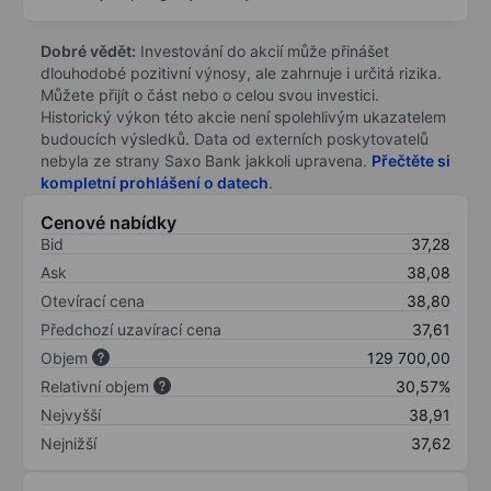
Dobré vědět:
Investování do akcií může přinášet
dlouhodobé pozitivní výnosy, ale zahrnuje i určitá rizika.
Můžete přijít o část nebo o celou svou investici.
Historický výkon této akcie není spolehlivým ukazatelem
budoucích výsledků. Data od externích poskytovatelů
nebyla ze strany Saxo Bank jakkoli upravena.
Přečtěte si
kompletní prohlášení o datech
.
Cenové nabídky
Bid
37,28
Ask
38,08
Otevírací cena
38,80
Předchozí uzavírací cena
37,61
Objem
129 700,00
Relativní objem
30,57%
Nejvyšší
38,91
Nejnižší
37,62