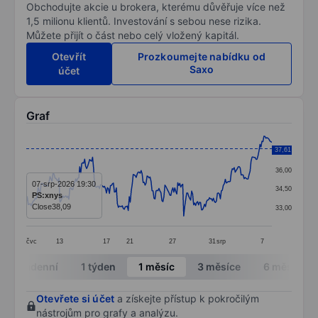
Obchodujte akcie u brokera, kterému důvěřuje více než
1,5 milionu klientů. Investování s sebou nese rizika.
Můžete přijít o část nebo celý vložený kapitál.
Otevřít
Prozkoumejte nabídku od
Saxo
účet
Graf
Chart
37,61
37,50
Line chart with 249 data points.
36,00
The chart has 1 X axis displaying categories.
07-srp-2026 19:30
34,50
PS:xnys
The chart has 1 Y axis displaying values. Data ranges
Close
38,09
33,00
čvc
13
17
21
27
31
srp
7
End of interactive chart.
Intradenní
1 týden
1 měsíc
3 měsíce
6 měsíců
Otevřete si účet
a získejte přístup k pokročilým
nástrojům pro grafy a analýzu.