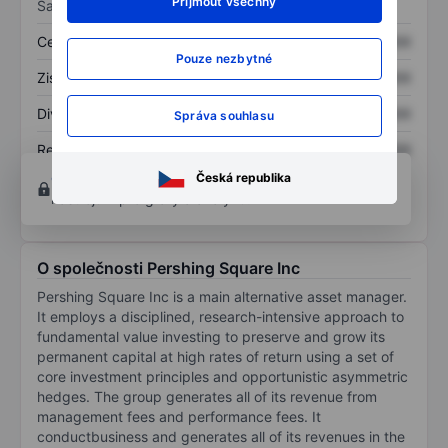
Přijmout všechny
Sazby
Cena/tržby
XXXXXXX
XXXXXXX
Pouze nezbytné
Zisk na akcii
XXXXXXX
XXXXXXX
Dividenda na akcii
XXXXXXX
XXXXXXX
Správa souhlasu
Rentabilita kapitálu
XXXXXXX
XXXXXXX
Otevřete si účet
a získejte přístup k pokročilým
Česká republika
nástrojům pro grafy a analýzu.
O společnosti Pershing Square Inc
Pershing Square Inc is a main alternative asset manager.
It employs a disciplined, research-intensive approach to
fundamental value investing to preserve and grow its
permanent capital at high rates of return using a set of
core investment principles and opportunistic asymmetric
hedges. The group generates all of its revenue from
management fees and performance fees. It
conductbusiness and generates all of its revenues in the