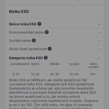
Riziko ESG
Skóre rizika ESG
-
Environmentální skóre
-
Sociální skóre
-
Skóre řízení společnosti
-
Kategorie rizika ESG
-
Zanedbatelné
Nízké
Střední
Vysoké
Velmi
vysoké
0-10
10-20
20-30
30-40
40+
Riziko ESG je měřítkem, jak dobře společnost řídí
významná rizika ESG. Kategorie rizik ESG společnosti
Sustainalytics je určena tak, aby pomohla investorům
identifikovat a pochopit finančně významná rizika ESG
na úrovni společnosti a to, jak mohou ovlivnit
dlouhodobou výkonnost kapitálových investic. Stupnice
je od 0 do 100. Čím nižší riziko, tím lépe (0 znamená
žádné riziko a 100 představuje nejzávažnější riziko).