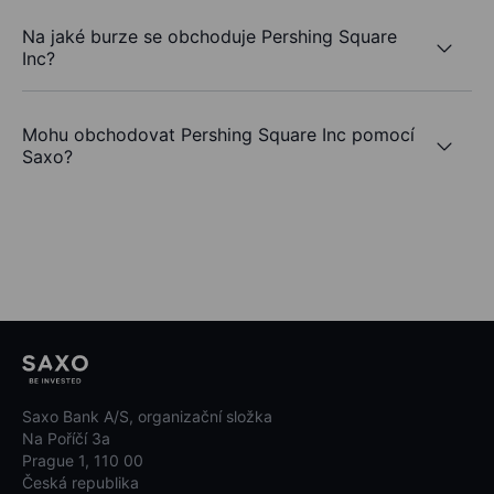
Na jaké burze se obchoduje Pershing Square
Inc?
Mohu obchodovat Pershing Square Inc pomocí
Saxo?
Saxo Bank A/S, organizační složka
Na Poříčí 3a
Prague 1, 110 00
Česká republika