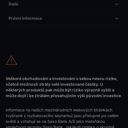
Další
Právní informace
Veškeré obchodování a investování s sebou nesou riziko,
včetně možnosti ztráty celé investované částky. U
některých produktů pak může být riziko výrazně vyšší a
může dojít i ke ztrátám přesahujícím výši původní investice.
Informace na našich mezinárodních webových stránkách
(vybrané z rozbalovacího seznamu) jsou přístupné po celém
světě a vztahují se na Saxo Bank A/S jako mateřskou
společnost skupiny Saxo Bank. Jakákoli zmínka o skupině