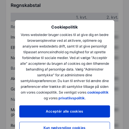
Regnskabstal
1. kvt.
2. kvt.
Resultatopgørelse
Cookiepolitik
Vores websteder bruger cookies til at give dig en bedre
Indtægter
XXXXXXX
XXXXXXX
browseroplevelse ved at aktivere, optimere og
analysere webstedets drift, samt til at give personligt
EBITDA
XXXXXXX
XXXXXXX
tilpasset annonceindhold og mulighed for at oprette
Nettoresultat
XXXXXXX
XXXXXXX
forbindelse til sociale medier. Ved at vælge "Acceptér
alle" accepterer du brugen af cookies og den tilhørende
Balance
behandling af personlige data. Vælg "Administrer
samtykke" for at administrere dine
Aktiver i alt
XXXXXXX
XXXXXXX
samtykkepræferencer. Du kan til enhver tid ændre dine
præferencer eller trække dit samtykke tilbage på siden
Gæld
XXXXXXX
XXXXXXX
om vores cookiepolitik. Se venligst vores
cookiepolitik
og vores
privatlivspolitik.
Nøgletal
Markedsværdi/omsætning
XXXXXXX
XXXXXXX
Acceptér alle cookies
(P/S)
Resultat pr. aktie (EPS)
XXXXXXX
XXXXXXX
Kun nødvendige cookies