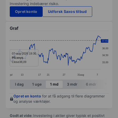
Investering indebærer risiko.
Opret konto
Udforsk Saxos tilbud
Graf
Chart
37,61
37,50
Line chart with 249 data points.
36,00
The chart has 1 X axis displaying categories.
07-aug-2026 19:30
34,50
PS:xnys
The chart has 1 Y axis displaying values. Data ranges
Close
38,09
33,00
jul
13
17
21
27
31
aug
7
End of interactive chart.
I dag
1 uge
1 md
3 mdr
6 mdr
1 år
Opret en konto
for at få adgang til flere diagrammer
og analyse værktøjer.
Godt at vide:
Investering i aktier giver typisk et positivt