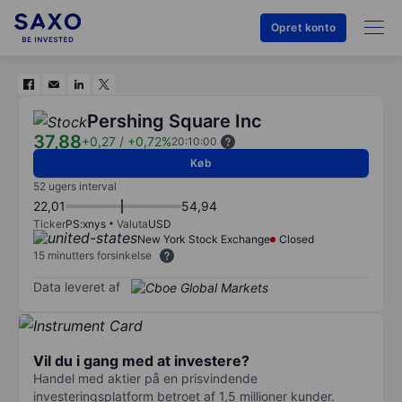
Opret konto
Pershing Square Inc
37,88
+0,27
/
+0,72%
20:10:00
Køb
52 ugers interval
22,01
54,94
Ticker
PS:xnys
Valuta
USD
New York Stock Exchange
Closed
15 minutters forsinkelse
Data leveret af
Vil du i gang med at investere?
Handel med aktier på en prisvindende
investeringsplatform betroet af 1,5 millioner kunder.