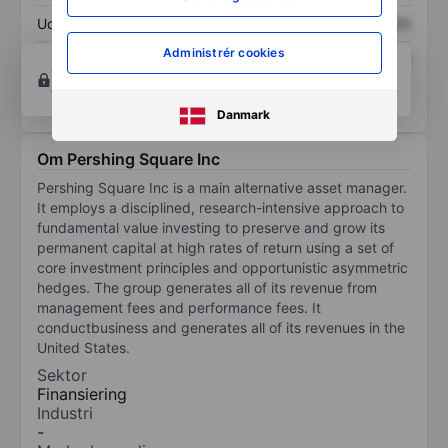
Udbytte pr. aktie
XXXXXXX
XXXXXXX
Administrér cookies
Afkast af egenkapital
XXXXXXX
XXXXXXX
Opret konto
for at få adgang til flere diagrammer
og analyse værktøjer.
Danmark
Om Pershing Square Inc
Pershing Square Inc is a main alternative asset manager.
It employs a disciplined, research-intensive approach to
fundamental value investing to preserve and grow its
permanent capital at high rates of return using a set of
core investment principles and opportunistic asymmetric
hedges. The group generates all of its revenue from
management fees and performance fees. It
conductbusiness and generates all of its revenues in the
United States.
Sektor
Finansiering
Industri
-