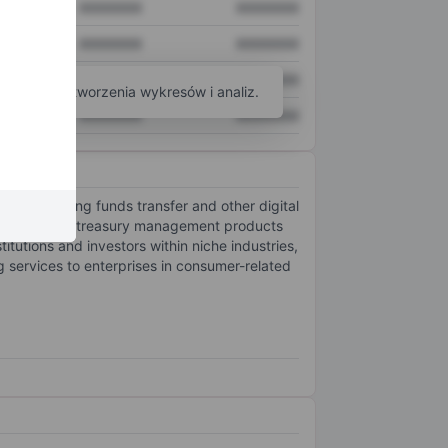
XXXXXXX
XXXXXXX
XXXXXXX
XXXXXXX
XXXXXXX
XXXXXXX
arzędzi do tworzenia wykresów i analiz.
XXXXXXX
XXXXXXX
es, including funds transfer and other digital
banking and treasury management products
tutions and investors within niche industries,
g services to enterprises in consumer-related