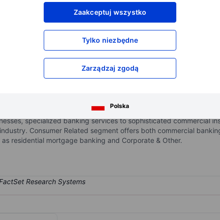
XXXXXXX
XXXXXXX
Zaakceptuj wszystko
XXXXXXX
XXXXXXX
XXXXXXX
XXXXXXX
Tylko niezbędne
Otwórz konto
aby uzyskać dostęp do większej ilości n
XXXXXXX
XXXXXXX
Zarządzaj zgodą
trum of customized loan, deposit, and treasury management capabiliti
Polska
e segments are Commercial segment includes provides commercial 
esses, specialized banking services to sophisticated commercial insti
ate industry. Consumer Related segment offers both commercial bankin
 as residential mortgage banking and Corporate & Other.