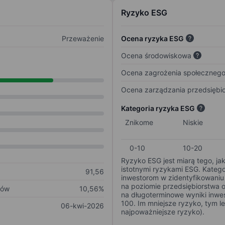
Ryzyko ESG
Przeważenie
Ocena ryzyka ESG
Ocena środowiskowa
Ocena zagrożenia społeczneg
Ocena zarządzania przedsiębi
Kategoria ryzyka ESG
Znikome
Niskie
0-10
10-20
Ryzyko ESG jest miarą tego, ja
istotnymi ryzykami ESG. Kateg
91,56
inwestorom w zidentyfikowaniu 
na poziomie przedsiębiorstwa 
ków
10,56%
na długoterminowe wyniki inwes
100. Im mniejsze ryzyko, tym l
06-kwi-2026
najpoważniejsze ryzyko).