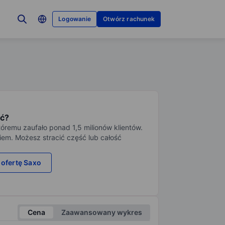
Logowanie
Otwórz rachunek
ć?
tóremu zaufało ponad 1,5 milionów klientów.
iem. Możesz stracić część lub całość
 ofertę Saxo
Cena
Zaawansowany wykres