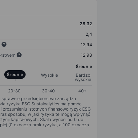
28,32
2,4
o
12,94
orstwem
12,98
Średnie
Średnie
Wysokie
Bardzo
wysokie
20-30
30-40
40+
k sprawnie przedsiębiorstwo zarządza
oria ryzyka ESG Sustainalytics ma pomóc
i zrozumieniu istotnych finansowo ryzyk ESG
oraz sposobu, w jaki ryzyka te mogą wpłynąć
tycji kapitałowych. Skala wynosi od 0 do
epiej (0 oznacza brak ryzyka, a 100 oznacza