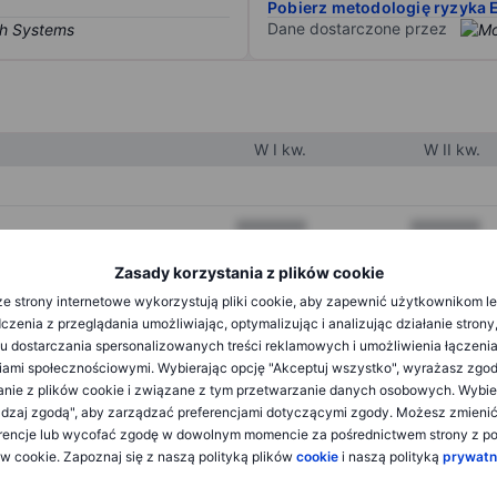
Pobierz metodologię ryzyka 
Dane dostarczone przez
W I kw.
W II kw.
XXXXXXX
XXXXXXX
XXXXXXX
XXXXXXX
Zasady korzystania z plików cookie
e strony internetowe wykorzystują pliki cookie, aby zapewnić użytkownikom l
XXXXXXX
XXXXXXX
zenia z przeglądania umożliwiając, optymalizując i analizując działanie strony
u dostarczania spersonalizowanych treści reklamowych i umożliwienia łączenia
ami społecznościowymi. Wybierając opcję "Akceptuj wszystko", wyrażasz zgo
XXXXXXX
XXXXXXX
anie z plików cookie i związane z tym przetwarzanie danych osobowych. Wybie
dzaj zgodą", aby zarządzać preferencjami dotyczącymi zgody. Możesz zmieni
XXXXXXX
XXXXXXX
rencje lub wycofać zgodę w dowolnym momencie za pośrednictwem strony z po
ów cookie. Zapoznaj się z naszą polityką plików
cookie
i naszą polityką
prywatn