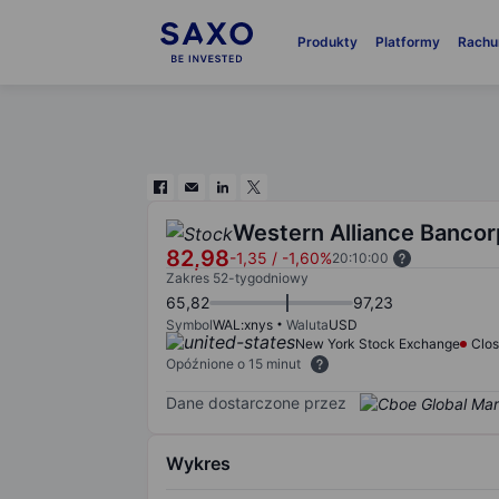
Produkty
Platformy
Rachu
Western Alliance Bancor
82,98
-1,35
/
-1,60%
20:10:00
Zakres 52-tygodniowy
65,82
97,23
Symbol
WAL:xnys
Waluta
USD
New York Stock Exchange
Clo
Opóźnione o 15 minut
Dane dostarczone przez
Wykres
Chart