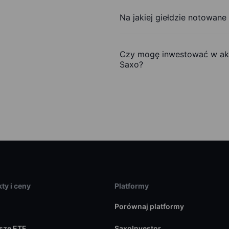
Na jakiej giełdzie notowane
Czy mogę inwestować w akc
Saxo?
ty i ceny
Platformy
Porównaj platformy
sze ETF
SaxoInvestor