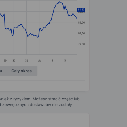
84,33
84,00
82,50
81,00
79,50
29
30
31
sie
4
5
ku
Cały okres
nież z ryzykiem. Możesz stracić część lub
 od zewnętrznych dostawców nie zostały