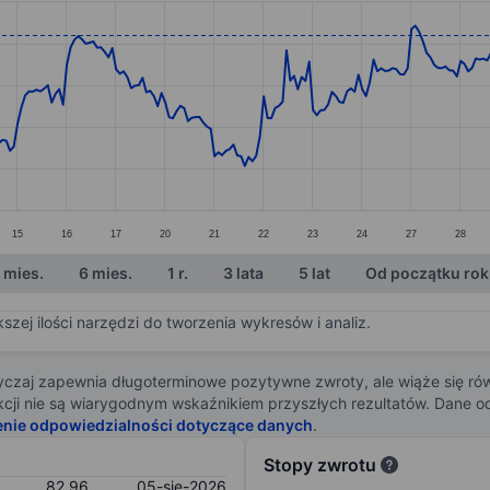
ories.
s. Data ranges from 78.03 to 85.37.
15
16
17
20
21
22
23
24
27
28
 mies.
6 mies.
1 r.
3 lata
5 lat
Od początku ro
zej ilości narzędzi do tworzenia wykresów i analiz.
zaj zapewnia długoterminowe pozytywne zwroty, ale wiąże się rów
j akcji nie są wiarygodnym wskaźnikiem przyszłych rezultatów. Dane
enie odpowiedzialności dotyczące danych
.
Stopy zwrotu
82,96
05-sie-2026