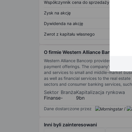
Współczynnik cena do sprzedaży
Zysk na akcję
Dywidenda na akcję
Zwrot z kapitału własnego
O firmie Western Alliance Bancorp
Western Alliance Bancorp provides a full spec
payment offerings. The company's reportabl
and services to small and middle-market busin
as well as financial services to the real est
sectors and consumer banking services, such
Sektor
Branża
Kapitalizacja rynkowa
Finanse
-
9bn
Dane dostarczone przez
/
Inni byli zainteresowani