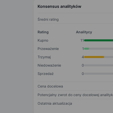
Konsensus analityków
Średni rating
Rating
Analitycy
Kupno
11
Przeważenie
1
Trzymaj
4
Niedoważenie
0
Sprzedaż
0
Cena docelowa
Potencjalny zwrot do ceny docelowej anality
Ostatnia aktualizacja