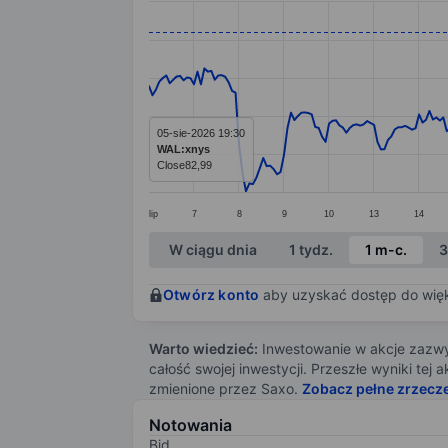
Line chart with 295 data points.
The chart has 1 X axis displaying categ
The chart has 1 Y axis displaying value
05-sie-2026 19:30
WAL:xnys
Close
82,99
lip
7
8
9
10
13
14
End of interactive chart.
W ciągu dnia
1 tydz.
1 m-c.
3
Otwórz konto
aby uzyskać dostęp do więks
Warto wiedzieć:
Inwestowanie w akcje zazwyc
całość swojej inwestycji. Przeszłe wyniki te
zmienione przez Saxo.
Zobacz pełne zrzecz
Notowania
Bid