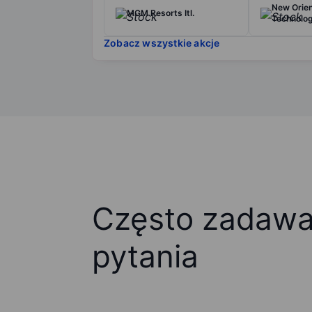
New Orien
MGM Resorts Itl.
Technolog
Zobacz wszystkie akcje
Często zadaw
pytania