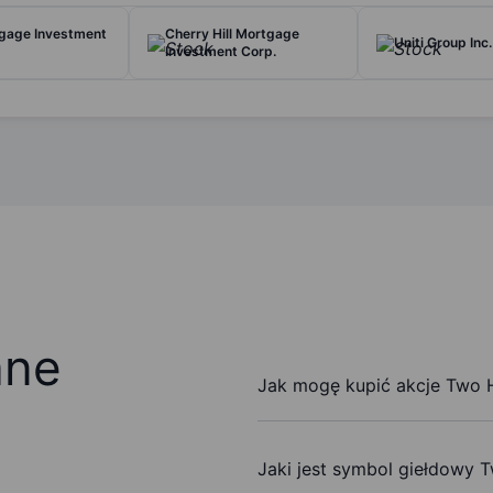
gage Investment
Cherry Hill Mortgage
Uniti Group Inc.
Investment Corp.
ane
Jak mogę kupić akcje Two H
Jaki jest symbol giełdowy 