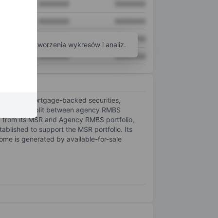
XXXXXXX
XXXXXXX
XXXXXXX
XXXXXXX
XXXXXXX
XXXXXXX
arzędzi do tworzenia wykresów i analiz.
XXXXXXX
XXXXXXX
esidential mortgage-backed securities,
portfolio is split between agency RMBS
from its MSR and Agency RMBS portfolio,
tablished to support the MSR portfolio. Its
ncome is generated by available-for-sale