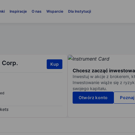
nki
Inspiracje
O nas
Wsparcie
Dla Instytucji
 Corp.
Kup
Chcesz zacząć inwestowa
Inwestuj w akcje z brokerem, k
Inwestowanie wiąże się z ryzyk
swojego kapitału.
sed
Otwórz konto
Poznaj