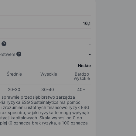
16,1
-
o
-
orstwem
-
Niskie
Średnie
Wysokie
Bardzo
wysokie
20-30
30-40
40+
k sprawnie przedsiębiorstwo zarządza
oria ryzyka ESG Sustainalytics ma pomóc
i zrozumieniu istotnych finansowo ryzyk ESG
oraz sposobu, w jaki ryzyka te mogą wpłynąć
tycji kapitałowych. Skala wynosi od 0 do
epiej (0 oznacza brak ryzyka, a 100 oznacza