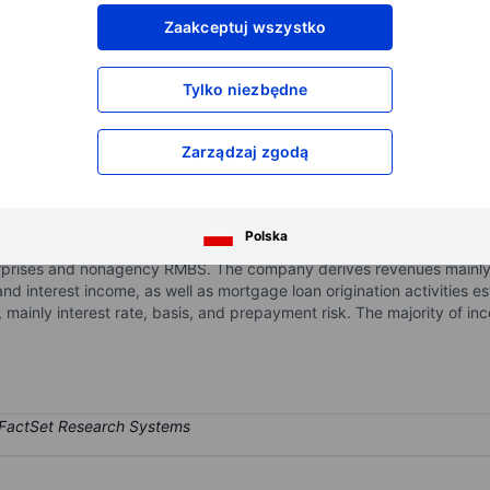
XXXXXXX
XXXXXXX
Zaakceptuj wszystko
XXXXXXX
XXXXXXX
XXXXXXX
XXXXXXX
Tylko niezbędne
Otwórz konto
aby uzyskać dostęp do większej ilości n
XXXXXXX
XXXXXXX
Zarządzaj zgodą
investment trust focused on investing in, financing, and managing r
Polska
g rights, and commercial real estate. The majority of its investment 
prises and nonagency RMBS. The company derives revenues mainly 
and interest income, as well as mortgage loan origination activities es
s, mainly interest rate, basis, and prepayment risk. The majority of i