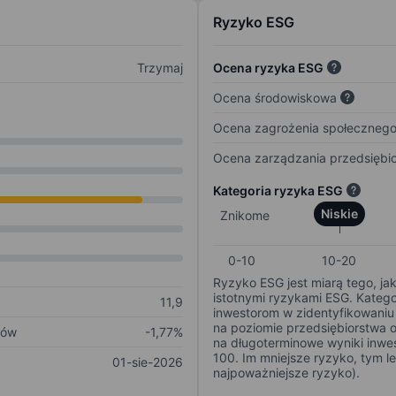
Ryzyko ESG
Trzymaj
Ocena ryzyka ESG
Ocena środowiskowa
Ocena zagrożenia społeczneg
Ocena zarządzania przedsiębi
Kategoria ryzyka ESG
Niskie
Znikome
0-10
10-20
Ryzyko ESG jest miarą tego, ja
istotnymi ryzykami ESG. Kateg
11,9
inwestorom w zidentyfikowaniu 
na poziomie przedsiębiorstwa 
ków
-1,77%
na długoterminowe wyniki inwes
100. Im mniejsze ryzyko, tym l
01-sie-2026
najpoważniejsze ryzyko).