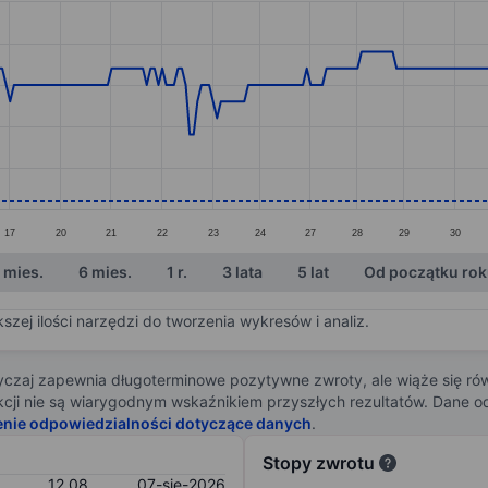
ories.
s. Data ranges from 12.04 to 12.13.
17
20
21
22
23
24
27
28
29
30
 mies.
6 mies.
1 r.
3 lata
5 lat
Od początku ro
zej ilości narzędzi do tworzenia wykresów i analiz.
zaj zapewnia długoterminowe pozytywne zwroty, ale wiąże się rów
j akcji nie są wiarygodnym wskaźnikiem przyszłych rezultatów. Dane
enie odpowiedzialności dotyczące danych
.
Stopy zwrotu
12,08
07-sie-2026