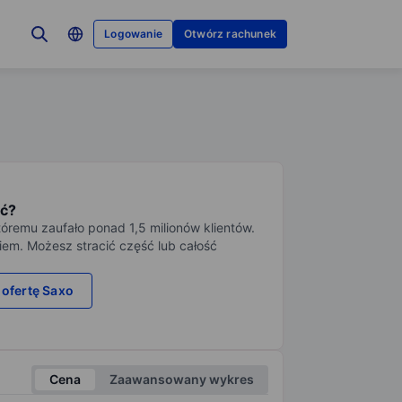
Logowanie
Otwórz rachunek
ć?
tóremu zaufało ponad 1,5 milionów klientów.
iem. Możesz stracić część lub całość
 ofertę Saxo
Cena
Zaawansowany wykres