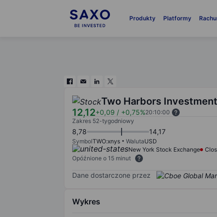
Produkty
Platformy
Rachu
Two Harbors Investment
12,12
+0,09
/
+0,75%
20:10:00
Zakres 52-tygodniowy
8,78
14,17
Symbol
TWO:xnys
Waluta
USD
New York Stock Exchange
Clo
Opóźnione o 15 minut
Dane dostarczone przez
Wykres
Chart