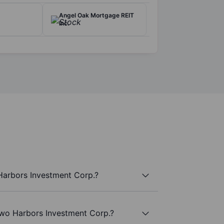
Angel Oak Mortgage REIT
Inc.
arbors Investment Corp.?
Two Harbors Investment Corp.?