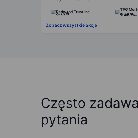
TPG Mort
Redwood Trust Inc.
Trust Inc.
Zobacz wszystkie akcje
Często zadaw
pytania