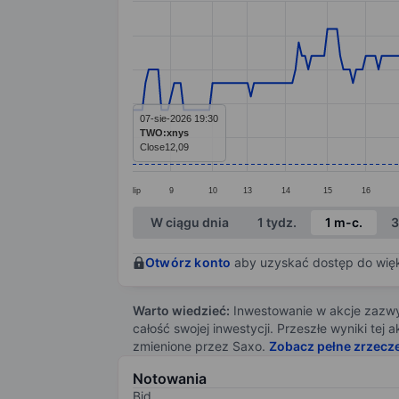
Line chart with 285 data points.
The chart has 1 X axis displaying categ
The chart has 1 Y axis displaying value
07-sie-2026 19:30
TWO:xnys
Close
12,09
lip
9
10
13
14
15
16
End of interactive chart.
W ciągu dnia
1 tydz.
1 m-c.
3
Otwórz konto
aby uzyskać dostęp do więks
Warto wiedzieć:
Inwestowanie w akcje zazwyc
całość swojej inwestycji. Przeszłe wyniki te
zmienione przez Saxo.
Zobacz pełne zrzecz
Notowania
Bid