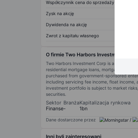
Współczynnik cena do sprzedaży
Zysk na akcję
Dywidenda na akcję
Zwrot z kapitału własnego
O firmie Two Harbors Investment Corp.
Two Harbors Investment Corp is a real estate 
residential mortgage loans, mortgage servicin
purchased from government-sponsored enter
including servicing fee income, float income, 
investment portfolio is subject to market risk
securities.
Sektor
Branża
Kapitalizacja rynkowa
Finanse
-
1bn
Dane dostarczone przez
/
Inni byli zainteresowani