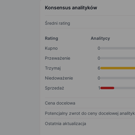
Konsensus analityków
Średni rating
Rating
Analitycy
Kupno
0
Przeważenie
0
Trzymaj
6
Niedoważenie
0
Sprzedaż
1
Cena docelowa
Potencjalny zwrot do ceny docelowej anality
Ostatnia aktualizacja