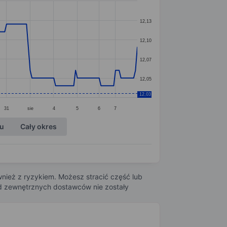
12,13
12,10
12,07
12,05
12,03
31
sie
4
5
6
7
ku
Cały okres
nież z ryzykiem. Możesz stracić część lub
 od zewnętrznych dostawców nie zostały