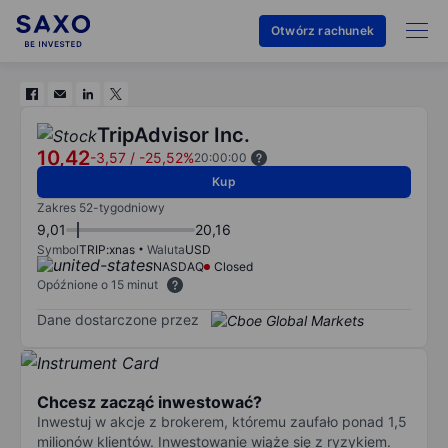
Otwórz rachunek
TripAdvisor Inc.
10,42
-3,57
/
-25,52%
20:00:00
Kup
Zakres 52-tygodniowy
9,01
20,16
Symbol
TRIP:xnas
Waluta
USD
NASDAQ
Closed
Opóźnione o 15 minut
Dane dostarczone przez
Chcesz zacząć inwestować?
Inwestuj w akcje z brokerem, któremu zaufało ponad 1,5
milionów klientów. Inwestowanie wiąże się z ryzykiem.