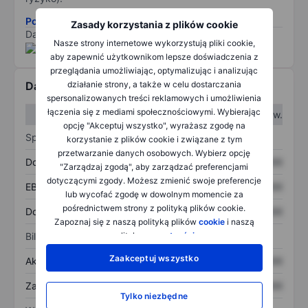
Pobierz metodologię ryzyka ESG.
Zasady korzystania z plików cookie
Dane dostarczone przez
/
Nasze strony internetowe wykorzystują pliki cookie,
aby zapewnić użytkownikom lepsze doświadczenia z
przeglądania umożliwiając, optymalizując i analizując
działanie strony, a także w celu dostarczania
Dane finansowe
spersonalizowanych treści reklamowych i umożliwienia
łączenia się z mediami społecznościowymi. Wybierając
W I kw.
W II kw.
opcję "Akceptuj wszystko", wyrażasz zgodę na
Sprawozdanie z zysków
korzystanie z plików cookie i związane z tym
przetwarzanie danych osobowych. Wybierz opcję
Dochód
XXXXXXX
XXXXXXX
"Zarządzaj zgodą", aby zarządzać preferencjami
dotyczącymi zgody. Możesz zmienić swoje preferencje
EBITDA
XXXXXXX
XXXXXXX
lub wycofać zgodę w dowolnym momencie za
pośrednictwem strony z polityką plików cookie.
Dochód netto
XXXXXXX
XXXXXXX
Zapoznaj się z naszą polityką plików
cookie
i naszą
polityką
prywatności
.
Bilans
Zaakceptuj wszystko
Aktywa ogółem
XXXXXXX
XXXXXXX
Zadłużenie ogółem
XXXXXXX
XXXXXXX
Tylko niezbędne