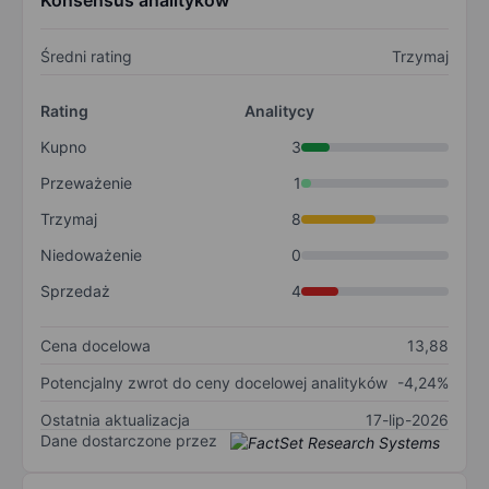
Konsensus analityków
Średni rating
Trzymaj
Rating
Analitycy
Kupno
3
Przeważenie
1
Trzymaj
8
Niedoważenie
0
Sprzedaż
4
Cena docelowa
13,88
Potencjalny zwrot do ceny docelowej analityków
-4,24%
Ostatnia aktualizacja
17-lip-2026
Dane dostarczone przez