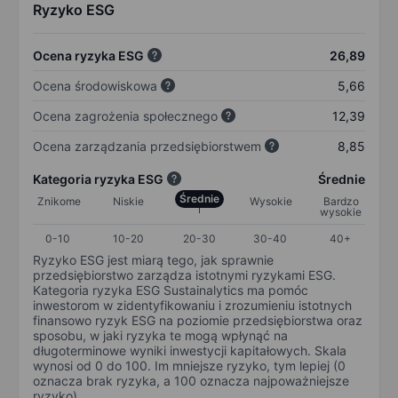
Ryzyko ESG
Ocena ryzyka ESG
26,89
Ocena środowiskowa
5,66
Ocena zagrożenia społecznego
12,39
Ocena zarządzania przedsiębiorstwem
8,85
Kategoria ryzyka ESG
Średnie
Średnie
Znikome
Niskie
Wysokie
Bardzo
wysokie
0-10
10-20
20-30
30-40
40+
Ryzyko ESG jest miarą tego, jak sprawnie
przedsiębiorstwo zarządza istotnymi ryzykami ESG.
Kategoria ryzyka ESG Sustainalytics ma pomóc
inwestorom w zidentyfikowaniu i zrozumieniu istotnych
finansowo ryzyk ESG na poziomie przedsiębiorstwa oraz
sposobu, w jaki ryzyka te mogą wpłynąć na
długoterminowe wyniki inwestycji kapitałowych. Skala
wynosi od 0 do 100. Im mniejsze ryzyko, tym lepiej (0
oznacza brak ryzyka, a 100 oznacza najpoważniejsze
ryzyko).