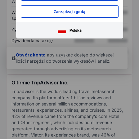
Wskaźniki
Zarządzaj zgodą
Współczynnik cena do
XXXXXXX
XXXXXXX
sprzedaży
Zysk na akcję
XXXXXXX
XXXXXXX
Polska
Dywidenda na akcję
XXXXXXX
XXXXXXX
Zwrot z kapitału
XXXXXXX
XXXXXXX
Otwórz konto
aby uzyskać dostęp do większej
własnego
ilości narzędzi do tworzenia wykresów i analiz.
O firmie TripAdvisor Inc.
Tripadvisor is the world’s leading travel metasearch
company. Its platform offers 1 billion reviews and
information on several million accommodations,
restaurants, experiences, airlines, and cruises. In 2025,
42% of revenue came from the company's core Hotel
and Other segment, which includes hotel revenue
generated through advertising on its metasearch
platform. Viator, its experiences brand, was 46% of