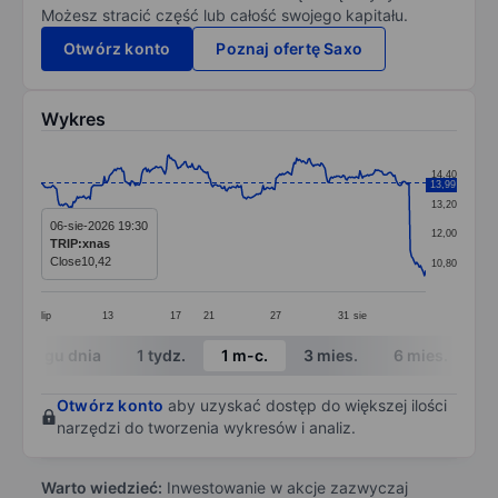
Możesz stracić część lub całość swojego kapitału.
Otwórz konto
Poznaj ofertę Saxo
Wykres
Chart
14,40
13,99
Line chart with 299 data points.
13,20
The chart has 1 X axis displaying categories.
06-sie-2026 19:30
12,00
TRIP:xnas
The chart has 1 Y axis displaying values. Data ranges 
Close
10,42
10,80
lip
13
17
21
27
31
sie
End of interactive chart.
W ciągu dnia
1 tydz.
1 m-c.
3 mies.
6 mies.
1 
Otwórz konto
aby uzyskać dostęp do większej ilości
narzędzi do tworzenia wykresów i analiz.
Warto wiedzieć:
Inwestowanie w akcje zazwyczaj