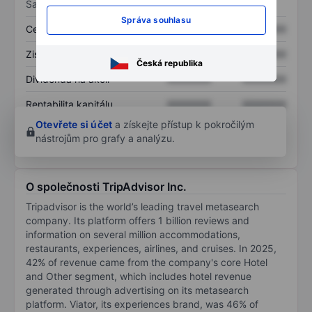
Sazby
Správa souhlasu
Cena/tržby
XXXXXXX
XXXXXXX
Zisk na akcii
XXXXXXX
XXXXXXX
Česká republika
Dividenda na akcii
XXXXXXX
XXXXXXX
Rentabilita kapitálu
XXXXXXX
XXXXXXX
Otevřete si účet
a získejte přístup k pokročilým
nástrojům pro grafy a analýzu.
O společnosti TripAdvisor Inc.
Tripadvisor is the world’s leading travel metasearch
company. Its platform offers 1 billion reviews and
information on several million accommodations,
restaurants, experiences, airlines, and cruises. In 2025,
42% of revenue came from the company's core Hotel
and Other segment, which includes hotel revenue
generated through advertising on its metasearch
platform. Viator, its experiences brand, was 46% of