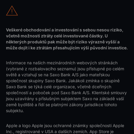
Veškeré obchodování a investování s sebou nesou riziko,
včetně možnosti ztráty celé investované částky. U
některých produktů pak může být riziko výrazně vyšší a
může dojít i ke ztrátám přesahujícím výši původní investice.
Informace na našich mezinárodních webových stránkách
(vybrané z rozbalovacího seznamu) jsou přístupné po celém
světě a vztahují se na Saxo Bank A/S jako mateřskou
společnost skupiny Saxo Bank. Jakákoli zmínka o skupině
Saxo Bank se týká celé organizace, včetně dceřiných
společností a poboček pod Saxo Bank A/S. Klientské smlouvy
jsou uzavírány s příslušným subjektem Saxo na základě vaší
země bydliště a řídí se platnými zákony jurisdikce tohoto
subjektu.
Apple a logo Apple jsou ochranné známky společnosti Apple
Inc., registrované v USA a dalších zemích. App Store je