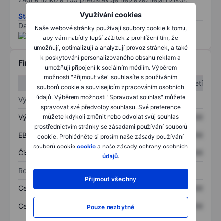
Využívání cookies
Stáhněte si metodiku rizik ESG
Data poskytnuta od
/
Naše webové stránky používají soubory cookie k tomu,
aby vám nabídly lepší zážitek z prohlížení tím, že
umožňují, optimalizují a analyzují provoz stránek, a také
k poskytování personalizovaného obsahu reklam a
Finanční informace
umožňují připojení k sociálním médiím. Výběrem
možnosti "Přijmout vše" souhlasíte s používáním
1. čtvrtletí
2. čtvrtletí
souborů cookie a souvisejícím zpracováním osobních
údajů. Výběrem možnosti "Spravovat souhlas" můžete
Výkaz zisku a ztráty
spravovat své předvolby souhlasu. Své preference
můžete kdykoli změnit nebo odvolat svůj souhlas
Výnos
XXXXXXX
XXXXXXX
prostřednictvím stránky se zásadami používání souborů
EBITDA
XXXXXXX
XXXXXXX
cookie. Prohlédněte si prosím naše zásady používání
souborů cookie
cookie
a naše zásady ochrany osobních
Čistý příjem
XXXXXXX
XXXXXXX
údajů
.
Rozvaha
Přijmout všechny
Celková aktiva
XXXXXXX
XXXXXXX
Celkový dluh
XXXXXXX
XXXXXXX
Pouze nezbytné