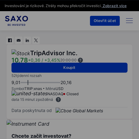
Investování je rizikové. Ztráty mohou překročit investici.
Zobrazit více
Otevřít účet
TripAdvisor Inc.
10,78
+0,36
/
+3,45%
20:00:00
Koupit
52týdenní rozsah
9,01
20,16
Symbol
TRIP:xnas
Měna
USD
NASDAQ
Closed
data 15 minut zpožděná
Data poskytnuta od
Chcete začít investovat?