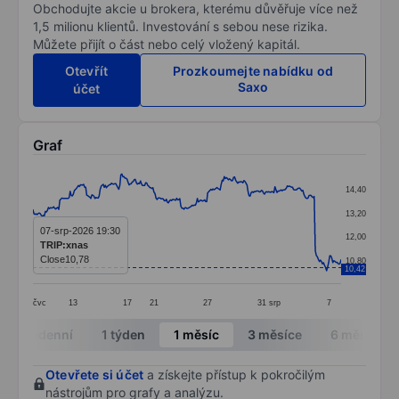
Obchodujte akcie u brokera, kterému důvěřuje více než
1,5 milionu klientů. Investování s sebou nese rizika.
Můžete přijít o část nebo celý vložený kapitál.
Otevřít
Prozkoumejte nabídku od
Saxo
účet
Graf
Chart
14,40
Line chart with 299 data points.
13,20
The chart has 1 X axis displaying categories.
07-srp-2026 19:30
12,00
TRIP:xnas
The chart has 1 Y axis displaying values. Data ranges 
Close
10,78
10,80
10,42
čvc
13
17
21
27
31
srp
7
End of interactive chart.
Intradenní
1 týden
1 měsíc
3 měsíce
6 měsíců
Otevřete si účet
a získejte přístup k pokročilým
nástrojům pro grafy a analýzu.