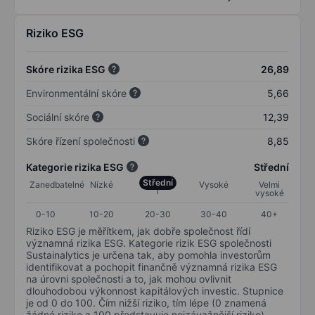
Riziko ESG
Skóre rizika ESG
26,89
Environmentální skóre
5,66
Sociální skóre
12,39
Skóre řízení společnosti
8,85
Kategorie rizika ESG
Střední
Střední
Zanedbatelné
Nízké
Vysoké
Velmi
vysoké
0-10
10-20
20-30
30-40
40+
Riziko ESG je měřítkem, jak dobře společnost řídí
významná rizika ESG. Kategorie rizik ESG společnosti
Sustainalytics je určena tak, aby pomohla investorům
identifikovat a pochopit finančně významná rizika ESG
na úrovni společnosti a to, jak mohou ovlivnit
dlouhodobou výkonnost kapitálových investic. Stupnice
je od 0 do 100. Čím nižší riziko, tím lépe (0 znamená
žádné riziko a 100 představuje nejzávažnější riziko).