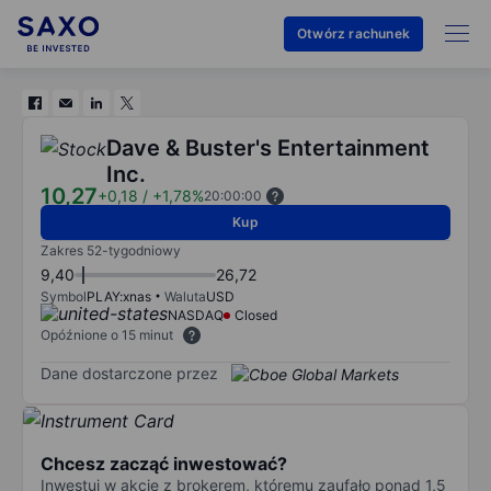
Otwórz rachunek
Dave & Buster's Entertainment
Inc.
10,27
+0,18
/
+1,78%
20:00:00
Kup
Zakres 52-tygodniowy
9,40
26,72
Symbol
PLAY:xnas
Waluta
USD
NASDAQ
Closed
Opóźnione o 15 minut
Dane dostarczone przez
Chcesz zacząć inwestować?
Inwestuj w akcje z brokerem, któremu zaufało ponad 1,5