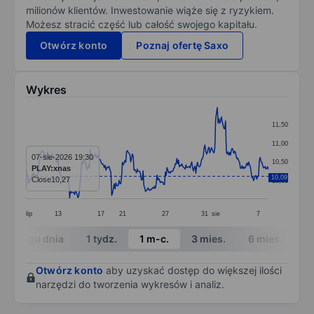
milionów klientów. Inwestowanie wiąże się z ryzykiem.
Możesz stracić część lub całość swojego kapitału.
Otwórz konto
Poznaj ofertę Saxo
Wykres
Chart
11,50
Line chart with 295 data points.
11,00
The chart has 1 X axis displaying categories.
07-sie-2026 19:30
10,50
PLAY:xnas
The chart has 1 Y axis displaying values. Data ranges 
10,09
Close
10,27
10,00
lip
13
17
21
27
31
sie
7
End of interactive chart.
W ciągu dnia
1 tydz.
1 m-c.
3 mies.
6 mies.
1 
Otwórz konto
aby uzyskać dostęp do większej ilości
narzędzi do tworzenia wykresów i analiz.