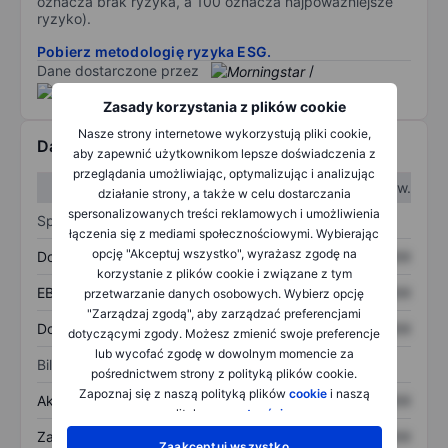
oznacza brak ryzyka, a 100 oznacza najpoważniejsze
ryzyko).
Pobierz metodologię ryzyka ESG.
Dane dostarczone przez
/
Zasady korzystania z plików cookie
Nasze strony internetowe wykorzystują pliki cookie,
Dane finansowe
aby zapewnić użytkownikom lepsze doświadczenia z
przeglądania umożliwiając, optymalizując i analizując
W I kw.
W II kw.
działanie strony, a także w celu dostarczania
spersonalizowanych treści reklamowych i umożliwienia
Sprawozdanie z zysków
łączenia się z mediami społecznościowymi. Wybierając
opcję "Akceptuj wszystko", wyrażasz zgodę na
Dochód
XXXXXXX
XXXXXXX
korzystanie z plików cookie i związane z tym
EBITDA
XXXXXXX
XXXXXXX
przetwarzanie danych osobowych. Wybierz opcję
"Zarządzaj zgodą", aby zarządzać preferencjami
Dochód netto
XXXXXXX
XXXXXXX
dotyczącymi zgody. Możesz zmienić swoje preferencje
lub wycofać zgodę w dowolnym momencie za
Bilans
pośrednictwem strony z polityką plików cookie.
Zapoznaj się z naszą polityką plików
cookie
i naszą
Aktywa ogółem
XXXXXXX
XXXXXXX
polityką
prywatności
.
Zadłużenie ogółem
XXXXXXX
XXXXXXX
Zaakceptuj wszystko