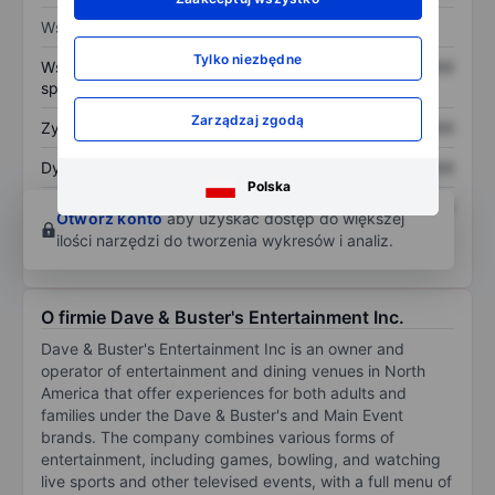
Wskaźniki
Tylko niezbędne
Współczynnik cena do
XXXXXXX
XXXXXXX
sprzedaży
Zarządzaj zgodą
Zysk na akcję
XXXXXXX
XXXXXXX
Dywidenda na akcję
XXXXXXX
XXXXXXX
Polska
Zwrot z kapitału
XXXXXXX
XXXXXXX
Otwórz konto
aby uzyskać dostęp do większej
własnego
ilości narzędzi do tworzenia wykresów i analiz.
O firmie Dave & Buster's Entertainment Inc.
Dave & Buster's Entertainment Inc is an owner and
operator of entertainment and dining venues in North
America that offer experiences for both adults and
families under the Dave & Buster's and Main Event
brands. The company combines various forms of
entertainment, including games, bowling, and watching
live sports and other televised events, with a full menu of