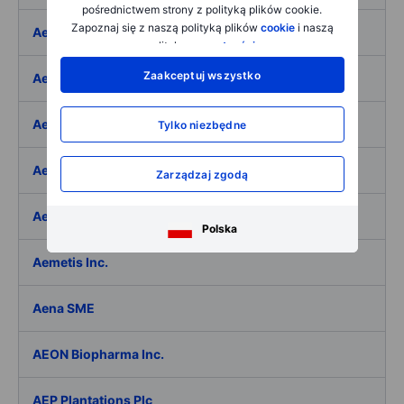
pośrednictwem strony z polityką plików cookie.
Zapoznaj się z naszą polityką plików
cookie
i naszą
Aeffe
polityką
prywatności
.
Zaakceptuj wszystko
Aegon Ltd
Aegon Ltd. - ADR
Tylko niezbędne
Aehr Test Systems
Zarządzaj zgodą
Aeluma Inc.
Polska
Aemetis Inc.
Aena SME
AEON Biopharma Inc.
AEP Plantations Plc