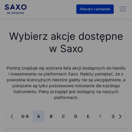
Otwórz rachunek
Wybierz akcje dostępne
w Saxo
Poniżej znajduje się wybrana lista akcji dostępnych do handlu
i inwestowania na platformach Saxo. Należy pamiętać, że z
powodów licencyjnych niektóre giełdy nie są uwzględnione, a
pokazane są tylko podstawowe notowania dla każdego
instrumentu. Pełny przegląd jest dostępny na naszych
platformach.
0-9
A
B
C
D
E
F
G
H