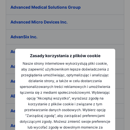
Advanced Medical Solutions Group
Advanced Micro Devices Inc.
AdvanSix Inc.
Advantage Solutions Inc.
Zasady korzystania z plików cookie
Nasze strony internetowe wykorzystują pliki cookie,
Adyen NV
aby zapewnić użytkownikom lepsze doświadczenia z
przeglądania umożliwiając, optymalizując i analizując
Aebi Schmidt Holding AG
działanie strony, a także w celu dostarczania
spersonalizowanych treści reklamowych i umożliwienia
łączenia się z mediami społecznościowymi. Wybierając
AECOM
opcję "Akceptuj wszystko", wyrażasz zgodę na
korzystanie z plików cookie i związane z tym
przetwarzanie danych osobowych. Wybierz opcję
Aedes SpA
"Zarządzaj zgodą", aby zarządzać preferencjami
dotyczącymi zgody. Możesz zmienić swoje preferencje
Aedifica SICAFI SA
lub wycofać zgodę w dowolnym momencie za