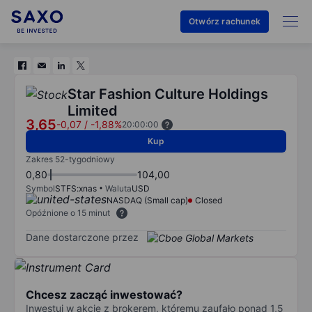
Otwórz rachunek
Star Fashion Culture Holdings
Limited
3,65
-0,07
/
-1,88%
20:00:00
Kup
Zakres 52-tygodniowy
0,80
104,00
Symbol
STFS:xnas
Waluta
USD
NASDAQ (Small cap)
Closed
Opóźnione o 15 minut
Dane dostarczone przez
Chcesz zacząć inwestować?
Inwestuj w akcje z brokerem, któremu zaufało ponad 1,5