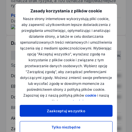
oznacza brak ryzyka, a 100 oznacza najpoważniejsze
ryzyko).
Zasady korzystania z plików cookie
Pobierz metodologię ryzyka ESG.
Nasze strony internetowe wykorzystują pliki cookie,
Dane dostarczone przez
/
aby zapewnić użytkownikom lepsze doświadczenia z
przeglądania umożliwiając, optymalizując i analizując
działanie strony, a także w celu dostarczania
Dane finansowe
spersonalizowanych treści reklamowych i umożliwienia
łączenia się z mediami społecznościowymi. Wybierając
opcję "Akceptuj wszystko", wyrażasz zgodę na
W I kw.
W II kw.
korzystanie z plików cookie i związane z tym
Sprawozdanie z zysków
przetwarzanie danych osobowych. Wybierz opcję
"Zarządzaj zgodą", aby zarządzać preferencjami
Dochód
XXXXXXX
XXXXXXX
dotyczącymi zgody. Możesz zmienić swoje preferencje
lub wycofać zgodę w dowolnym momencie za
EBITDA
XXXXXXX
XXXXXXX
pośrednictwem strony z polityką plików cookie.
Zapoznaj się z naszą polityką plików
cookie
i naszą
Dochód netto
XXXXXXX
XXXXXXX
polityką
prywatności
.
Bilans
Zaakceptuj wszystko
Aktywa ogółem
XXXXXXX
XXXXXXX
Tylko niezbędne
Zadłużenie ogółem
XXXXXXX
XXXXXXX