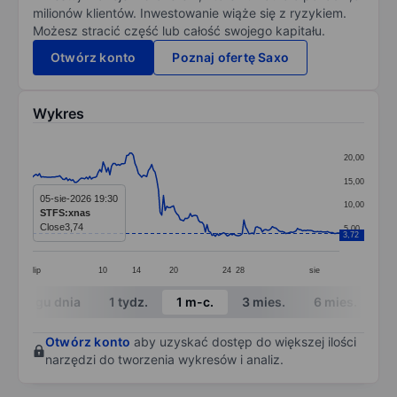
milionów klientów. Inwestowanie wiąże się z ryzykiem.
Możesz stracić część lub całość swojego kapitału.
Otwórz konto
Poznaj ofertę Saxo
Wykres
Chart
20,00
Line chart with 184 data points.
15,00
The chart has 1 X axis displaying categories.
05-sie-2026 19:30
10,00
STFS:xnas
The chart has 1 Y axis displaying values. Data ranges 
Close
3,74
5,00
3,72
lip
10
14
20
24
28
sie
End of interactive chart.
W ciągu dnia
1 tydz.
1 m-c.
3 mies.
6 mies.
1 
Otwórz konto
aby uzyskać dostęp do większej ilości
narzędzi do tworzenia wykresów i analiz.