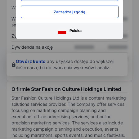
Wskaźniki
Zarządzaj zgodą
Współczynnik cena do
XXXXXXX
XXXXXXX
sprzedaży
Polska
Zysk na akcję
XXXXXXX
XXXXXXX
Dywidenda na akcję
XXXXXXX
XXXXXXX
Zwrot z kapitału
XXXXXXX
XXXXXXX
Otwórz konto
aby uzyskać dostęp do większej
własnego
ilości narzędzi do tworzenia wykresów i analiz.
O firmie Star Fashion Culture Holdings Limited
Star Fashion Culture Holdings Ltd is a content marketing
solutions services provider. The company offer services
focusing on marketing campaign planning and
execution, offline advertising services; and online
precision marketing services. The services also include
marketing campaign planning and execution, events
including marathons, sports events, and music festivals.