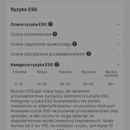
Ryzyko ESG
Ocena ryzyka ESG
-
Ocena środowiskowa
-
Ocena zagrożenia społecznego
-
Ocena zarządzania przedsiębiorstwem
-
Kategoria ryzyka ESG
-
Znikome
Niskie
Średnie
Wysokie
Bardzo
wysokie
0-10
10-20
20-30
30-40
40+
Ryzyko ESG jest miarą tego, jak sprawnie
przedsiębiorstwo zarządza istotnymi ryzykami ESG.
Kategoria ryzyka ESG Sustainalytics ma pomóc
inwestorom w zidentyfikowaniu i zrozumieniu istotnych
finansowo ryzyk ESG na poziomie przedsiębiorstwa oraz
sposobu, w jaki ryzyka te mogą wpłynąć na
długoterminowe wyniki inwestycji kapitałowych. Skala
wynosi od 0 do 100. Im mniejsze ryzyko, tym lepiej (0