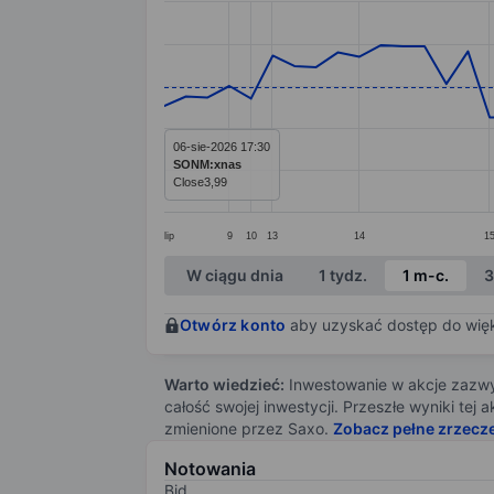
Line chart with 53 data points.
The chart has 1 X axis displaying categ
The chart has 1 Y axis displaying value
06-sie-2026 17:30
SONM:xnas
Close
3,99
lip
9
10
13
14
1
End of interactive chart.
W ciągu dnia
1 tydz.
1 m-c.
3
Otwórz konto
aby uzyskać dostęp do więks
Warto wiedzieć:
Inwestowanie w akcje zazwyc
całość swojej inwestycji. Przeszłe wyniki te
zmienione przez Saxo.
Zobacz pełne zrzecz
Notowania
Bid