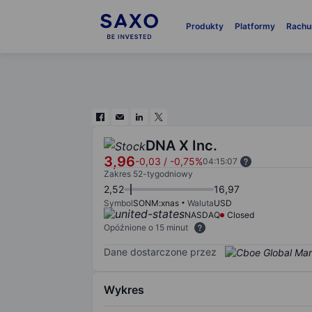
Produkty
Platformy
Rachu
DNA X Inc.
3,96
-0,03
/
-0,75%
04:15:07
Zakres 52-tygodniowy
2,52
16,97
Symbol
SONM:xnas
Waluta
USD
NASDAQ
Closed
Opóźnione o 15 minut
Dane dostarczone przez
Wykres
Chart