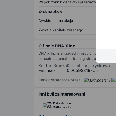
Współczynnik cena do sprzedaży
Zysk na akcję
Dywidenda na akcję
Zwrot z kapitału własnego
O firmie DNA X Inc.
DNA X Inc is engaged in providing crypto trad
execute automated trading strategies betwee
Sektor
Branża
Kapitalizacja rynkowa
Finanse
-
0,005938197bn
Dane dostarczone przez
/
Inni byli zainteresowani
ZW Data Action
Technologies Inc.