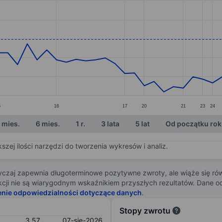
ories.
s. Data ranges from 2.87 to 4.39.
5
16
17
20
21
23
24
 mies.
6 mies.
1 r.
3 lata
5 lat
Od początku ro
zej ilości narzędzi do tworzenia wykresów i analiz.
zaj zapewnia długoterminowe pozytywne zwroty, ale wiąże się rów
j akcji nie są wiarygodnym wskaźnikiem przyszłych rezultatów. Dane
enie odpowiedzialności dotyczące danych
.
Stopy zwrotu
3,57
07-sie-2026