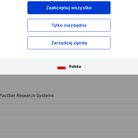
XXXXXXX
XXXXXXX
Zaakceptuj wszystko
XXXXXXX
XXXXXXX
XXXXXXX
XXXXXXX
Tylko niezbędne
Otwórz konto
aby uzyskać dostęp do większej ilości n
XXXXXXX
XXXXXXX
Zarządzaj zgodą
ing services through its online platform, enabling users to buy, sell
Polska
n currency pairs. The company generates revenue from commissions 