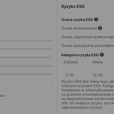
Ryzyko ESG
-
Ocena ryzyka ESG
Ocena środowiskowa
Ocena zagrożenia społeczneg
Ocena zarządzania przedsiębi
Kategoria ryzyka ESG
Znikome
Niskie
0-10
10-20
Ryzyko ESG jest miarą tego, ja
istotnymi ryzykami ESG. Kateg
-
inwestorom w zidentyfikowaniu 
na poziomie przedsiębiorstwa 
ków
-
na długoterminowe wyniki inwes
100. Im mniejsze ryzyko, tym l
-
najpoważniejsze ryzyko).