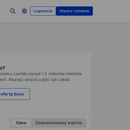
Logowanie
Otwórz rachunek
ć?
tóremu zaufało ponad 1,5 milionów klientów.
iem. Możesz stracić część lub całość
 ofertę Saxo
Cena
Zaawansowany wykres