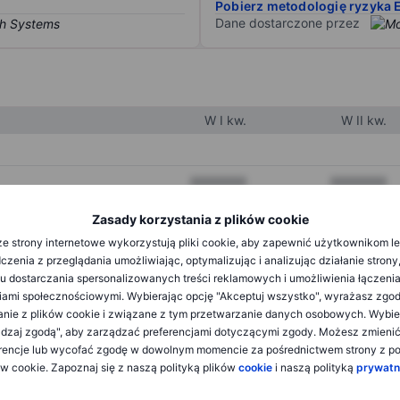
Pobierz metodologię ryzyka 
Dane dostarczone przez
W I kw.
W II kw.
XXXXXXX
XXXXXXX
XXXXXXX
XXXXXXX
Zasady korzystania z plików cookie
e strony internetowe wykorzystują pliki cookie, aby zapewnić użytkownikom l
XXXXXXX
XXXXXXX
zenia z przeglądania umożliwiając, optymalizując i analizując działanie strony
u dostarczania spersonalizowanych treści reklamowych i umożliwienia łączenia
ami społecznościowymi. Wybierając opcję "Akceptuj wszystko", wyrażasz zgo
XXXXXXX
XXXXXXX
anie z plików cookie i związane z tym przetwarzanie danych osobowych. Wybie
dzaj zgodą", aby zarządzać preferencjami dotyczącymi zgody. Możesz zmieni
XXXXXXX
XXXXXXX
rencje lub wycofać zgodę w dowolnym momencie za pośrednictwem strony z po
ów cookie. Zapoznaj się z naszą polityką plików
cookie
i naszą polityką
prywatn