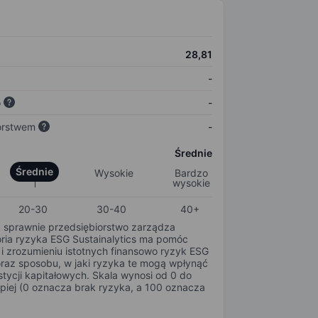
28,81
-
o
-
orstwem
-
Średnie
Średnie
Wysokie
Bardzo
wysokie
20-30
30-40
40+
k sprawnie przedsiębiorstwo zarządza
oria ryzyka ESG Sustainalytics ma pomóc
i zrozumieniu istotnych finansowo ryzyk ESG
oraz sposobu, w jaki ryzyka te mogą wpłynąć
tycji kapitałowych. Skala wynosi od 0 do
epiej (0 oznacza brak ryzyka, a 100 oznacza