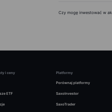
Czy mogę inwestować w akc
ty i ceny
Platformy
Porównaj platformy
sze ETF
SaxoInvestor
cje
SaxoTrader