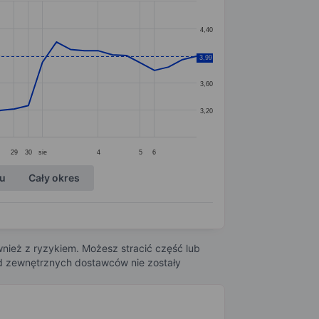
4,40
4,00
3,99
3,60
3,20
29
30
sie
4
5
6
ku
Cały okres
nież z ryzykiem. Możesz stracić część lub
 od zewnętrznych dostawców nie zostały