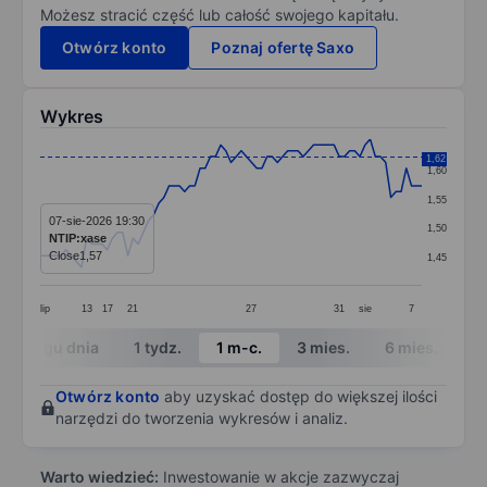
Możesz stracić część lub całość swojego kapitału.
Otwórz konto
Poznaj ofertę Saxo
Wykres
Chart
1,62
1,60
Line chart with 75 data points.
1,55
The chart has 1 X axis displaying categories.
07-sie-2026 19:30
1,50
NTIP:xase
The chart has 1 Y axis displaying values. Data ranges 
Close
1,57
1,45
lip
13
17
21
27
31
sie
7
End of interactive chart.
W ciągu dnia
1 tydz.
1 m-c.
3 mies.
6 mies.
1 
Otwórz konto
aby uzyskać dostęp do większej ilości
narzędzi do tworzenia wykresów i analiz.
Warto wiedzieć:
Inwestowanie w akcje zazwyczaj