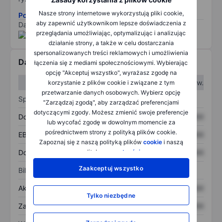
Nasze strony internetowe wykorzystują pliki cookie,
Pobierz metodologię ryzyka ESG.
aby zapewnić użytkownikom lepsze doświadczenia z
Dane dostarczone przez
/
przeglądania umożliwiając, optymalizując i analizując
działanie strony, a także w celu dostarczania
spersonalizowanych treści reklamowych i umożliwienia
Dane finansowe
łączenia się z mediami społecznościowymi. Wybierając
opcję "Akceptuj wszystko", wyrażasz zgodę na
W I kw.
W II kw.
korzystanie z plików cookie i związane z tym
przetwarzanie danych osobowych. Wybierz opcję
Sprawozdanie z zysków
"Zarządzaj zgodą", aby zarządzać preferencjami
dotyczącymi zgody. Możesz zmienić swoje preferencje
Dochód
XXXXXXX
XXXXXXX
lub wycofać zgodę w dowolnym momencie za
pośrednictwem strony z polityką plików cookie.
EBITDA
XXXXXXX
XXXXXXX
Zapoznaj się z naszą polityką plików
cookie
i naszą
Dochód netto
XXXXXXX
XXXXXXX
polityką
prywatności
.
Zaakceptuj wszystko
Bilans
Aktywa ogółem
XXXXXXX
XXXXXXX
Tylko niezbędne
Zadłużenie ogółem
XXXXXXX
XXXXXXX