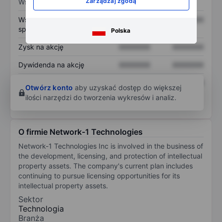
Zarządzaj zgodą
Wskaźniki
Współczynnik cena do
XXXXXXX
XXXXXXX
sprzedaży
Polska
Zysk na akcję
XXXXXXX
XXXXXXX
Dywidenda na akcję
XXXXXXX
XXXXXXX
Zwrot z kapitału
XXXXXXX
XXXXXXX
Otwórz konto
aby uzyskać dostęp do większej
własnego
ilości narzędzi do tworzenia wykresów i analiz.
O firmie Network-1 Technologies
Network-1 Technologies Inc is involved in the business of
the development, licensing, and protection of intellectual
property assets. The company's current plan includes
continuing to pursue licensing opportunities for its
intellectual property assets.
Sektor
Technologia
Branża