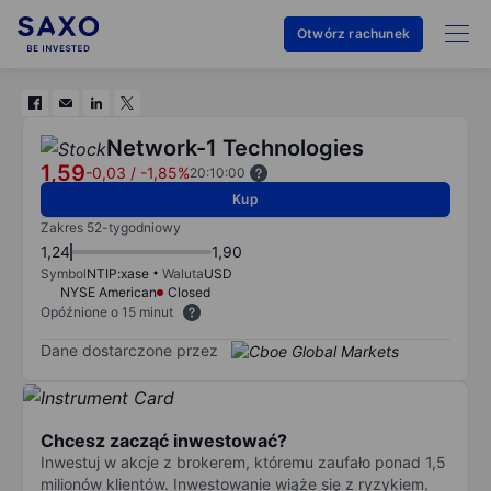
Otwórz rachunek
Network-1 Technologies
1,59
-0,03
/
-1,85%
20:10:00
Kup
Zakres 52-tygodniowy
1,24
1,90
Symbol
NTIP:xase
Waluta
USD
NYSE American
Closed
Opóźnione o 15 minut
Dane dostarczone przez
Chcesz zacząć inwestować?
Inwestuj w akcje z brokerem, któremu zaufało ponad 1,5
milionów klientów. Inwestowanie wiąże się z ryzykiem.