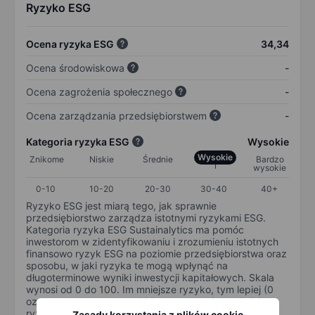
Ryzyko ESG
Ocena ryzyka ESG
34,34
Ocena środowiskowa
-
Ocena zagrożenia społecznego
-
Ocena zarządzania przedsiębiorstwem
-
Kategoria ryzyka ESG
Wysokie
Wysokie
Znikome
Niskie
Średnie
Bardzo
wysokie
0-10
10-20
20-30
30-40
40+
Ryzyko ESG jest miarą tego, jak sprawnie
przedsiębiorstwo zarządza istotnymi ryzykami ESG.
Kategoria ryzyka ESG Sustainalytics ma pomóc
inwestorom w zidentyfikowaniu i zrozumieniu istotnych
finansowo ryzyk ESG na poziomie przedsiębiorstwa oraz
sposobu, w jaki ryzyka te mogą wpłynąć na
długoterminowe wyniki inwestycji kapitałowych. Skala
wynosi od 0 do 100. Im mniejsze ryzyko, tym lepiej (0
oznacza brak ryzyka, a 100 oznacza najpoważniejsze
ryzyko).
Zasady korzystania z plików cookie