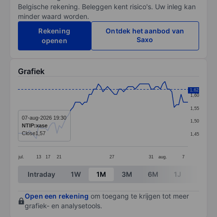
Belgische rekening. Beleggen kent risico's. Uw inleg kan
minder waard worden.
Rekening
Ontdek het aanbod van
Saxo
openen
Grafiek
Chart
1,62
1,60
Line chart with 75 data points.
1,55
The chart has 1 X axis displaying categories.
07-aug-2026 19:30
1,50
NTIP:xase
The chart has 1 Y axis displaying values. Data ranges 
Close
1,57
1,45
jul.
13
17
21
27
31
aug.
7
End of interactive chart.
Intraday
1W
1M
3M
6M
1J
3J
Open een rekening
om toegang te krijgen tot meer
grafiek- en analysetools.