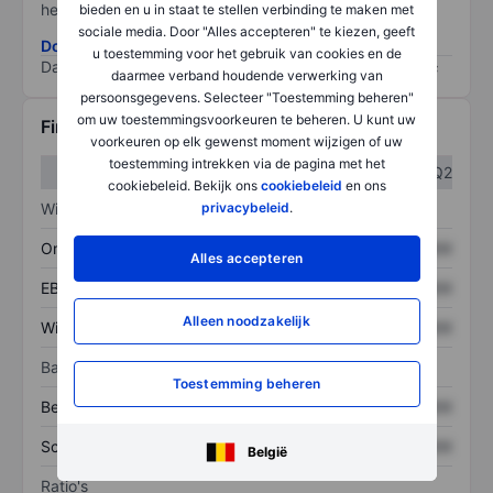
het grootste risico).
bieden en u in staat te stellen verbinding te maken met
sociale media. Door "Alles accepteren" te kiezen, geeft
Download de ESG-risicomethodologie
u toestemming voor het gebruik van cookies en de
Data provided by
/
daarmee verband houdende verwerking van
persoonsgegevens. Selecteer "Toestemming beheren"
om uw toestemmingsvoorkeuren te beheren. U kunt uw
Financiële gegevens
voorkeuren op elk gewenst moment wijzigen of uw
toestemming intrekken via de pagina met het
Q1
Q2
cookiebeleid. Bekijk ons
cookiebeleid
en ons
privacybeleid
.
Winst/verlies
Omzet
XXXXXXX
XXXXXXX
Alles accepteren
EBITDA
XXXXXXX
XXXXXXX
Alleen noodzakelijk
Winst
XXXXXXX
XXXXXXX
Balans
Toestemming beheren
Bezittingen
XXXXXXX
XXXXXXX
Schulden
XXXXXXX
XXXXXXX
België
Ratio's