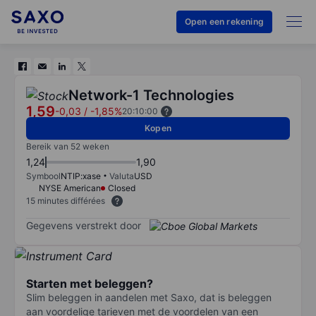
Open een rekening
Network-1 Technologies
1,59
-0,03
/
-1,85%
20:10:00
Kopen
Bereik van 52 weken
1,24
1,90
Symbool
NTIP:xase
Valuta
USD
NYSE American
Closed
15 minutes différées
Gegevens verstrekt door
Starten met beleggen?
Slim beleggen in aandelen met Saxo, dat is beleggen
aan voordelige tarieven met de voordelen van een