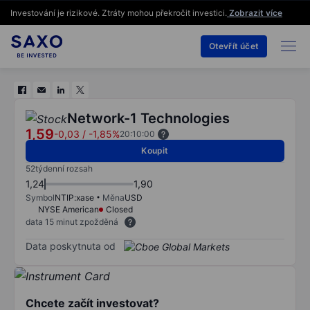
Investování je rizikové. Ztráty mohou překročit investici.
Zobrazit více
Otevřít účet
Network-1 Technologies
1,59
-0,03
/
-1,85%
20:10:00
Koupit
52týdenní rozsah
1,24
1,90
Symbol
NTIP:xase
Měna
USD
NYSE American
Closed
data 15 minut zpožděná
Data poskytnuta od
Chcete začít investovat?