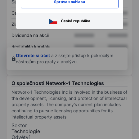
Sazby
Správa souhlasu
Cena/tržby
XXXXXXX
XXXXXXX
Česká republika
Zisk na akcii
XXXXXXX
XXXXXXX
Dividenda na akcii
XXXXXXX
XXXXXXX
Rentabilita kapitálu
XXXXXXX
XXXXXXX
Otevřete si účet
a získejte přístup k pokročilým
nástrojům pro grafy a analýzu.
O společnosti Network-1 Technologies
Network-1 Technologies Inc is involved in the business of
the development, licensing, and protection of intellectual
property assets. The company's current plan includes
continuing to pursue licensing opportunities for its
intellectual property assets.
Sektor
Technologie
Odvětví