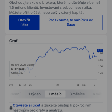
Obchodujte akcie u brokera, kterému důvěřuje více než
1,5 milionu klientů. Investování s sebou nese rizika.
Můžete přijít o část nebo celý vložený kapitál.
Otevřít
Prozkoumejte nabídku od
Saxo
účet
Graf
Chart
1,62
1,60
Line chart with 75 data points.
1,55
The chart has 1 X axis displaying categories.
07-srp-2026 19:30
1,50
NTIP:xase
The chart has 1 Y axis displaying values. Data ranges 
Close
1,57
1,45
čvc
13
17
21
27
31
srp
7
End of interactive chart.
Intradenní
1 týden
1 měsíc
3 měsíce
6 měsíců
Otevřete si účet
a získejte přístup k pokročilým
nástrojům pro grafy a analýzu.