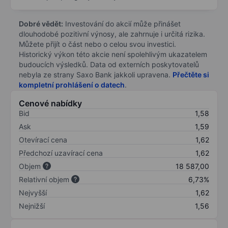
Dobré vědět:
Investování do akcií může přinášet
dlouhodobé pozitivní výnosy, ale zahrnuje i určitá rizika.
Můžete přijít o část nebo o celou svou investici.
Historický výkon této akcie není spolehlivým ukazatelem
budoucích výsledků. Data od externích poskytovatelů
nebyla ze strany Saxo Bank jakkoli upravena.
Přečtěte si
kompletní prohlášení o datech
.
Cenové nabídky
Bid
1,58
Ask
1,59
Otevírací cena
1,62
Předchozí uzavírací cena
1,62
Objem
18 587,00
Relativní objem
6,73%
Nejvyšší
1,62
Nejnižší
1,56