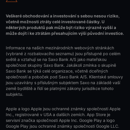
Veškeré obchodování a investování s sebou nesou riziko,
včetně možnosti ztráty celé investované částky. U
některých produktů pak může být riziko výrazně vyšší a
může dojít i ke ztrátám přesahujícím výši původní investice.
Informace na našich mezinárodních webových stránkách
(vybrané z rozbalovacího seznamu) jsou přístupné po celém
světě a vztahují se na Saxo Bank A/S jako mateřskou
společnost skupiny Saxo Bank. Jakákoli zmínka o skupině
Saxo Bank se týká celé organizace, včetně dceřiných
společností a poboček pod Saxo Bank A/S. Klientské smlouvy
jsou uzavírány s příslušným subjektem Saxo na základě vaší
země bydliště a řídí se platnými zákony jurisdikce tohoto
subjektu.
Apple a logo Apple jsou ochranné známky společnosti Apple
Inc., registrované v USA a dalších zemích. App Store je
servisní značka společnosti Apple Inc. Google Play a logo
Google Play jsou ochranné známky společnosti Google LLC.