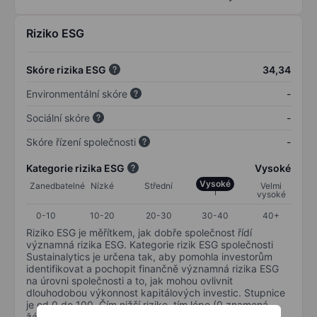
Riziko ESG
Skóre rizika ESG
34,34
Environmentální skóre
-
Sociální skóre
-
Skóre řízení společnosti
-
Kategorie rizika ESG
Vysoké
Vysoké
Zanedbatelné
Nízké
Střední
Velmi
vysoké
0-10
10-20
20-30
30-40
40+
Riziko ESG je měřítkem, jak dobře společnost řídí
významná rizika ESG. Kategorie rizik ESG společnosti
Sustainalytics je určena tak, aby pomohla investorům
identifikovat a pochopit finančně významná rizika ESG
na úrovni společnosti a to, jak mohou ovlivnit
dlouhodobou výkonnost kapitálových investic. Stupnice
je od 0 do 100. Čím nižší riziko, tím lépe (0 znamená
žádné riziko a 100 představuje nejzávažnější riziko).