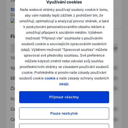
Využívání cookies
Stáhněte si metodiku rizik ESG
Naše webové stránky používají soubory cookie k tomu,
Data poskytnuta od
/
aby vám nabídly lepší zážitek z prohlížení tím, že
umožňují, optimalizují a analyzují provoz stránek, a také
k poskytování personalizovaného obsahu reklam a
umožňují připojení k sociálním médiím. Výběrem
Finanční informace
možnosti "Přijmout vše" souhlasíte s používáním
souborů cookie a souvisejícím zpracováním osobních
1. čtvrtletí
2. čtvrtletí
údajů. Výběrem možnosti "Spravovat souhlas" můžete
spravovat své předvolby souhlasu. Své preference
Výkaz zisku a ztráty
můžete kdykoli změnit nebo odvolat svůj souhlas
prostřednictvím stránky se zásadami používání souborů
Výnos
XXXXXXX
XXXXXXX
cookie. Prohlédněte si prosím naše zásady používání
EBITDA
XXXXXXX
XXXXXXX
souborů cookie
cookie
a naše zásady ochrany osobních
údajů
.
Čistý příjem
XXXXXXX
XXXXXXX
Přijmout všechny
Rozvaha
Celková aktiva
XXXXXXX
XXXXXXX
Pouze nezbytné
Celkový dluh
XXXXXXX
XXXXXXX