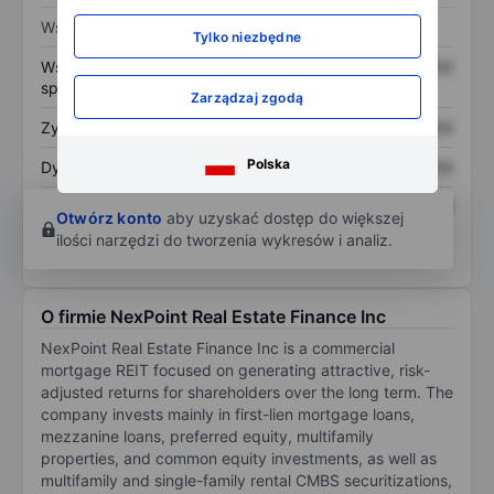
Wskaźniki
Tylko niezbędne
Współczynnik cena do
XXXXXXX
XXXXXXX
sprzedaży
Zarządzaj zgodą
Zysk na akcję
XXXXXXX
XXXXXXX
Polska
Dywidenda na akcję
XXXXXXX
XXXXXXX
Zwrot z kapitału
XXXXXXX
XXXXXXX
Otwórz konto
aby uzyskać dostęp do większej
własnego
ilości narzędzi do tworzenia wykresów i analiz.
O firmie NexPoint Real Estate Finance Inc
NexPoint Real Estate Finance Inc is a commercial
mortgage REIT focused on generating attractive, risk-
adjusted returns for shareholders over the long term. The
company invests mainly in first-lien mortgage loans,
mezzanine loans, preferred equity, multifamily
properties, and common equity investments, as well as
multifamily and single-family rental CMBS securitizations,