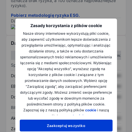
oznacza brak ryzyka, a 100 oznacza najpoważniejsze
ryzyko).
Pobierz metodologię ryzyka ESG.
Dane dostarczone przez
/
Zasady korzystania z plików cookie
Nasze strony internetowe wykorzystują pliki cookie,
aby zapewnić użytkownikom lepsze doświadczenia z
Dane finansowe
przeglądania umożliwiając, optymalizując i analizując
działanie strony, a także w celu dostarczania
W I kw.
W II kw.
spersonalizowanych treści reklamowych i umożliwienia
łączenia się z mediami społecznościowymi. Wybierając
Sprawozdanie z zysków
opcję "Akceptuj wszystko", wyrażasz zgodę na
korzystanie z plików cookie i związane z tym
Dochód
XXXXXXX
XXXXXXX
przetwarzanie danych osobowych. Wybierz opcję
EBITDA
XXXXXXX
XXXXXXX
"Zarządzaj zgodą", aby zarządzać preferencjami
dotyczącymi zgody. Możesz zmienić swoje preferencje
Dochód netto
XXXXXXX
XXXXXXX
lub wycofać zgodę w dowolnym momencie za
pośrednictwem strony z polityką plików cookie.
Bilans
Zapoznaj się z naszą polityką plików
cookie
i naszą
polityką
prywatności
.
Aktywa ogółem
XXXXXXX
XXXXXXX
Zaakceptuj wszystko
Zadłużenie ogółem
XXXXXXX
XXXXXXX