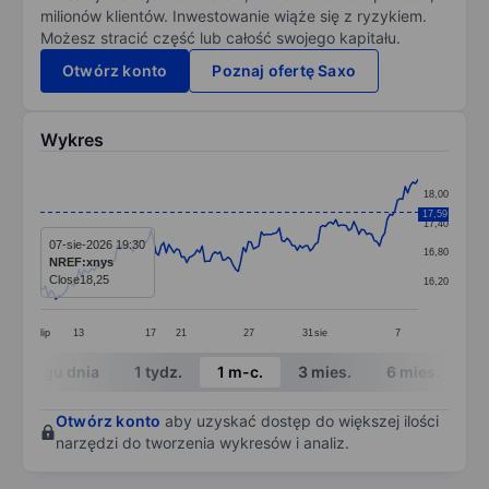
milionów klientów. Inwestowanie wiąże się z ryzykiem.
Możesz stracić część lub całość swojego kapitału.
Otwórz konto
Poznaj ofertę Saxo
Wykres
Chart
18,00
Line chart with 148 data points.
17,59
17,40
The chart has 1 X axis displaying categories.
07-sie-2026 19:30
16,80
NREF:xnys
The chart has 1 Y axis displaying values. Data ranges 
Close
18,25
16,20
lip
13
17
21
27
31
sie
7
End of interactive chart.
W ciągu dnia
1 tydz.
1 m-c.
3 mies.
6 mies.
1 
Otwórz konto
aby uzyskać dostęp do większej ilości
narzędzi do tworzenia wykresów i analiz.