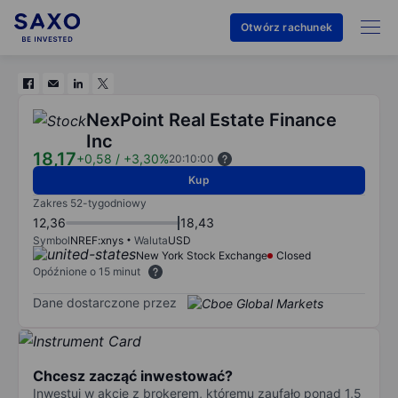
Otwórz rachunek
NexPoint Real Estate Finance
Inc
18,17
+0,58
/
+3,30%
20:10:00
Kup
Zakres 52-tygodniowy
12,36
18,43
Symbol
NREF:xnys
Waluta
USD
New York Stock Exchange
Closed
Opóźnione o 15 minut
Dane dostarczone przez
Chcesz zacząć inwestować?
Inwestuj w akcje z brokerem, któremu zaufało ponad 1,5