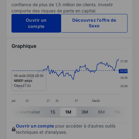
confiance de plus de 1,5 million de clients. Investir
comporte des risques de perte en capital.
Ouvrir un
Découvrez l'offre de
Saxo
compte
Graphique
Chart
17,50
Line chart with 145 data points.
17,00
16,92
The chart has 1 X axis displaying categories.
06-août-2026 19:30
16,50
NREF:xnys
The chart has 1 Y axis displaying values. Data ranges f
Close
17,61
16,00
juil.
13
17
21
27
31
août
End of interactive chart.
Intra-journalier
1S
1M
3M
6M
1A
3A
Ouvrir un compte
pour accéder à d’autres outils
techniques et d’analyses.