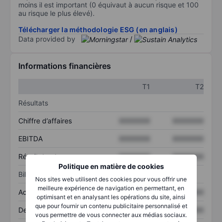
moins il est important (0 équivaut à aucun risque et 100
au risque le plus élevé).
Télécharger la méthodologie ESG (en anglais)
Data provided by
/
Informations financières
T1
T2
Résultats
Chiffre d’affaires
XXXXXXX
XXXXXXX
EBITDA
XXXXXXX
XXXXXXX
Résultat net
XXXXXXX
XXXXXXX
Politique en matière de cookies
Bilan
Nos sites web utilisent des cookies pour vous offrir une
meilleure expérience de navigation en permettant, en
Actif total
XXXXXXX
XXXXXXX
optimisant et en analysant les opérations du site, ainsi
que pour fournir un contenu publicitaire personnalisé et
Dette totale
XXXXXXX
XXXXXXX
vous permettre de vous connecter aux médias sociaux.