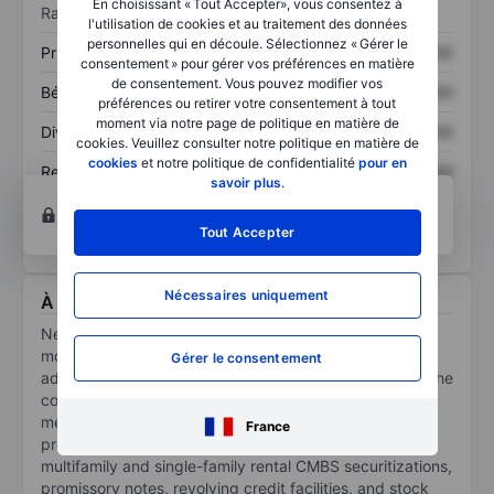
En choisissant « Tout Accepter», vous consentez à
Ratios
l'utilisation de cookies et au traitement des données
personnelles qui en découle. Sélectionnez « Gérer le
Prix / ventes
XXXXXXX
XXXXXXX
consentement » pour gérer vos préférences en matière
de consentement. Vous pouvez modifier vos
Bénéfice par action
XXXXXXX
XXXXXXX
préférences ou retirer votre consentement à tout
moment via notre page de politique en matière de
Dividende par action
XXXXXXX
XXXXXXX
cookies. Veuillez consulter notre politique en matière de
cookies
et notre politique de confidentialité
pour en
Rendement des
XXXXXXX
XXXXXXX
savoir plus
.
capitaux propres
Ouvrir un compte
pour accéder à d’autres outils
techniques et d’analyses.
Tout Accepter
Nécessaires uniquement
À propos NexPoint Real Estate Finance Inc
NexPoint Real Estate Finance Inc is a commercial
mortgage REIT focused on generating attractive, risk-
Gérer le consentement
adjusted returns for shareholders over the long term. The
company invests mainly in first-lien mortgage loans,
mezzanine loans, preferred equity, multifamily
France
properties, and common equity investments, as well as
multifamily and single-family rental CMBS securitizations,
promissory notes, revolving credit facilities, and stock