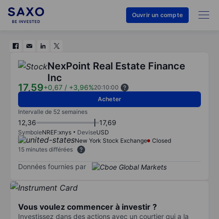
Ouvrir un compte
NexPoint Real Estate Finance
Inc
17,59
+0,67
/
+3,96%
20:10:00
Acheter
Intervalle de 52 semaines
12,36
17,69
Symbole
NREF:xnys
Devise
USD
New York Stock Exchange
Closed
15 minutes différées
Données fournies par
Vous voulez commencer à investir ?
Investissez dans des actions avec un courtier qui a la