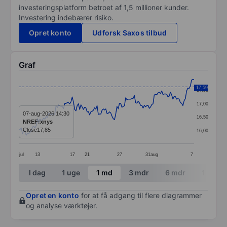
investeringsplatform betroet af 1,5 millioner kunder.
Investering indebærer risiko.
Opret konto
Udforsk Saxos tilbud
Graf
Chart
17,59
17,50
Line chart with 142 data points.
17,00
The chart has 1 X axis displaying categories.
07-aug-2026 14:30
16,50
NREF:xnys
The chart has 1 Y axis displaying values. Data ranges 
Close
17,85
16,00
jul
13
17
21
27
31
aug
7
End of interactive chart.
I dag
1 uge
1 md
3 mdr
6 mdr
1 år
Opret en konto
for at få adgang til flere diagrammer
og analyse værktøjer.