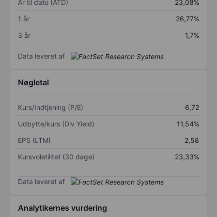
År til dato (ÅTD)
23,08%
1 år
26,77%
3 år
1,7%
Data leveret af
Nøgletal
Kurs/Indtjening (P/E)
6,72
Udbytte/kurs (Div Yield)
11,54%
EPS (LTM)
2,58
Kursvolatilitet (30 dage)
23,33%
Data leveret af
Analytikernes vurdering