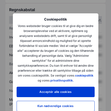
Regnskabstal
Cookiepolitik
1. kvt.
2. kvt.
Vores websteder bruger cookies til at give dig en bedre
Resultatopgørelse
browseroplevelse ved at aktivere, optimere og
analysere webstedets drift, samt til at give personligt
Indtægter
XXXXXXX
XXXXXXX
tilpasset annonceindhold og mulighed for at oprette
forbindelse til sociale medier. Ved at vælge "Acceptér
EBITDA
XXXXXXX
XXXXXXX
alle" accepterer du brugen af cookies og den tilhørende
Nettoresultat
XXXXXXX
XXXXXXX
behandling af personlige data. Vælg "Administrer
samtykke" for at administrere dine
Balance
samtykkepræferencer. Du kan til enhver tid ændre dine
præferencer eller trække dit samtykke tilbage på siden
Aktiver i alt
XXXXXXX
XXXXXXX
om vores cookiepolitik. Se venligst vores
cookiepolitik
og vores
privatlivspolitik.
Gæld
XXXXXXX
XXXXXXX
Nøgletal
Acceptér alle cookies
Markedsværdi/omsætning
XXXXXXX
XXXXXXX
(P/S)
Kun nødvendige cookies