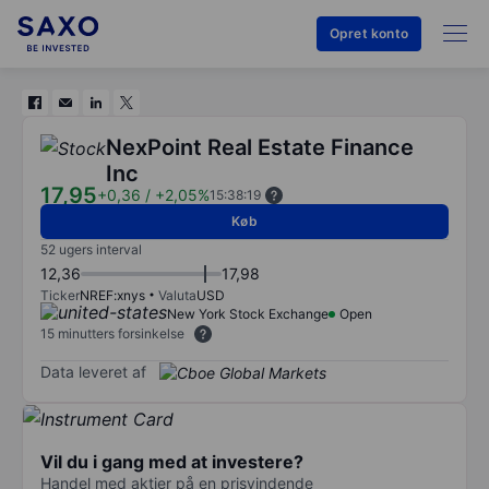
Opret konto
NexPoint Real Estate Finance
Inc
17,95
+0,36
/
+2,05%
15:38:19
Køb
52 ugers interval
12,36
17,98
Ticker
NREF:xnys
Valuta
USD
New York Stock Exchange
Open
15 minutters forsinkelse
Data leveret af
Vil du i gang med at investere?
Handel med aktier på en prisvindende