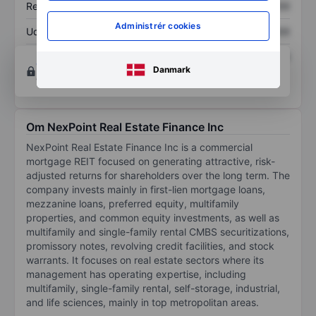
Resultat pr. aktie (EPS)
XXXXXXX
XXXXXXX
Administrér cookies
Udbytte pr. aktie
XXXXXXX
XXXXXXX
Afkast af egenkapital
XXXXXXX
XXXXXXX
Opret konto
for at få adgang til flere diagrammer
Danmark
og analyse værktøjer.
Om NexPoint Real Estate Finance Inc
NexPoint Real Estate Finance Inc is a commercial
mortgage REIT focused on generating attractive, risk-
adjusted returns for shareholders over the long term. The
company invests mainly in first-lien mortgage loans,
mezzanine loans, preferred equity, multifamily
properties, and common equity investments, as well as
multifamily and single-family rental CMBS securitizations,
promissory notes, revolving credit facilities, and stock
warrants. It focuses on real estate sectors where its
management has operating expertise, including
multifamily, single-family rental, self-storage, industrial,
and life sciences, mainly in top metropolitan areas.