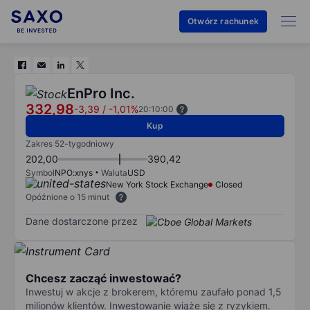
Otwórz rachunek
EnPro Inc.
332,98
-3,39
/
-1,01%
20:10:00
Kup
Zakres 52-tygodniowy
202,00
390,42
Symbol
NPO:xnys
Waluta
USD
New York Stock Exchange
Closed
Opóźnione o 15 minut
Dane dostarczone przez
Chcesz zacząć inwestować?
Inwestuj w akcje z brokerem, któremu zaufało ponad 1,5
milionów klientów. Inwestowanie wiąże się z ryzykiem.