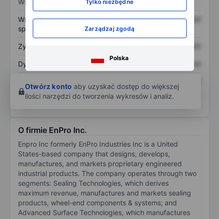
Wskaźniki
Tylko niezbędne
Współczynnik cena do
XXXXXXX
XXXXXXX
sprzedaży
Zarządzaj zgodą
Zysk na akcję
XXXXXXX
XXXXXXX
Polska
Dywidenda na akcję
XXXXXXX
XXXXXXX
Zwrot z kapitału
XXXXXXX
XXXXXXX
Otwórz konto
aby uzyskać dostęp do większej
własnego
ilości narzędzi do tworzenia wykresów i analiz.
O firmie EnPro Inc.
Enpro Inc formerly EnPro Industries Inc is a United
States-based company that designs, develops,
manufactures, and markets proprietary engineered
industrial products. The company operates through two
segments: Sealing Technologies, which derives
maximum revenue, manufactures and markets sealing
products, wheel-end components & systems; and
Advanced Surface Technologies, which manufactures