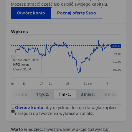
Możesz stracić część lub całość swojego kapitału.
Otwórz konto
Poznaj ofertę Saxo
Wykres
Chart
336,37
336,00
Line chart with 299 data points.
324,00
The chart has 1 X axis displaying categories.
07-sie-2026 19:30
312,00
NPO:xnys
The chart has 1 Y axis displaying values. Data ranges
Close
331,84
300,00
lip
13
17
21
27
31
sie
7
End of interactive chart.
W ciągu dnia
1 tydz.
1 m-c.
3 mies.
6 mies.
1 
Otwórz konto
aby uzyskać dostęp do większej ilości
narzędzi do tworzenia wykresów i analiz.
Warto wiedzieć:
Inwestowanie w akcje zazwyczaj