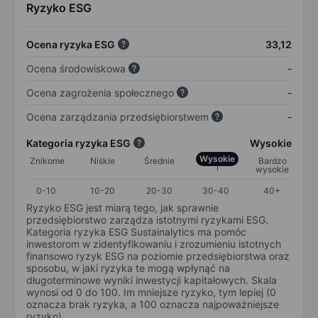
Ryzyko ESG
Ocena ryzyka ESG
33,12
Ocena środowiskowa
-
Ocena zagrożenia społecznego
-
Ocena zarządzania przedsiębiorstwem
-
Kategoria ryzyka ESG
Wysokie
Wysokie
Znikome
Niskie
Średnie
Bardzo
wysokie
0-10
10-20
20-30
30-40
40+
Ryzyko ESG jest miarą tego, jak sprawnie
przedsiębiorstwo zarządza istotnymi ryzykami ESG.
Kategoria ryzyka ESG Sustainalytics ma pomóc
inwestorom w zidentyfikowaniu i zrozumieniu istotnych
finansowo ryzyk ESG na poziomie przedsiębiorstwa oraz
sposobu, w jaki ryzyka te mogą wpłynąć na
długoterminowe wyniki inwestycji kapitałowych. Skala
wynosi od 0 do 100. Im mniejsze ryzyko, tym lepiej (0
oznacza brak ryzyka, a 100 oznacza najpoważniejsze
ryzyko).