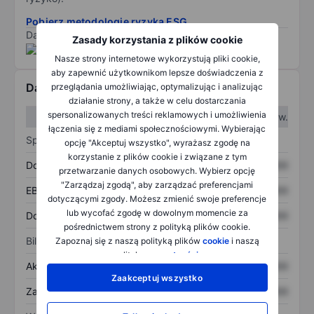
Pobierz metodologię ryzyka ESG.
Dane dostarczone przez
/
Zasady korzystania z plików cookie
Nasze strony internetowe wykorzystują pliki cookie,
aby zapewnić użytkownikom lepsze doświadczenia z
Dane finansowe
przeglądania umożliwiając, optymalizując i analizując
działanie strony, a także w celu dostarczania
spersonalizowanych treści reklamowych i umożliwienia
W I kw.
W II kw.
łączenia się z mediami społecznościowymi. Wybierając
Sprawozdanie z zysków
opcję "Akceptuj wszystko", wyrażasz zgodę na
korzystanie z plików cookie i związane z tym
Dochód
XXXXXXX
XXXXXXX
przetwarzanie danych osobowych. Wybierz opcję
"Zarządzaj zgodą", aby zarządzać preferencjami
EBITDA
XXXXXXX
XXXXXXX
dotyczącymi zgody. Możesz zmienić swoje preferencje
lub wycofać zgodę w dowolnym momencie za
Dochód netto
XXXXXXX
XXXXXXX
pośrednictwem strony z polityką plików cookie.
Bilans
Zapoznaj się z naszą polityką plików
cookie
i naszą
polityką
prywatności
.
Aktywa ogółem
XXXXXXX
XXXXXXX
Zaakceptuj wszystko
Zadłużenie ogółem
XXXXXXX
XXXXXXX