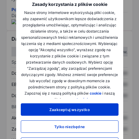
Zasady korzystania z plików cookie
Pobierz metodologię ryzyka ESG.
Nasze strony internetowe wykorzystują pliki cookie,
Dane dostarczone przez
/
aby zapewnić użytkownikom lepsze doświadczenia z
przeglądania umożliwiając, optymalizując i analizując
działanie strony, a także w celu dostarczania
spersonalizowanych treści reklamowych i umożliwienia
Dane finansowe
łączenia się z mediami społecznościowymi. Wybierając
opcję "Akceptuj wszystko", wyrażasz zgodę na
W I kw.
W II kw.
korzystanie z plików cookie i związane z tym
Sprawozdanie z zysków
przetwarzanie danych osobowych. Wybierz opcję
"Zarządzaj zgodą", aby zarządzać preferencjami
Dochód
XXXXXXX
XXXXXXX
dotyczącymi zgody. Możesz zmienić swoje preferencje
lub wycofać zgodę w dowolnym momencie za
EBITDA
XXXXXXX
XXXXXXX
pośrednictwem strony z polityką plików cookie.
Zapoznaj się z naszą polityką plików
cookie
i naszą
Dochód netto
XXXXXXX
XXXXXXX
polityką
prywatności
.
Bilans
Zaakceptuj wszystko
Aktywa ogółem
XXXXXXX
XXXXXXX
Tylko niezbędne
Zadłużenie ogółem
XXXXXXX
XXXXXXX