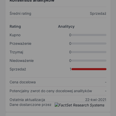
Konsensus analityków
Średni rating
Sprzedaż
Rating
Analitycy
Kupno
0
Przeważenie
0
Trzymaj
0
Niedoważenie
0
Sprzedaż
1
Cena docelowa
-
Potencjalny zwrot do ceny docelowej analityków
-
Ostatnia aktualizacja
22-kwi-2021
Dane dostarczone przez