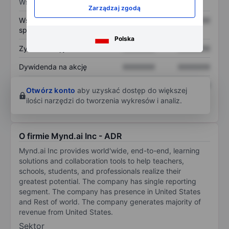
Wskaźniki
Zarządzaj zgodą
Współczynnik cena do
XXXXXXX
XXXXXXX
sprzedaży
Polska
Zysk na akcję
XXXXXXX
XXXXXXX
Dywidenda na akcję
XXXXXXX
XXXXXXX
Zwrot z kapitału
XXXXXXX
XXXXXXX
Otwórz konto
aby uzyskać dostęp do większej
własnego
ilości narzędzi do tworzenia wykresów i analiz.
O firmie Mynd.ai Inc - ADR
Mynd.ai Inc provides world'wide, end-to-end, learning
solutions and collaboration tools to help teachers,
schools, students, and professionals realize their
greatest potential. The company has single reporting
segment. The company has presence in United States
and Rest of world. The company generates majority of
revenue from United States.
Sektor