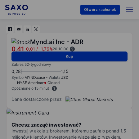
Otwórz rachunek
Mynd.ai Inc - ADR
0,41
-0,01
/
-1,76%
20:10:00
Kup
Zakres 52-tygodniowy
0,28
1,15
Symbol
MYND:xase
Waluta
USD
NYSE American
Closed
Opóźnione o 15 minut
Dane dostarczone przez
Chcesz zacząć inwestować?
Inwestuj w akcje z brokerem, któremu zaufało ponad 1,5
milionów klientów. Inwestowanie wiąże się z ryzykiem.