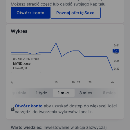
Możesz stracić część lub całość swojego kapitału.
Otwórz konto
Poznaj ofertę Saxo
Wykres
Chart
0,44
Line chart with 19 data points.
0,41
0,40
The chart has 1 X axis displaying categories.
05-sie-2026 15:00
0,36
MYND:xase
The chart has 1 Y axis displaying values. Data ranges 
Close
0,31
0,32
lip
10
16
24
28
sie
End of interactive chart.
W ciągu dnia
1 tydz.
1 m-c.
3 mies.
6 mies.
1 
Otwórz konto
aby uzyskać dostęp do większej ilości
narzędzi do tworzenia wykresów i analiz.
Warto wiedzieć:
Inwestowanie w akcje zazwyczaj