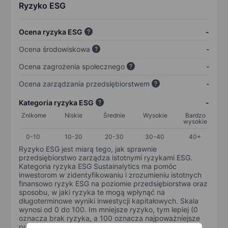
Ryzyko ESG
Ocena ryzyka ESG
-
Ocena środowiskowa
-
Ocena zagrożenia społecznego
-
Ocena zarządzania przedsiębiorstwem
-
Kategoria ryzyka ESG
-
Znikome
Niskie
Średnie
Wysokie
Bardzo
wysokie
0-10
10-20
20-30
30-40
40+
Ryzyko ESG jest miarą tego, jak sprawnie
przedsiębiorstwo zarządza istotnymi ryzykami ESG.
Kategoria ryzyka ESG Sustainalytics ma pomóc
inwestorom w zidentyfikowaniu i zrozumieniu istotnych
finansowo ryzyk ESG na poziomie przedsiębiorstwa oraz
sposobu, w jaki ryzyka te mogą wpłynąć na
długoterminowe wyniki inwestycji kapitałowych. Skala
wynosi od 0 do 100. Im mniejsze ryzyko, tym lepiej (0
oznacza brak ryzyka, a 100 oznacza najpoważniejsze
ryzyko).