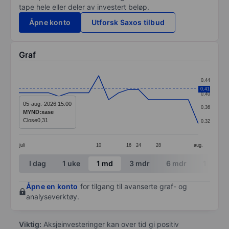
tape hele eller deler av investert beløp.
Åpne konto
Utforsk Saxos tilbud
Graf
Chart
0,44
Line chart with 19 data points.
0,41
0,40
The chart has 1 X axis displaying categories.
05-aug.-2026 15:00
0,36
MYND:xase
The chart has 1 Y axis displaying values. Data ranges 
Close
0,31
0,32
juli
10
16
24
28
aug.
End of interactive chart.
I dag
1 uke
1 md
3 mdr
6 mdr
1 år
Åpne en konto
for tilgang til avanserte graf- og
analyseverktøy.
Viktig:
Aksjeinvesteringer kan over tid gi positiv