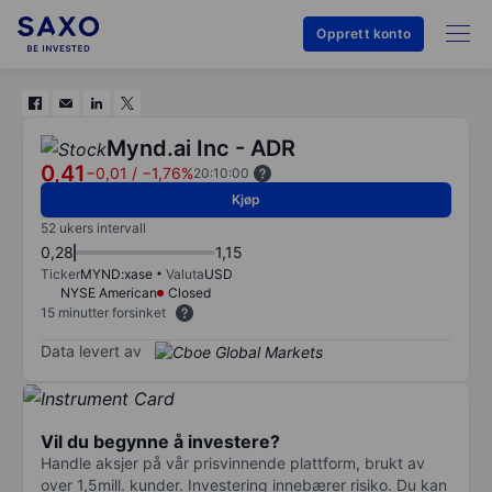
Opprett konto
Mynd.ai Inc - ADR
0,41
−0,01
/
−1,76%
20:10:00
Kjøp
52 ukers intervall
0,28
1,15
Ticker
MYND:xase
Valuta
USD
NYSE American
Closed
15 minutter forsinket
Data levert av
Vil du begynne å investere?
Handle aksjer på vår prisvinnende plattform, brukt av
over 1,5mill. kunder. Investering innebærer risiko. Du kan