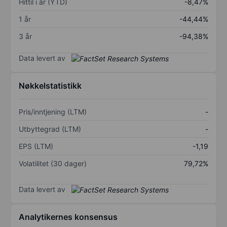
Hittil i år (YTD)
-8,47%
1 år
-44,44%
3 år
-94,38%
Data levert av
Nøkkelstatistikk
Pris/inntjening (LTM)
-
Utbyttegrad (LTM)
-
EPS (LTM)
-1,19
Volatilitet (30 dager)
79,72%
Data levert av
Analytikernes konsensus