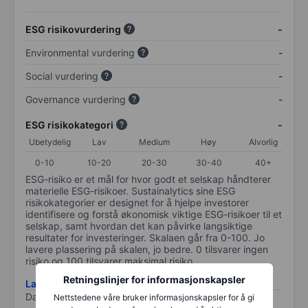
ESG risikovurdering
-
Environmental vurdering
-
Social vurdering
-
Governance vurdering
-
ESG risikokategori
-
Ubetydelig
Lav
Medium
Høy
Alvorlig
0-10
10-20
20-30
30-40
40+
ESG-risiko er et mål for hvor godt et selskap håndterer
materielle ESG-risikoer. Sustainalytics sine ESG
risikokategorier er designet for å hjelpe investorer
identifisere og forstå økonomisk viktige ESG-risikoer til et
selskap, samt hvordan det kan påvirke langsiktige
resultater for investeringer. Skalaen går fra 0-100. Jo
lavere plassering på skalen, jo bedre. 0 tilsvarer ingen
risiko og 100 tilsvarer maksimal risiko.
Retningslinjer for informasjonskapsler
Last ned metodikk for ESG-risiko
Data levert av
/
Nettstedene våre bruker informasjonskapsler for å gi