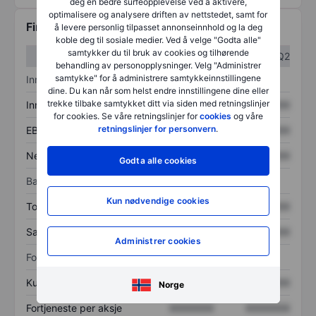
deg en bedre surfeopplevelse ved å aktivere,
optimalisere og analysere driften av nettstedet, samt for
Finansiell informasjon
å levere personlig tilpasset annonseinnhold og la deg
koble deg til sosiale medier. Ved å velge "Godta alle"
samtykker du til bruk av cookies og tilhørende
Q1
Q2
behandling av personopplysninger. Velg "Administrer
samtykke" for å administrere samtykkeinnstillingene
Inntektsoversikt
dine. Du kan når som helst endre innstillingene dine eller
trekke tilbake samtykket ditt via siden med retningslinjer
Inntekter
XXXXXXX
XXXXXXX
for cookies. Se våre retningslinjer for
cookies
og våre
retningslinjer for personvern
.
EBITDA
XXXXXXX
XXXXXXX
Nettoinntekt
XXXXXXX
XXXXXXX
Godta alle cookies
Balanse
Kun nødvendige cookies
Totale eiendeler
XXXXXXX
XXXXXXX
Samlet gjeld
XXXXXXX
XXXXXXX
Administrer cookies
Forholdstall
Kurs/salg
XXXXXXX
XXXXXXX
Norge
Fortjeneste per aksje
XXXXXXX
XXXXXXX