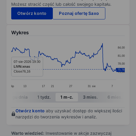
Możesz stracić część lub całość swojego kapitału.
Otwórz konto
Poznaj ofertę Saxo
Wykres
Chart
84,00
Line chart with 299 data points.
81,00
The chart has 1 X axis displaying categories.
07-sie-2026 19:30
78,00
LIVN:xnas
The chart has 1 Y axis displaying values. Data ranges
75,78
Close
76,16
75,00
lip
13
17
21
27
31
sie
7
End of interactive chart.
W ciągu dnia
1 tydz.
1 m-c.
3 mies.
6 mies.
1 
Otwórz konto
aby uzyskać dostęp do większej ilości
narzędzi do tworzenia wykresów i analiz.
Warto wiedzieć:
Inwestowanie w akcje zazwyczaj