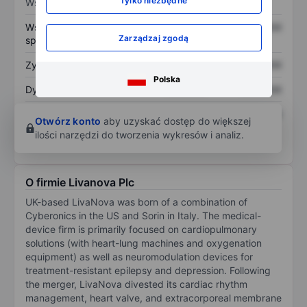
Tylko niezbędne
Wskaźniki
Współczynnik cena do
XXXXXXX
XXXXXXX
Zarządzaj zgodą
sprzedaży
Zysk na akcję
XXXXXXX
XXXXXXX
Polska
Dywidenda na akcję
XXXXXXX
XXXXXXX
Zwrot z kapitału
XXXXXXX
XXXXXXX
Otwórz konto
aby uzyskać dostęp do większej
własnego
ilości narzędzi do tworzenia wykresów i analiz.
O firmie Livanova Plc
UK-based LivaNova was born of a combination of
Cyberonics in the US and Sorin in Italy. The medical-
device firm is primarily focused on cardiopulmonary
solutions (with heart-lung machines and oxygenation
equipment) as well as neuromodulation devices for
treatment-resistant epilepsy and depression. Following
the merger, LivaNova divested its cardiac rhythm
management, heart valve, and extracorporeal membrane