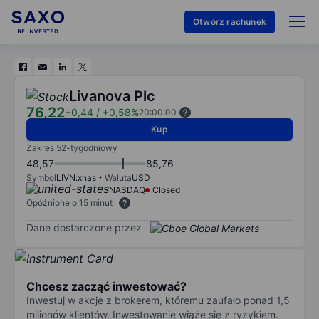
Otwórz rachunek
Livanova Plc
76,22
+0,44
/
+0,58%
20:00:00
Kup
Zakres 52-tygodniowy
48,57
85,76
Symbol
LIVN:xnas
Waluta
USD
NASDAQ
Closed
Opóźnione o 15 minut
Dane dostarczone przez
Chcesz zacząć inwestować?
Inwestuj w akcje z brokerem, któremu zaufało ponad 1,5
milionów klientów. Inwestowanie wiąże się z ryzykiem.