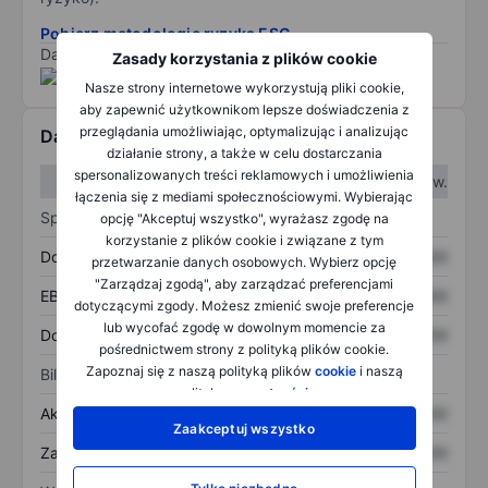
Pobierz metodologię ryzyka ESG.
Dane dostarczone przez
/
Zasady korzystania z plików cookie
Nasze strony internetowe wykorzystują pliki cookie,
aby zapewnić użytkownikom lepsze doświadczenia z
przeglądania umożliwiając, optymalizując i analizując
Dane finansowe
działanie strony, a także w celu dostarczania
spersonalizowanych treści reklamowych i umożliwienia
W I kw.
W II kw.
łączenia się z mediami społecznościowymi. Wybierając
Sprawozdanie z zysków
opcję "Akceptuj wszystko", wyrażasz zgodę na
korzystanie z plików cookie i związane z tym
Dochód
XXXXXXX
XXXXXXX
przetwarzanie danych osobowych. Wybierz opcję
"Zarządzaj zgodą", aby zarządzać preferencjami
EBITDA
XXXXXXX
XXXXXXX
dotyczącymi zgody. Możesz zmienić swoje preferencje
lub wycofać zgodę w dowolnym momencie za
Dochód netto
XXXXXXX
XXXXXXX
pośrednictwem strony z polityką plików cookie.
Zapoznaj się z naszą polityką plików
cookie
i naszą
Bilans
polityką
prywatności
.
Aktywa ogółem
XXXXXXX
XXXXXXX
Zaakceptuj wszystko
Zadłużenie ogółem
XXXXXXX
XXXXXXX