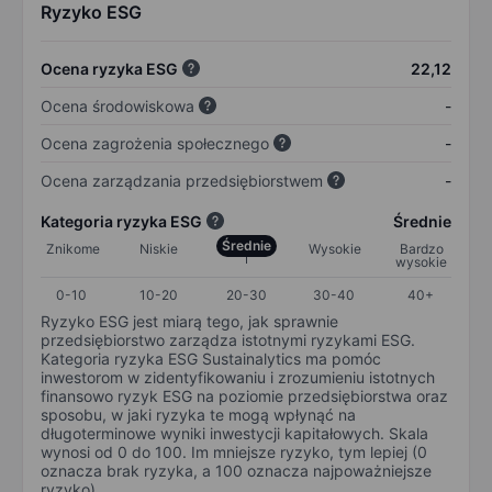
Ryzyko ESG
Ocena ryzyka ESG
22,12
Ocena środowiskowa
-
Ocena zagrożenia społecznego
-
Ocena zarządzania przedsiębiorstwem
-
Kategoria ryzyka ESG
Średnie
Średnie
Znikome
Niskie
Wysokie
Bardzo
wysokie
0-10
10-20
20-30
30-40
40+
Ryzyko ESG jest miarą tego, jak sprawnie
przedsiębiorstwo zarządza istotnymi ryzykami ESG.
Kategoria ryzyka ESG Sustainalytics ma pomóc
inwestorom w zidentyfikowaniu i zrozumieniu istotnych
finansowo ryzyk ESG na poziomie przedsiębiorstwa oraz
sposobu, w jaki ryzyka te mogą wpłynąć na
długoterminowe wyniki inwestycji kapitałowych. Skala
wynosi od 0 do 100. Im mniejsze ryzyko, tym lepiej (0
oznacza brak ryzyka, a 100 oznacza najpoważniejsze
ryzyko).