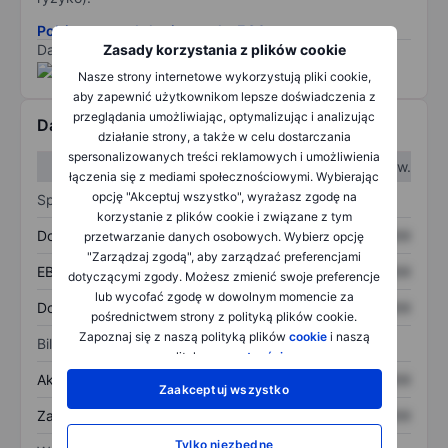
Pobierz metodologię ryzyka ESG.
Dane dostarczone przez
/
Zasady korzystania z plików cookie
Nasze strony internetowe wykorzystują pliki cookie,
aby zapewnić użytkownikom lepsze doświadczenia z
przeglądania umożliwiając, optymalizując i analizując
Dane finansowe
działanie strony, a także w celu dostarczania
spersonalizowanych treści reklamowych i umożliwienia
W I kw.
W II kw.
łączenia się z mediami społecznościowymi. Wybierając
opcję "Akceptuj wszystko", wyrażasz zgodę na
Sprawozdanie z zysków
korzystanie z plików cookie i związane z tym
Dochód
XXXXXXX
XXXXXXX
przetwarzanie danych osobowych. Wybierz opcję
"Zarządzaj zgodą", aby zarządzać preferencjami
EBITDA
XXXXXXX
XXXXXXX
dotyczącymi zgody. Możesz zmienić swoje preferencje
lub wycofać zgodę w dowolnym momencie za
Dochód netto
XXXXXXX
XXXXXXX
pośrednictwem strony z polityką plików cookie.
Zapoznaj się z naszą polityką plików
cookie
i naszą
Bilans
polityką
prywatności
.
Aktywa ogółem
XXXXXXX
XXXXXXX
Zaakceptuj wszystko
Zadłużenie ogółem
XXXXXXX
XXXXXXX
Tylko niezbędne