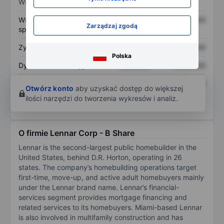
Wskaźniki
Współczynnik cena do
XXXXXXX
XXXXXXX
Zarządzaj zgodą
sprzedaży
Zysk na akcję
XXXXXXX
XXXXXXX
Polska
Dywidenda na akcję
XXXXXXX
XXXXXXX
Zwrot z kapitału
XXXXXXX
XXXXXXX
Otwórz konto
aby uzyskać dostęp do większej
własnego
ilości narzędzi do tworzenia wykresów i analiz.
O firmie Lennar Corp - B Share
Lennar is the second-largest public homebuilder in the
United States, behind D.R. Horton, operating in 26
states. The company’s homebuilding operations target
first-time, move-up, and active adult homebuyers mainly
under the Lennar brand name. Lennar’s financial-
services segment provides mortgage financing and
related services to its homebuyers. Miami-based Lennar
is also involved in multifamily construction and has