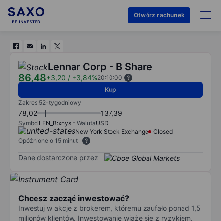
Otwórz rachunek
Lennar Corp - B Share
86,48
+3,20
/
+3,84%
20:10:00
Kup
Zakres 52-tygodniowy
78,02
137,39
Symbol
LEN_B:xnys
Waluta
USD
New York Stock Exchange
Closed
Opóźnione o 15 minut
Dane dostarczone przez
Chcesz zacząć inwestować?
Inwestuj w akcje z brokerem, któremu zaufało ponad 1,5
milionów klientów. Inwestowanie wiąże się z ryzykiem.