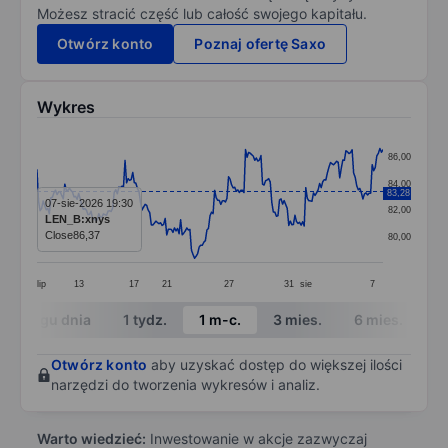
Możesz stracić część lub całość swojego kapitału.
Otwórz konto
Poznaj ofertę Saxo
Wykres
Chart
86,00
Line chart with 225 data points.
84,00
83,28
The chart has 1 X axis displaying categories.
07-sie-2026 19:30
82,00
LEN_B:xnys
The chart has 1 Y axis displaying values. Data ranges 
Close
86,37
80,00
lip
13
17
21
27
31
sie
7
End of interactive chart.
W ciągu dnia
1 tydz.
1 m-c.
3 mies.
6 mies.
1 
Otwórz konto
aby uzyskać dostęp do większej ilości
narzędzi do tworzenia wykresów i analiz.
Warto wiedzieć:
Inwestowanie w akcje zazwyczaj