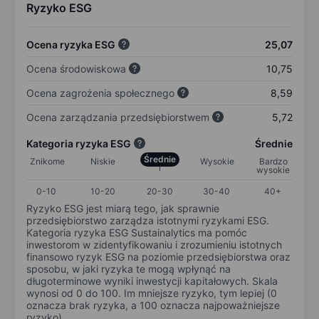
Ryzyko ESG
Ocena ryzyka ESG
25,07
Ocena środowiskowa
10,75
Ocena zagrożenia społecznego
8,59
Ocena zarządzania przedsiębiorstwem
5,72
Kategoria ryzyka ESG
Średnie
Średnie
Znikome
Niskie
Wysokie
Bardzo
wysokie
0-10
10-20
20-30
30-40
40+
Ryzyko ESG jest miarą tego, jak sprawnie
przedsiębiorstwo zarządza istotnymi ryzykami ESG.
Kategoria ryzyka ESG Sustainalytics ma pomóc
inwestorom w zidentyfikowaniu i zrozumieniu istotnych
finansowo ryzyk ESG na poziomie przedsiębiorstwa oraz
sposobu, w jaki ryzyka te mogą wpłynąć na
długoterminowe wyniki inwestycji kapitałowych. Skala
wynosi od 0 do 100. Im mniejsze ryzyko, tym lepiej (0
oznacza brak ryzyka, a 100 oznacza najpoważniejsze
ryzyko).