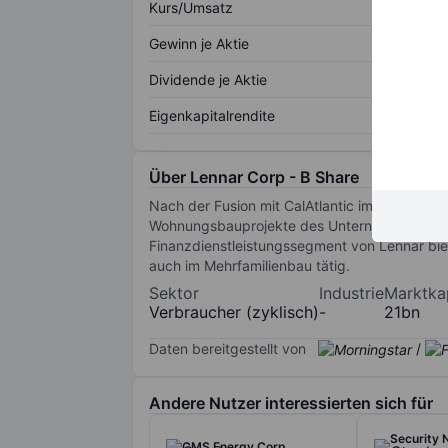
Kurs/Umsatz
Gewinn je Aktie
Dividende je Aktie
Eigenkapitalrendite
Über Lennar Corp - B Share
Nach der Fusion mit CalAtlantic im Februar 
Wohnungsbauprojekte des Unternehmens ziele
Finanzdienstleistungssegment von Lennar bie
auch im Mehrfamilienbau tätig.
Sektor
Industrie
Marktkap
Verbraucher (zyklisch)
-
21bn
Daten bereitgestellt von
/
Andere Nutzer interessierten sich für
Security N
CMS Energy Corp.