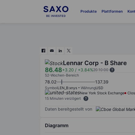
Produkte
Plattformen
Kon
Lennar Corp - B Share
86.48
+3.20
/
+3.84%
20:10:00
52-Wochen-Bereich
78.02
137.39
Symbol
LEN_B:xnys
Währung
USD
New York Stock Exchange
Clo
15 Minuten verzögert
Daten bereitgestellt von
Diagramm
Chart