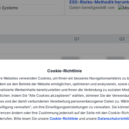
ESG-Risiko-Methodik herunt
Daten bereitgestellt von
Q1
Q2
XXXXXXX
XXXXXXX
XXXXXXX
XXXXXXX
Cookie-Richtlinie
e Websites verwenden Cookies, um Ihnen ein besseres Navigationserlebnis zu b
XXXXXXX
XXXXXXX
dem sie den Betrieb der Website ermöglichen, optimieren und analysieren, sowie
alisierte Werbeinhalte bereitzustellen und Ihnen die Verbindung zu sozialen Me
lichen. Indem Sie "Alle Cookies akzeptieren" wählen, stimmen Sie der Verwendu
XXXXXXX
XXXXXXX
es und der damit verbundenen Verarbeitung personenbezogener Daten zu. Wähl
willigung verwalten", um Ihre Einwilligungseinstellungen zu verwalten. Sie können
XXXXXXX
XXXXXXX
renzen ändern oder Ihre Zustimmung jederzeit auf der Seite mit den Cookie-Richt
errufen. Bitte lesen Sie unsere
Cookie-Richtlinie
und unsere
Datenschutzrichtli