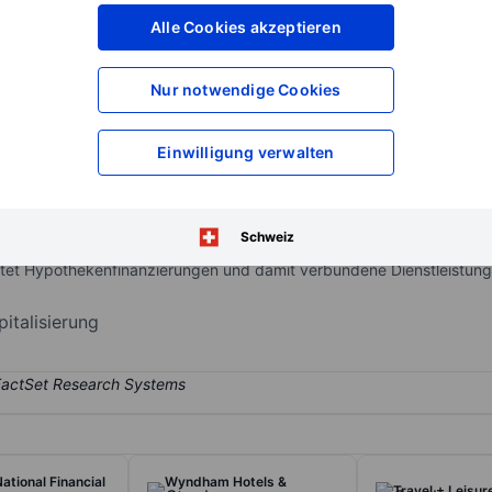
XXXXXXX
XXXXXXX
Alle Cookies akzeptieren
XXXXXXX
XXXXXXX
XXXXXXX
XXXXXXX
Nur notwendige Cookies
Konto eröffnen
um Zugriff auf mehr Di
XXXXXXX
XXXXXXX
Einwilligung verwalten
2018 hat sich Lennar (nach Umsatz) zum größten Wohnungsbauer in de
Schweiz
n auf Erst-, Nachfolge- und aktive erwachsene Hauskäufer, haupt
tet Hypothekenfinanzierungen und damit verbundene Dienstleistunge
italisierung
ational Financial
Wyndham Hotels &
Travel + Leisur