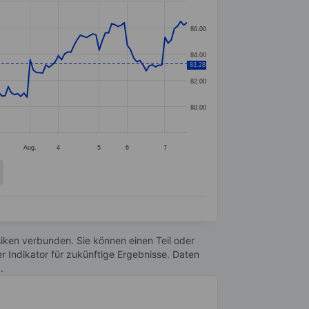
86.00
84.00
83.28
82.00
80.00
Aug.
4
5
6
7
Risiken verbunden. Sie können einen Teil oder
r Indikator für zukünftige Ergebnisse. Daten
n
.