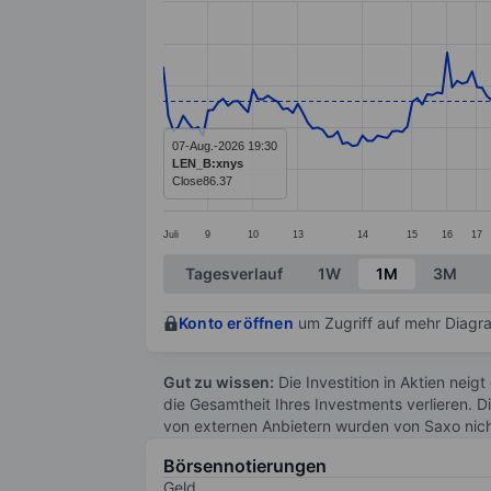
Line chart with 225 data points.
The chart has 1 X axis displaying categ
The chart has 1 Y axis displaying value
07-Aug.-2026 19:30
LEN_B:xnys
Close
86.37
Juli
9
10
13
14
15
16
17
End of interactive chart.
Tagesverlauf
1W
1M
3M
Konto eröffnen
um Zugriff auf mehr Diagra
Gut zu wissen:
Die Investition in Aktien neigt
die Gesamtheit Ihres Investments verlieren. D
von externen Anbietern wurden von Saxo nic
Börsennotierungen
Geld