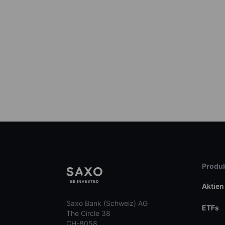
Produk
Aktien
Saxo Bank (Schweiz) AG
ETFs
The Circle 38
CH-8058