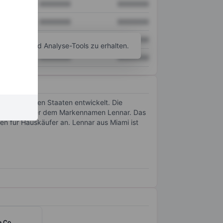
XXXXXXX
XXXXXXX
XXXXXXX
XXXXXXX
XXXXXXX
XXXXXXX
agramm- und Analyse-Tools zu erhalten.
XXXXXXX
XXXXXXX
n Vereinigten Staaten entwickelt. Die
sächlich unter dem Markennamen Lennar. Das
n für Hauskäufer an. Lennar aus Miami ist
e Co