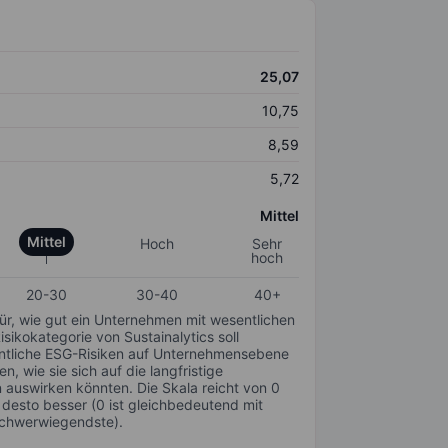
25,07
10,75
8,59
5,72
Mittel
Mittel
Hoch
Sehr
hoch
20-30
30-40
40+
für, wie gut ein Unternehmen mit wesentlichen
ikokategorie von Sustainalytics soll
sentliche ESG-Risiken auf Unternehmensebene
n, wie sie sich auf die langfristige
auswirken könnten. Die Skala reicht von 0
, desto besser (0 ist gleichbedeutend mit
schwerwiegendste).