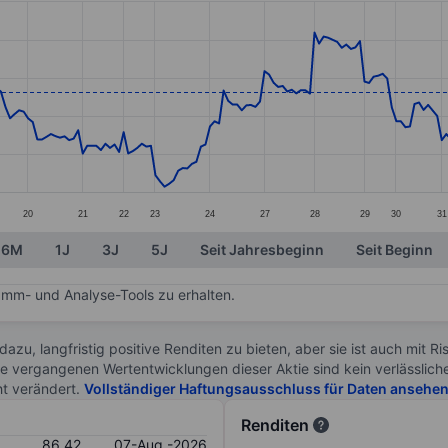
ories.
s. Data ranges from 78.28 to 86.47.
20
21
22
23
24
27
28
29
30
31
6M
1J
3J
5J
Seit Jahresbeginn
Seit Beginn
mm- und Analyse-Tools zu erhalten.
 dazu, langfristig positive Renditen zu bieten, aber sie ist auch mit 
ie vergangenen Wertentwicklungen dieser Aktie sind kein verlässliche
ht verändert.
Vollständiger Haftungsausschluss für Daten ansehe
Renditen
86.42
07-Aug.-2026