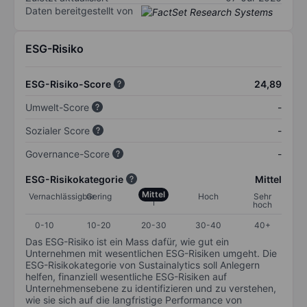
Daten bereitgestellt von
ESG-Risiko
ESG-Risiko-Score
24,89
Umwelt-Score
-
Sozialer Score
-
Governance-Score
-
ESG-Risikokategorie
Mittel
Mittel
Vernachlässigbar
Gering
Hoch
Sehr
hoch
0-10
10-20
20-30
30-40
40+
Das ESG-Risiko ist ein Mass dafür, wie gut ein
Unternehmen mit wesentlichen ESG-Risiken umgeht. Die
ESG-Risikokategorie von Sustainalytics soll Anlegern
helfen, finanziell wesentliche ESG-Risiken auf
Unternehmensebene zu identifizieren und zu verstehen,
wie sie sich auf die langfristige Performance von