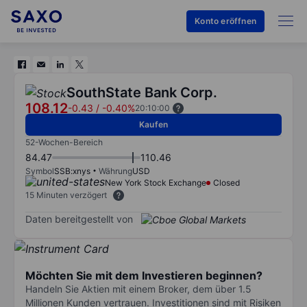
Konto eröffnen
SouthState Bank Corp.
108.12
-0.43
/
-0.40%
20:10:00
Kaufen
52-Wochen-Bereich
84.47
110.46
Symbol
SSB:xnys
Währung
USD
New York Stock Exchange
Closed
15 Minuten verzögert
Daten bereitgestellt von
Möchten Sie mit dem Investieren beginnen?
Handeln Sie Aktien mit einem Broker, dem über 1.5
Millionen Kunden vertrauen. Investitionen sind mit Risiken