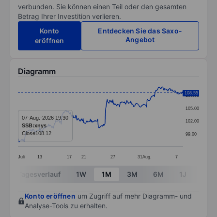
verbunden. Sie können einen Teil oder den gesamten
Betrag Ihrer Investition verlieren.
Konto
Entdecken Sie das Saxo-
Angebot
eröffnen
Diagramm
Chart
108.55
108.00
Line chart with 295 data points.
105.00
The chart has 1 X axis displaying categories.
07-Aug.-2026 19:30
102.00
SSB:xnys
The chart has 1 Y axis displaying values. Data ranges 
Close
108.12
99.00
Juli
13
17
21
27
31
Aug.
7
End of interactive chart.
Tagesverlauf
1W
1M
3M
6M
1J
3J
Konto eröffnen
um Zugriff auf mehr Diagramm- und
Analyse-Tools zu erhalten.