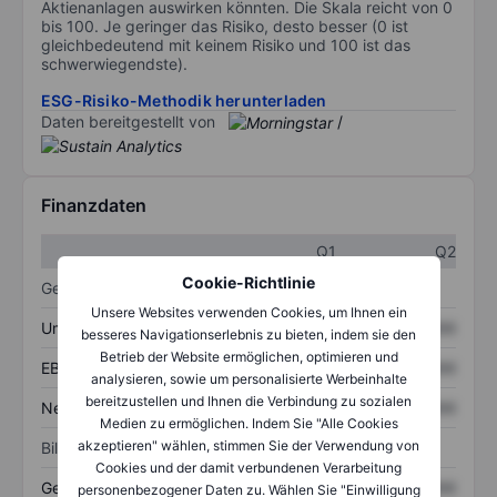
Aktienanlagen auswirken könnten. Die Skala reicht von 0
bis 100. Je geringer das Risiko, desto besser (0 ist
gleichbedeutend mit keinem Risiko und 100 ist das
schwerwiegendste).
ESG-Risiko-Methodik herunterladen
Daten bereitgestellt von
/
Finanzdaten
Q1
Q2
Cookie-Richtlinie
Gewinn- und Verlustrechnung
Unsere Websites verwenden Cookies, um Ihnen ein
Umsatz
XXXXXXX
XXXXXXX
besseres Navigationserlebnis zu bieten, indem sie den
Betrieb der Website ermöglichen, optimieren und
EBITDA
XXXXXXX
XXXXXXX
analysieren, sowie um personalisierte Werbeinhalte
bereitzustellen und Ihnen die Verbindung zu sozialen
Nettoeinkommen
XXXXXXX
XXXXXXX
Medien zu ermöglichen. Indem Sie "Alle Cookies
akzeptieren" wählen, stimmen Sie der Verwendung von
Bilanz
Cookies und der damit verbundenen Verarbeitung
Gesamtvermögen
XXXXXXX
XXXXXXX
personenbezogener Daten zu. Wählen Sie "Einwilligung