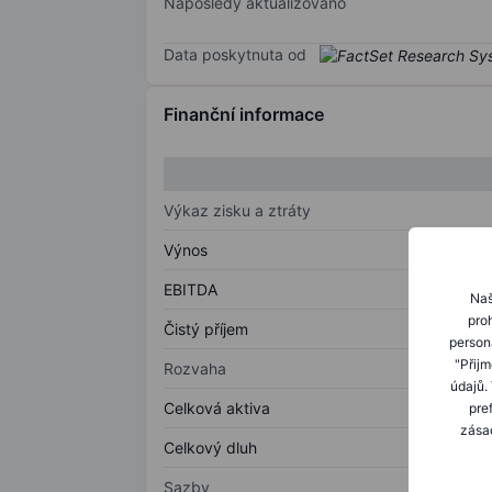
Naposledy aktualizováno
Data poskytnuta od
Finanční informace
Výkaz zisku a ztráty
Výnos
EBITDA
Naš
proh
Čistý příjem
person
"Přij
Rozvaha
údajů.
Celková aktiva
pre
zásad
Celkový dluh
Sazby