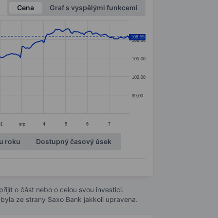
Cena
Graf s vyspělými funkcemi
108,55
108,00
105,00
102,00
99,00
31
srp
4
5
6
7
u roku
Dostupný časový úsek
ijít o část nebo o celou svou investici.
byla ze strany Saxo Bank jakkoli upravena.