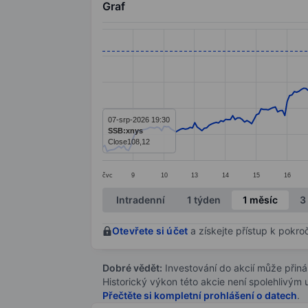
Graf
Chart
Line chart with 295 data points.
The chart has 1 X axis displaying categ
The chart has 1 Y axis displaying value
07-srp-2026 19:30
SSB:xnys
Close
108,12
čvc
9
10
13
14
15
16
End of interactive chart.
Intradenní
1 týden
1 měsíc
3
Otevřete si účet
a získejte přístup k pokro
Dobré vědět:
Investování do akcií může přináše
Historický výkon této akcie není spolehlivým
Přečtěte si kompletní prohlášení o datech
.