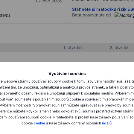
07-čvc-2026
Stáhněte si metodiku rizik E
Data poskytnuta od
1. čtvrtletí
2. čtvrtletí
XXXXXXX
XXXXXXX
Využívání cookies
XXXXXXX
XXXXXXX
e webové stránky používají soubory cookie k tomu, aby vám nabídly lepší zážit
lížení tím, že umožňují, optimalizují a analyzují provoz stránek, a také k poskyt
XXXXXXX
XXXXXXX
alizovaného obsahu reklam a umožňují připojení k sociálním médiím. Výběrem m
mout vše" souhlasíte s používáním souborů cookie a souvisejícím zpracováním os
 Výběrem možnosti "Spravovat souhlas" můžete spravovat své předvolby souhla
XXXXXXX
XXXXXXX
ference můžete kdykoli změnit nebo odvolat svůj souhlas prostřednictvím stránk
ami používání souborů cookie. Prohlédněte si prosím naše zásady používání s
XXXXXXX
XXXXXXX
cookie
cookie
a naše zásady ochrany osobních
údajů
.