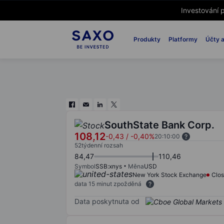
Investování p
Produkty
Platformy
Účty a
SouthState Bank Corp.
108,12
-0,43
/
-0,40%
20:10:00
52týdenní rozsah
84,47
110,46
Symbol
SSB:xnys
Měna
USD
New York Stock Exchange
Clo
data 15 minut zpožděná
Data poskytnuta od