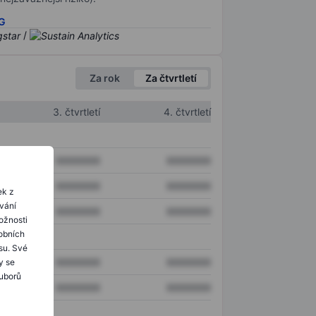
SG
/
Za rok
Za čtvrtletí
3. čtvrtletí
4. čtvrtletí
XXXXXXX
XXXXXXX
XXXXXXX
XXXXXXX
ek z
ování
XXXXXXX
XXXXXXX
ožnosti
obních
su. Své
XXXXXXX
XXXXXXX
y se
ouborů
XXXXXXX
XXXXXXX