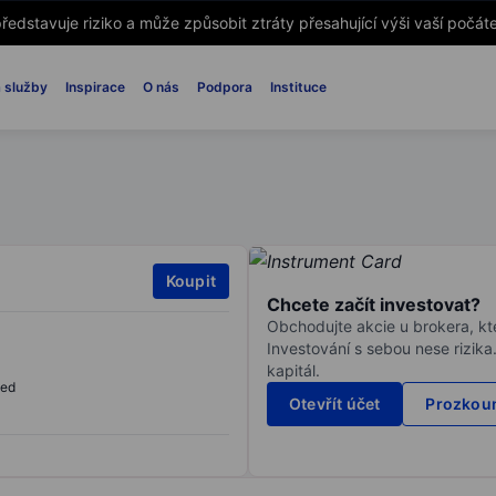
ředstavuje riziko a může způsobit ztráty přesahující výši vaší počáte
 služby
Inspirace
O nás
Podpora
Instituce
Koupit
Chcete začít investovat?
Obchodujte akcie u brokera, kte
Investování s sebou nese rizika
kapitál.
sed
Otevřít účet
Prozkoum