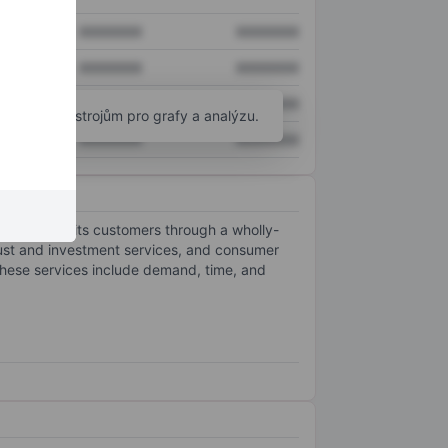
XXXXXXX
XXXXXXX
XXXXXXX
XXXXXXX
XXXXXXX
XXXXXXX
okročilým nástrojům pro grafy a analýzu.
XXXXXXX
XXXXXXX
roducts to its customers through a wholly-
rust and investment services, and consumer
 These services include demand, time, and