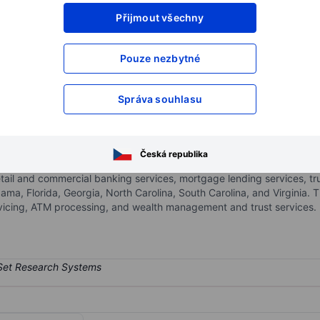
Přijmout všechny
XXXXXXX
XXXXXXX
XXXXXXX
XXXXXXX
Pouze nezbytné
XXXXXXX
XXXXXXX
Otevřete si účet
a získejte přístup k p
Správa souhlasu
XXXXXXX
XXXXXXX
Česká republika
d bank holding company. It provides a wide range of services and p
ail and commercial banking services, mortgage lending services, t
bama, Florida, Georgia, North Carolina, South Carolina, and Virginia.
rvicing, ATM processing, and wealth management and trust services.