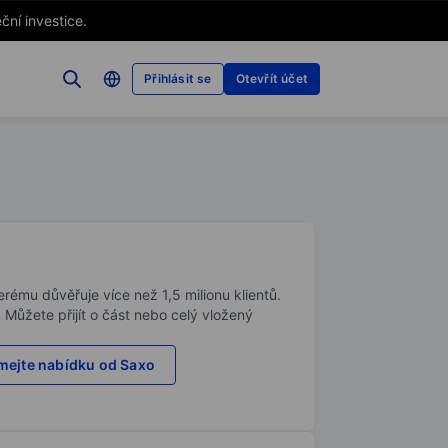
ční investice.
Přihlásit se
Otevřít účet
rému důvěřuje více než 1,5 milionu klientů.
. Můžete přijít o část nebo celý vložený
ejte nabídku od Saxo