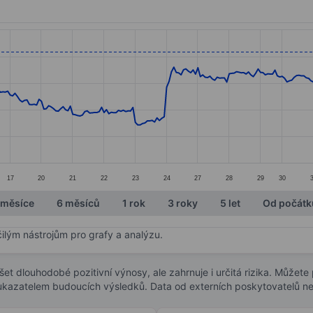
ories.
s. Data ranges from 97 to 109.71.
17
20
21
22
23
24
27
28
29
30
 měsíce
6 měsíců
1 rok
3 roky
5 let
Od počátk
čilým nástrojům pro grafy a analýzu.
t dlouhodobé pozitivní výnosy, ale zahrnuje i určitá rizika. Můžete př
 ukazatelem budoucích výsledků. Data od externích poskytovatelů ne