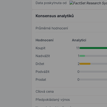
Data poskytnuta od
Konsensus analytiků
Průměrné hodnocení
Hodnocení
Analytici
Koupit
11
Nadvážit
1
Držet
2
Podvážit
0
Prodat
0
Cílová cena
Předpokládaný výnos