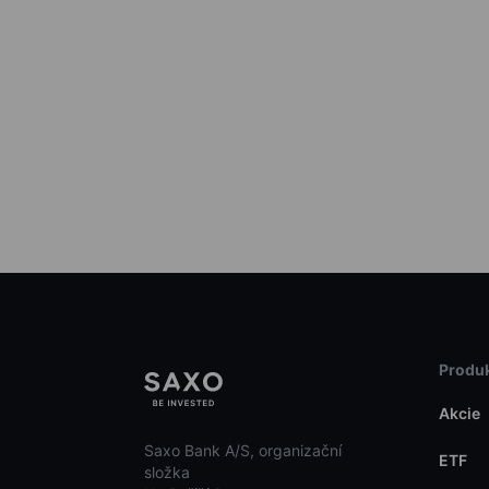
Produk
Akcie
Saxo Bank A/S, organizační
ETF
složka