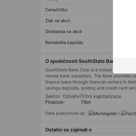
Cena/tržby
Zisk na akcii
Dividenda na akcii
Rentabilita kapitálu
O společnosti SouthState Bank Corp.
SouthState Bank Corp is a United States-base
owned bank subsidiary. The Bank provides ret
finance loans through financial centers in Ala
savings deposits, lending and credit card se
Sektor
Odvětví
Tržní kapitalizace
Finance
-
11bn
Data poskytnuta od
/
Ostatní se zajímali o