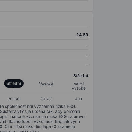
24,89
-
-
-
Střední
Střední
Vysoké
Velmi
vysoké
20-30
30-40
40+
ře společnost řídí významná rizika ESG.
 Sustainalytics je určena tak, aby pomohla
hopit finančně významná rizika ESG na úrovni
livnit dlouhodobou výkonnost kapitálových
0. Čím nižší riziko, tím lépe (0 znamená
nejzávažnější riziko).