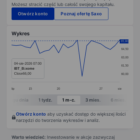
Możesz stracić część lub całość swojego kapitału.
Otwórz konto
Poznaj ofertę Saxo
Wykres
Chart
65,90
64,50
Line chart with 24 data points.
63,00
The chart has 1 X axis displaying categories.
04-sie-2026 07:00
61,50
IBT_B:xome
The chart has 1 Y axis displaying values. Data ranges 
Close
66,00
60,00
lip
15
20
27
sie
End of interactive chart.
W ciągu dnia
1 tydz.
1 m-c.
3 mies.
6 mies.
1 
Otwórz konto
aby uzyskać dostęp do większej ilości
narzędzi do tworzenia wykresów i analiz.
Warto wiedzieć:
Inwestowanie w akcje zazwyczaj