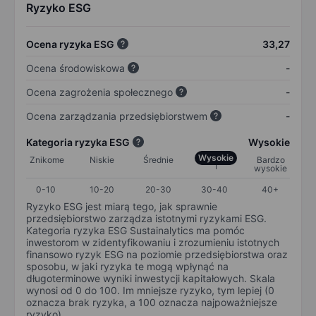
Ryzyko ESG
Ocena ryzyka ESG
33,27
Ocena środowiskowa
-
Ocena zagrożenia społecznego
-
Ocena zarządzania przedsiębiorstwem
-
Kategoria ryzyka ESG
Wysokie
Wysokie
Znikome
Niskie
Średnie
Bardzo
wysokie
0-10
10-20
20-30
30-40
40+
Ryzyko ESG jest miarą tego, jak sprawnie
przedsiębiorstwo zarządza istotnymi ryzykami ESG.
Kategoria ryzyka ESG Sustainalytics ma pomóc
inwestorom w zidentyfikowaniu i zrozumieniu istotnych
finansowo ryzyk ESG na poziomie przedsiębiorstwa oraz
sposobu, w jaki ryzyka te mogą wpłynąć na
długoterminowe wyniki inwestycji kapitałowych. Skala
wynosi od 0 do 100. Im mniejsze ryzyko, tym lepiej (0
oznacza brak ryzyka, a 100 oznacza najpoważniejsze
ryzyko).