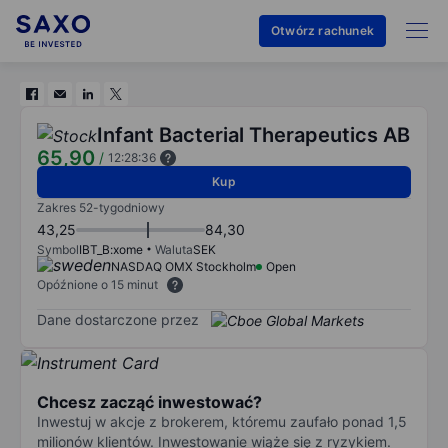
Otwórz rachunek
Infant Bacterial Therapeutics AB
65,90
/
12:28:36
Kup
Zakres 52-tygodniowy
43,25
84,30
Symbol
IBT_B:xome
Waluta
SEK
NASDAQ OMX Stockholm
Open
Opóźnione o 15 minut
Dane dostarczone przez
Chcesz zacząć inwestować?
Inwestuj w akcje z brokerem, któremu zaufało ponad 1,5
milionów klientów. Inwestowanie wiąże się z ryzykiem.