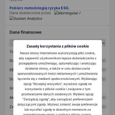
Pobierz metodologię ryzyka ESG.
Dane dostarczone przez
/
Dane finansowe
W I kw.
W II kw.
Zasady korzystania z plików cookie
Sprawozdanie z zysków
Nasze strony internetowe wykorzystują pliki cookie,
aby zapewnić użytkownikom lepsze doświadczenia z
Dochód
XXXXXXX
XXXXXXX
przeglądania umożliwiając, optymalizując i analizując
działanie strony, a także w celu dostarczania
EBITDA
XXXXXXX
XXXXXXX
spersonalizowanych treści reklamowych i umożliwienia
łączenia się z mediami społecznościowymi. Wybierając
Dochód netto
XXXXXXX
XXXXXXX
opcję "Akceptuj wszystko", wyrażasz zgodę na
Bilans
korzystanie z plików cookie i związane z tym
przetwarzanie danych osobowych. Wybierz opcję
Aktywa ogółem
XXXXXXX
XXXXXXX
"Zarządzaj zgodą", aby zarządzać preferencjami
dotyczącymi zgody. Możesz zmienić swoje preferencje
Zadłużenie ogółem
XXXXXXX
XXXXXXX
lub wycofać zgodę w dowolnym momencie za
pośrednictwem strony z polityką plików cookie.