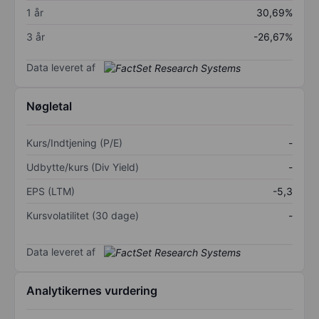
1 år
30,69%
3 år
-26,67%
Data leveret af
Nøgletal
Kurs/Indtjening (P/E)
-
Udbytte/kurs (Div Yield)
-
EPS (LTM)
-5,3
Kursvolatilitet (30 dage)
-
Data leveret af
Analytikernes vurdering