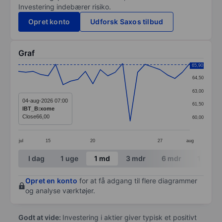
Investering indebærer risiko.
Opret konto
Udforsk Saxos tilbud
Graf
Chart
65,90
64,50
Line chart with 24 data points.
63,00
The chart has 1 X axis displaying categories.
04-aug-2026 07:00
61,50
IBT_B:xome
The chart has 1 Y axis displaying values. Data ranges 
Close
66,00
60,00
jul
15
20
27
aug
End of interactive chart.
I dag
1 uge
1 md
3 mdr
6 mdr
1 år
Opret en konto
for at få adgang til flere diagrammer
og analyse værktøjer.
Godt at vide:
Investering i aktier giver typisk et positivt