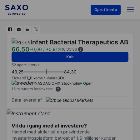
Opret konto
Infant Bacterial Therapeutics AB
66,50
+0,60
/
+0,91%
10:05:36
Køb
52 ugers interval
43,25
84,30
Ticker
IBT_B:xome
Valuta
SEK
NASDAQ OMX Stockholm
Open
15 minutters forsinkelse
Data leveret af
Vil du i gang med at investere?
Handel med aktier på en prisvindende
investeringsplatform betroet af 1,5 millioner kunder.