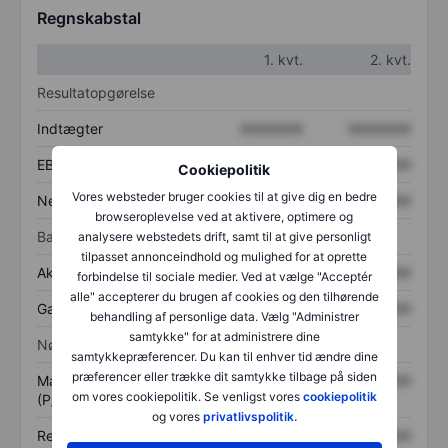
Regnskabstal
1. kvt.
2. kvt.
Resultatopgørelse
Indtægter
XXXXXXX
XXXXXXX
EBITDA
XXXXXXX
XXXXXXX
Cookiepolitik
Vores websteder bruger cookies til at give dig en bedre
Nettoresultat
XXXXXXX
XXXXXXX
browseroplevelse ved at aktivere, optimere og
Balance
analysere webstedets drift, samt til at give personligt
tilpasset annonceindhold og mulighed for at oprette
Aktiver i alt
XXXXXXX
XXXXXXX
forbindelse til sociale medier. Ved at vælge "Acceptér
alle" accepterer du brugen af cookies og den tilhørende
Gæld
XXXXXXX
XXXXXXX
behandling af personlige data. Vælg "Administrer
samtykke" for at administrere dine
Nøgletal
samtykkepræferencer. Du kan til enhver tid ændre dine
præferencer eller trække dit samtykke tilbage på siden
Markedsværdi/omsætning
XXXXXXX
XXXXXXX
om vores cookiepolitik. Se venligst vores
cookiepolitik
(P/S)
og vores
privatlivspolitik.
Resultat pr. aktie (EPS)
XXXXXXX
XXXXXXX