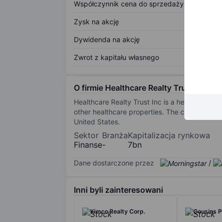
Współczynnik cena do sprzedaży
Zysk na akcję
Dywidenda na akcję
Zwrot z kapitału własnego
O firmie Healthcare Realty Trust Inc.
Healthcare Realty Trust Inc is a healthcare fa
other healthcare properties. The company works 
United States.
Sektor
Branża
Kapitalizacja rynkowa
Finanse
-
7bn
Dane dostarczone przez
/
Inni byli zainteresowani
Kimco Realty Corp.
Cousins P