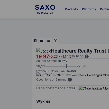
Produkty
Platformy
Rachu
Healthcare Realty Trust 
19,97
-0,23
/
-1,14%
20:10:00
Zakres 52-tygodniowy
16,23
22,04
Symbol
HR:xnys
Waluta
USD
New York Stock Exchange
Clo
Opóźnione o 15 minut
Dane dostarczone przez
Wykres
Chart