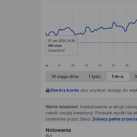
Line chart with 299 data points.
The chart has 1 X axis displaying categ
The chart has 1 Y axis displaying value
07-sie-2026 19:30
HR:xnys
Close
19,97
lip
9
10
13
14
15
16
End of interactive chart.
W ciągu dnia
1 tydz.
1 m-c.
3
Otwórz konto
aby uzyskać dostęp do więks
Warto wiedzieć:
Inwestowanie w akcje zazwyc
całość swojej inwestycji. Przeszłe wyniki te
zmienione przez Saxo.
Zobacz pełne zrzecz
Notowania
Bid