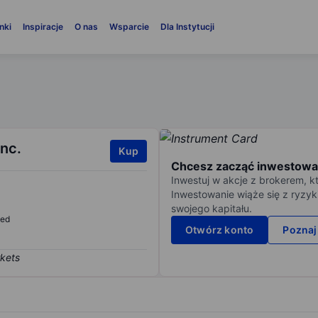
nki
Inspiracje
O nas
Wsparcie
Dla Instytucji
Inc.
Kup
Chcesz zacząć inwestowa
Inwestuj w akcje z brokerem, k
Inwestowanie wiąże się z ryzyk
swojego kapitału.
sed
Otwórz konto
Poznaj