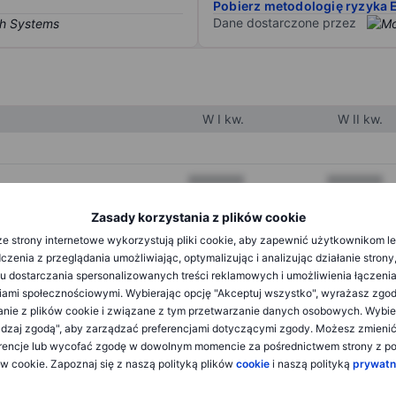
Pobierz metodologię ryzyka 
Dane dostarczone przez
W I kw.
W II kw.
XXXXXXX
XXXXXXX
XXXXXXX
XXXXXXX
Zasady korzystania z plików cookie
e strony internetowe wykorzystują pliki cookie, aby zapewnić użytkownikom l
XXXXXXX
XXXXXXX
zenia z przeglądania umożliwiając, optymalizując i analizując działanie strony
u dostarczania spersonalizowanych treści reklamowych i umożliwienia łączenia
ami społecznościowymi. Wybierając opcję "Akceptuj wszystko", wyrażasz zgo
XXXXXXX
XXXXXXX
anie z plików cookie i związane z tym przetwarzanie danych osobowych. Wybie
dzaj zgodą", aby zarządzać preferencjami dotyczącymi zgody. Możesz zmieni
XXXXXXX
XXXXXXX
rencje lub wycofać zgodę w dowolnym momencie za pośrednictwem strony z po
ów cookie. Zapoznaj się z naszą polityką plików
cookie
i naszą polityką
prywatn