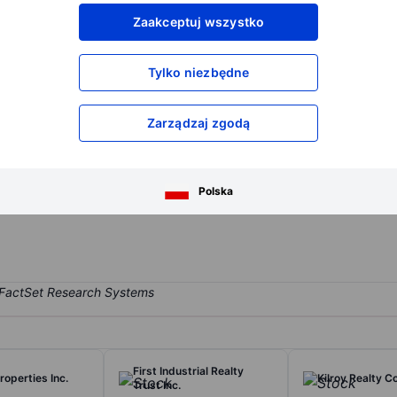
XXXXXXX
XXXXXXX
Zaakceptuj wszystko
XXXXXXX
XXXXXXX
XXXXXXX
XXXXXXX
Tylko niezbędne
Otwórz konto
aby uzyskać dostęp do większej ilości n
XXXXXXX
XXXXXXX
Zarządzaj zgodą
cility real estate investment trust. The company focuses on owning, l
Polska
to invest in outpatient facilities that are integral to a hospital's ope
First Industrial Realty
roperties Inc.
Kilroy Realty C
Trust Inc.