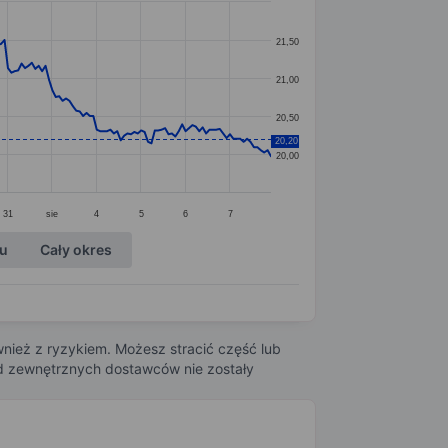
21,50
21,00
20,50
20,20
20,00
31
sie
4
5
6
7
ku
Cały okres
nież z ryzykiem. Możesz stracić część lub
 od zewnętrznych dostawców nie zostały