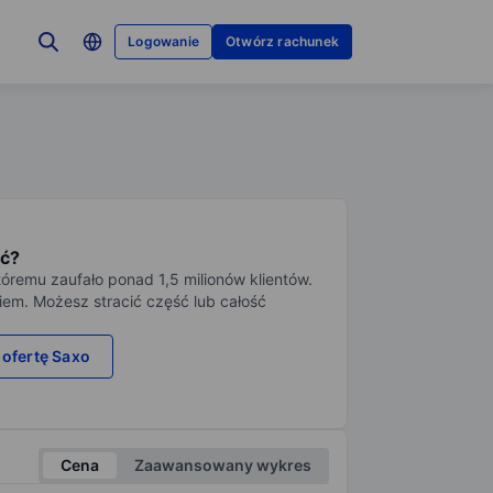
Logowanie
Otwórz rachunek
ć?
tóremu zaufało ponad 1,5 milionów klientów.
iem. Możesz stracić część lub całość
 ofertę Saxo
Cena
Zaawansowany wykres