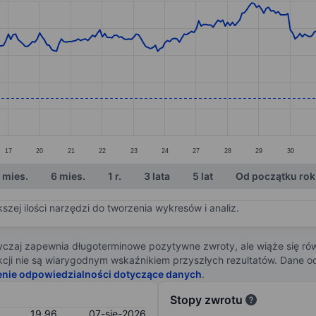
ories.
s. Data ranges from 19.97 to 21.97.
17
20
21
22
23
24
27
28
29
30
 mies.
6 mies.
1 r.
3 lata
5 lat
Od początku ro
zej ilości narzędzi do tworzenia wykresów i analiz.
zaj zapewnia długoterminowe pozytywne zwroty, ale wiąże się rów
j akcji nie są wiarygodnym wskaźnikiem przyszłych rezultatów. Dane
enie odpowiedzialności dotyczące danych
.
Stopy zwrotu
19,96
07-sie-2026