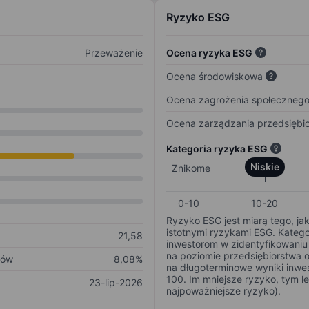
Ryzyko ESG
Przeważenie
Ocena ryzyka ESG
Ocena środowiskowa
Ocena zagrożenia społeczneg
Ocena zarządzania przedsiębi
Kategoria ryzyka ESG
Niskie
Znikome
0-10
10-20
Ryzyko ESG jest miarą tego, ja
istotnymi ryzykami ESG. Kateg
21,58
inwestorom w zidentyfikowaniu 
na poziomie przedsiębiorstwa 
ków
8,08%
na długoterminowe wyniki inwes
100. Im mniejsze ryzyko, tym l
23-lip-2026
najpoważniejsze ryzyko).