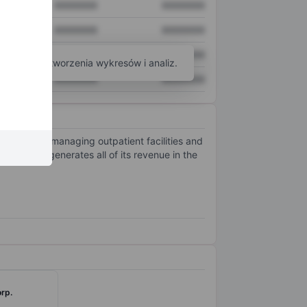
XXXXXXX
XXXXXXX
XXXXXXX
XXXXXXX
XXXXXXX
XXXXXXX
arzędzi do tworzenia wykresów i analiz.
XXXXXXX
XXXXXXX
easing, and managing outpatient facilities and
rations. It generates all of its revenue in the
orp.