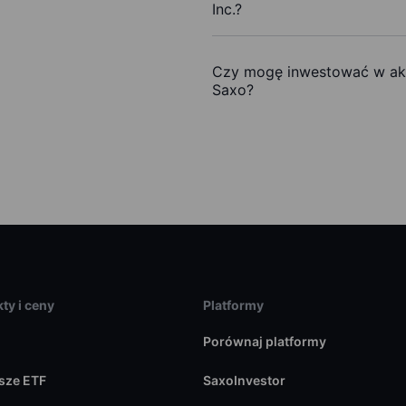
Inc.?
Czy mogę inwestować w akcj
Saxo?
ty i ceny
Platformy
Porównaj platformy
sze ETF
SaxoInvestor