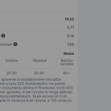
19,52
5,71
o
6,16
orstwem
7,65
Niskie
Średnie
Wysokie
Bardzo
wysokie
20-30
30-40
40+
k sprawnie przedsiębiorstwo zarządza
oria ryzyka ESG Sustainalytics ma pomóc
i zrozumieniu istotnych finansowo ryzyk ESG
oraz sposobu, w jaki ryzyka te mogą wpłynąć
tycji kapitałowych. Skala wynosi od 0 do
epiej (0 oznacza brak ryzyka, a 100 oznacza