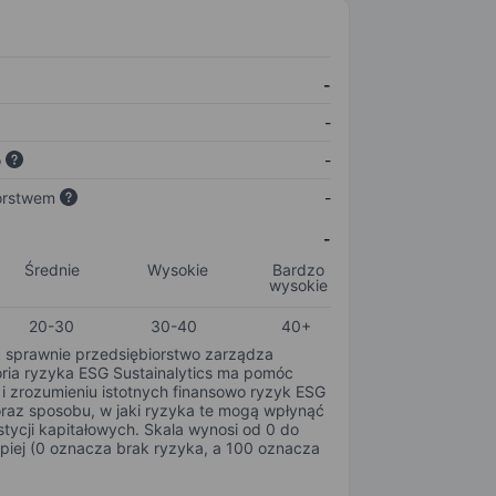
-
-
o
-
orstwem
-
-
Średnie
Wysokie
Bardzo
wysokie
20-30
30-40
40+
k sprawnie przedsiębiorstwo zarządza
oria ryzyka ESG Sustainalytics ma pomóc
i zrozumieniu istotnych finansowo ryzyk ESG
oraz sposobu, w jaki ryzyka te mogą wpłynąć
tycji kapitałowych. Skala wynosi od 0 do
epiej (0 oznacza brak ryzyka, a 100 oznacza