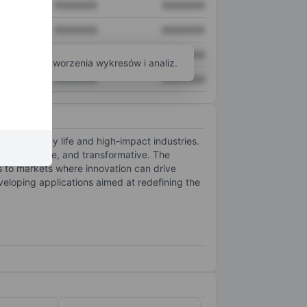
XXXXXXX
XXXXXXX
XXXXXXX
XXXXXXX
XXXXXXX
XXXXXXX
arzędzi do tworzenia wykresów i analiz.
XXXXXXX
XXXXXXX
oss everyday life and high-impact industries.
l, accessible, and transformative. The
ls to markets where innovation can drive
eloping applications aimed at redefining the