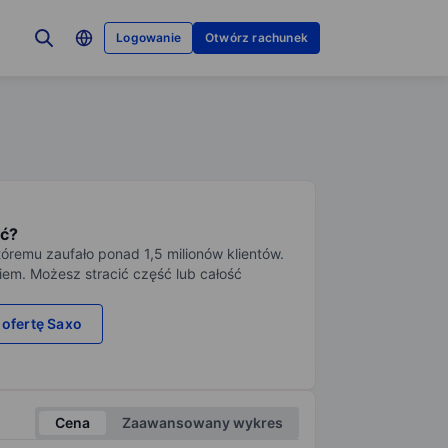
Logowanie
Otwórz rachunek
ć?
tóremu zaufało ponad 1,5 milionów klientów.
iem. Możesz stracić część lub całość
 ofertę Saxo
Cena
Zaawansowany wykres