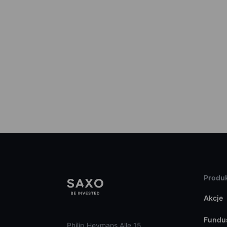
Produk
Akcje
Fundu
Philip Heymans Alle 15