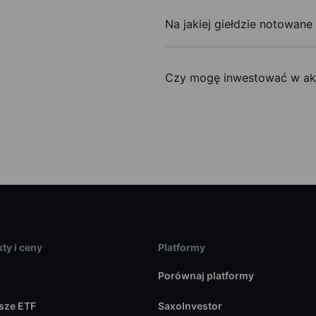
Na jakiej giełdzie notowane 
Czy mogę inwestować w akc
ty i ceny
Platformy
Porównaj platformy
sze ETF
SaxoInvestor