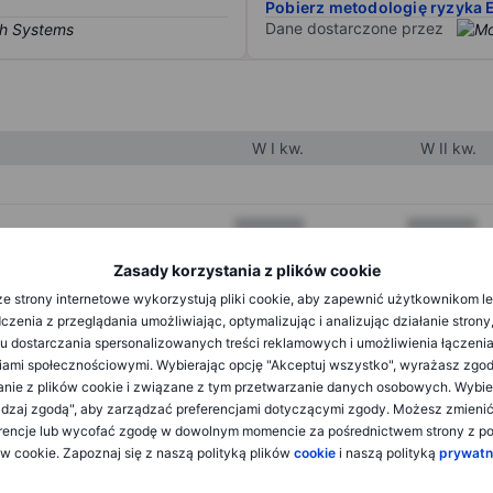
Pobierz metodologię ryzyka 
Dane dostarczone przez
W I kw.
W II kw.
XXXXXXX
XXXXXXX
XXXXXXX
XXXXXXX
Zasady korzystania z plików cookie
e strony internetowe wykorzystują pliki cookie, aby zapewnić użytkownikom l
XXXXXXX
XXXXXXX
zenia z przeglądania umożliwiając, optymalizując i analizując działanie strony
u dostarczania spersonalizowanych treści reklamowych i umożliwienia łączenia
ami społecznościowymi. Wybierając opcję "Akceptuj wszystko", wyrażasz zgo
XXXXXXX
XXXXXXX
anie z plików cookie i związane z tym przetwarzanie danych osobowych. Wybie
dzaj zgodą", aby zarządzać preferencjami dotyczącymi zgody. Możesz zmieni
XXXXXXX
XXXXXXX
rencje lub wycofać zgodę w dowolnym momencie za pośrednictwem strony z po
ów cookie. Zapoznaj się z naszą polityką plików
cookie
i naszą polityką
prywatn