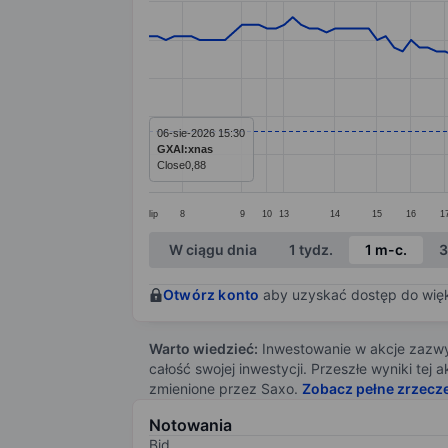
Line chart with 122 data points.
The chart has 1 X axis displaying categ
The chart has 1 Y axis displaying values
06-sie-2026 15:30
GXAI:xnas
Close
0,88
lip
8
9
10
13
14
15
16
1
End of interactive chart.
W ciągu dnia
1 tydz.
1 m-c.
3
Otwórz konto
aby uzyskać dostęp do więks
Warto wiedzieć:
Inwestowanie w akcje zazwyc
całość swojej inwestycji. Przeszłe wyniki te
zmienione przez Saxo.
Zobacz pełne zrzecz
Notowania
Bid