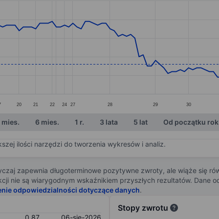
ories.
. Data ranges from 0.74 to 1.16.
7
20
21
22
24
27
28
29
30
 mies.
6 mies.
1 r.
3 lata
5 lat
Od początku ro
zej ilości narzędzi do tworzenia wykresów i analiz.
zaj zapewnia długoterminowe pozytywne zwroty, ale wiąże się rów
j akcji nie są wiarygodnym wskaźnikiem przyszłych rezultatów. Dane
enie odpowiedzialności dotyczące danych
.
Stopy zwrotu
0,87
06-sie-2026