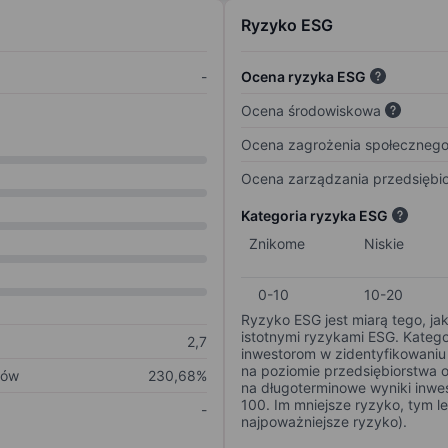
Ryzyko ESG
-
Ocena ryzyka ESG
Ocena środowiskowa
Ocena zagrożenia społeczneg
Ocena zarządzania przedsiębi
Kategoria ryzyka ESG
Znikome
Niskie
0-10
10-20
Ryzyko ESG jest miarą tego, ja
istotnymi ryzykami ESG. Kateg
2,7
inwestorom w zidentyfikowaniu 
na poziomie przedsiębiorstwa 
ków
230,68%
na długoterminowe wyniki inwes
100. Im mniejsze ryzyko, tym l
-
najpoważniejsze ryzyko).