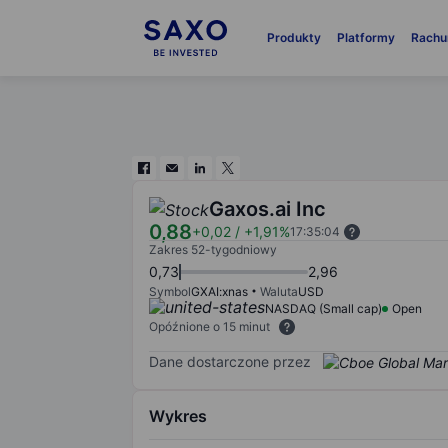
Produkty
Platformy
Rachu
Gaxos.ai Inc
0,88
+0,02
/
+1,91%
17:35:04
Zakres 52-tygodniowy
0,73
2,96
Symbol
GXAI:xnas
Waluta
USD
NASDAQ (Small cap)
Open
Opóźnione o 15 minut
Dane dostarczone przez
Wykres
Chart