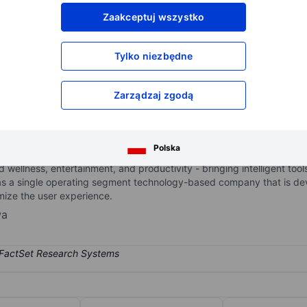
XXXXXXX
XXXXXXX
Zaakceptuj wszystko
XXXXXXX
XXXXXXX
XXXXXXX
XXXXXXX
Tylko niezbędne
Otwórz konto
aby uzyskać dostęp do większej ilości n
XXXXXXX
XXXXXXX
Zarządzaj zgodą
on reshaping the way people interact with artificial intelligence acr
Polska
owered solutions designed to make advanced technology more practica
 wellness, entertainment, and productivity - bringing intelligent too
as a single operating segment technology-based company that is dev
ptimize the user experience.
wa