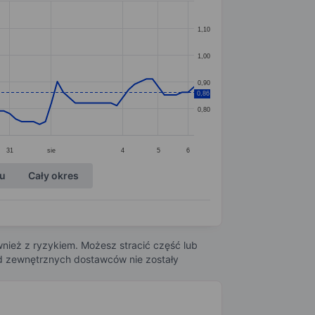
1,10
1,00
0,90
0,86
0,80
31
sie
4
5
6
ku
Cały okres
nież z ryzykiem. Możesz stracić część lub
 od zewnętrznych dostawców nie zostały