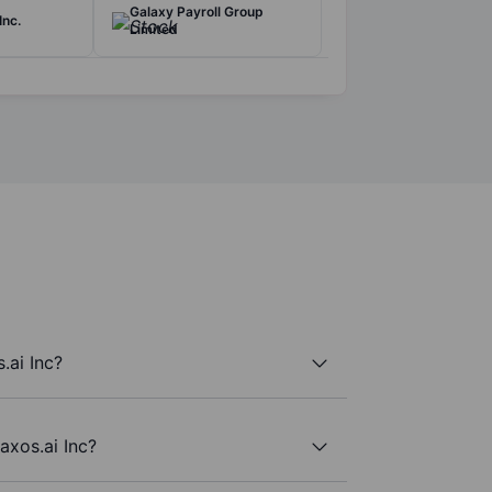
Galaxy Payroll Group
Inc.
Limited
.ai Inc?
axos.ai Inc?