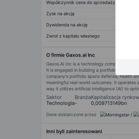
Współczynnik cena do sprzedaży
Zysk na akcję
Dywidenda na akcję
Zwrot z kapitału własnego
O firmie Gaxos.ai Inc
Gaxos.AI Inc is a technology company focused 
It is engaged in building a portfolio of AI-p
company's portfolio spans defense, health and
meaningful real-world outcomes. It operates 
way it utilizes artificial intelligence (AI) to o
Sektor
Branża
Kapitalizacja rynko
Technologia
-
0,009713149bn
Dane dostarczone przez
/
Inni byli zainteresowani