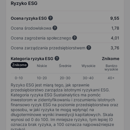
Ryzyko ESG
Ocena ryzyka ESG
9,55
Ocena środowiskowa
1,78
Ocena zagrożenia społecznego
4,01
Ocena zarządzania przedsiębiorstwem
3,76
Kategoria ryzyka ESG
Znikome
Znikome
Niskie
Średnie
Wysokie
Bardzo
wysokie
0-10
10-20
20-30
30-40
40+
Ryzyko ESG jest miarą tego, jak sprawnie
przedsiębiorstwo zarządza istotnymi ryzykami ESG.
Kategoria ryzyka ESG Sustainalytics ma pomóc
inwestorom w zidentyfikowaniu i zrozumieniu istotnych
finansowo ryzyk ESG na poziomie przedsiębiorstwa oraz
sposobu, w jaki ryzyka te mogą wpłynąć na
długoterminowe wyniki inwestycji kapitałowych. Skala
wynosi od 0 do 100. Im mniejsze ryzyko, tym lepiej (0
oznacza brak ryzyka, a 100 oznacza najpoważniejsze
ryzyko).