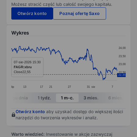
Możesz stracić część lub całość swojego kapitału.
Otwórz konto
Poznaj ofertę Saxo
Wykres
Chart
24,00
Line chart with 377 data points.
23,50
The chart has 1 X axis displaying categories.
07-sie-2026 15:30
23,00
FAGR:xbru
The chart has 1 Y axis displaying values. Data ranges 
Close
22,55
22,50
22,35
lip
13
17
21
27
31
sie
7
End of interactive chart.
W ciągu dnia
1 tydz.
1 m-c.
3 mies.
6 mies.
1 
Otwórz konto
aby uzyskać dostęp do większej ilości
narzędzi do tworzenia wykresów i analiz.
Warto wiedzieć:
Inwestowanie w akcje zazwyczaj