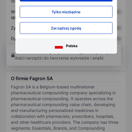
Wskaźniki
Współczynnik cena do
XXXXXXX
XXXXXXX
Tylko niezbędne
sprzedaży
Zysk na akcję
XXXXXXX
XXXXXXX
Zarządzaj zgodą
Dywidenda na akcję
XXXXXXX
XXXXXXX
Polska
Zwrot z kapitału
XXXXXXX
XXXXXXX
Otwórz konto
aby uzyskać dostęp do większej
własnego
ilości narzędzi do tworzenia wykresów i analiz.
O firmie Fagron SA
Fagron SA is a Belgium-based multinational
pharmaceutical compounding company specializing in
pharmaceutical compounding. It operates across the
pharmaceutical compounding value chain, developing
and manufacturing personalized medicines in
collaboration with pharmacists, prescribers, hospitals,
and other healthcare providers. The company has three
segments: Essentials, Brands, and Compounding