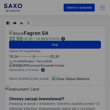
Otwórz rachunek
Fagron SA
22,55
+0,20
/
+0,89%
15:55:00
Kup
Zakres 52-tygodniowy
19,24
25,30
Symbol
FAGR:xbru
Waluta
EUR
Euronext Brussels
Closed
Opóźnione o 15 minut
Dane dostarczone przez
Chcesz zacząć inwestować?
Inwestuj w akcje z brokerem, któremu zaufało ponad 1,5
milionów klientów. Inwestowanie wiąże się z ryzykiem.