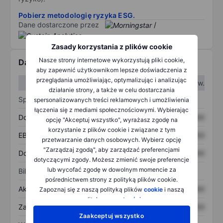
Pobierz metodologię ryzyka ESG.
Dane dostarczone przez
/
Zasady korzystania z plików cookie
Nasze strony internetowe wykorzystują pliki cookie,
Dane finansowe
aby zapewnić użytkownikom lepsze doświadczenia z
przeglądania umożliwiając, optymalizując i analizując
W I kw.
W II kw.
działanie strony, a także w celu dostarczania
Sprawozdanie z zysków
spersonalizowanych treści reklamowych i umożliwienia
łączenia się z mediami społecznościowymi. Wybierając
Dochód
XXXXXXX
XXXXXXX
opcję "Akceptuj wszystko", wyrażasz zgodę na
korzystanie z plików cookie i związane z tym
EBITDA
XXXXXXX
XXXXXXX
przetwarzanie danych osobowych. Wybierz opcję
"Zarządzaj zgodą", aby zarządzać preferencjami
Dochód netto
XXXXXXX
XXXXXXX
dotyczącymi zgody. Możesz zmienić swoje preferencje
lub wycofać zgodę w dowolnym momencie za
Bilans
pośrednictwem strony z polityką plików cookie.
Aktywa ogółem
XXXXXXX
XXXXXXX
Zapoznaj się z naszą polityką plików
cookie
i naszą
polityką
prywatności
.
Zadłużenie ogółem
XXXXXXX
XXXXXXX
Zaakceptuj wszystko